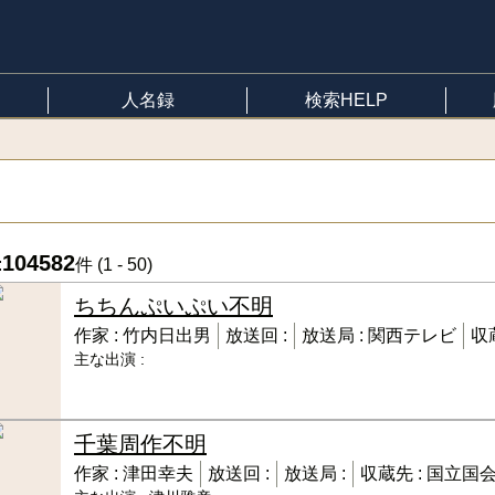
人名録
検索HELP
104582
:
件 (
1 - 50
)
ちちんぷいぷい
不明
作家 :
竹内日出男
放送回 :
放送局 :
関西テレビ
収
主な出演 :
千葉周作
不明
作家 :
津田幸夫
放送回 :
放送局 :
収蔵先 :
国立国