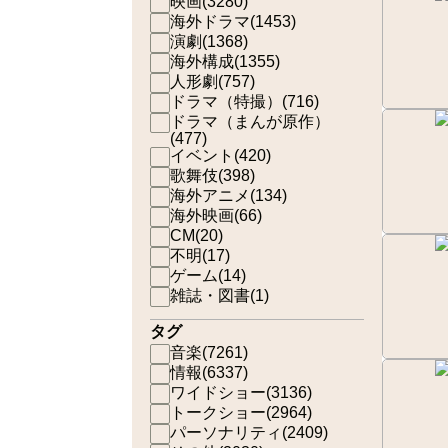
映画
(
3280
)
海外ドラマ
(
1453
)
演劇
(
1368
)
海外構成
(
1355
)
人形劇
(
757
)
ドラマ（特撮）
(
716
)
ドラマ（まんが原作）
(
477
)
イベント
(
420
)
歌舞伎
(
398
)
海外アニメ
(
134
)
海外映画
(
66
)
CM
(
20
)
不明
(
17
)
ゲーム
(
14
)
雑誌・図書
(
1
)
タグ
音楽
(
7261
)
情報
(
6337
)
ワイドショー
(
3136
)
トークショー
(
2964
)
パーソナリティ
(
2409
)