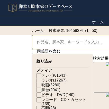
ホーム
ホーム
検索結果: 104582 件 (1 - 50)
同義語を含む
検索結果
絞り込み
メディア
テレビ
(
81643
)
ラジオ
(
17267
)
映画
(
3280
)
舞台
(
2041
)
ビデオ・DVD
(
140
)
レコード・CD・カセット
(
139
)
不明
(
28
)