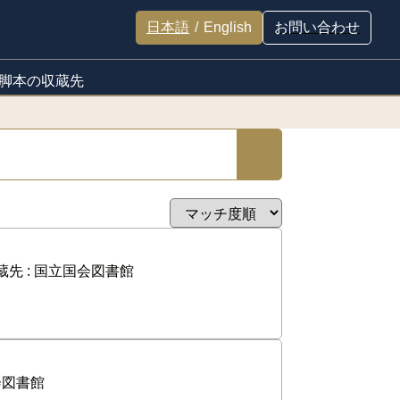
日本語
/
English
お問い合わせ
脚本の収蔵先
蔵先 :
国立国会図書館
会図書館