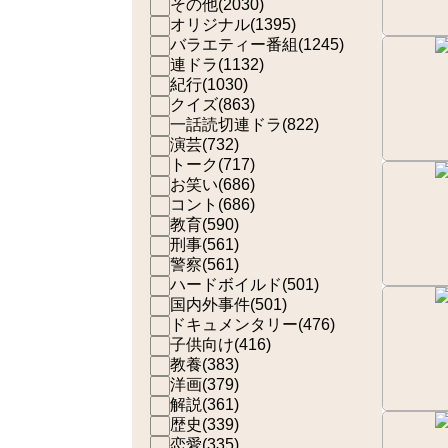
その他
(
2030
)
オリジナル
(
1395
)
バラエティー番組
(
1245
)
連ドラ
(
1132
)
紀行
(
1030
)
クイズ
(
863
)
一話読切連ドラ
(
822
)
演芸
(
732
)
トーク
(
717
)
お笑い
(
686
)
コント
(
686
)
教育
(
590
)
刑事
(
561
)
警察
(
561
)
ハードボイルド
(
501
)
国内外事件
(
501
)
ドキュメンタリー
(
476
)
子供向け
(
416
)
教養
(
383
)
洋画
(
379
)
解説
(
361
)
歴史
(
339
)
恋愛
(
335
)