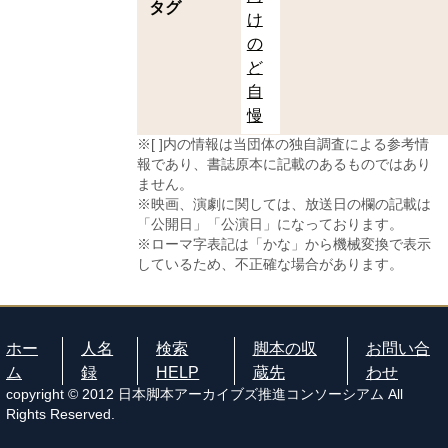
タグ
け
の
ど
自
慢
※[ ]内の情報は当団体の独自調査による参考情
報であり、書誌原本に記載のあるものではあり
ません。
※映画、演劇に関しては、放送日の欄の記載は
「公開日」「公演日」になっております。
※ローマ字表記は「かな」から機械変換で表示
しているため、不正確な場合があります。
ホー
人名
検索
脚本の収
お問い合
ム
録
HELP
蔵先
わせ
copyright © 2012 日本脚本アーカイブズ推進コンソーシアム All
Rights Reserved.