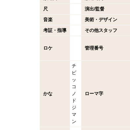
尺
演出/監督
音楽
美術・デザイン
考証・指導
その他スタッフ
ロケ
管理番号
チ
ビ
ッ
コ
かな
ノ
ローマ字
ド
ジ
マ
ン