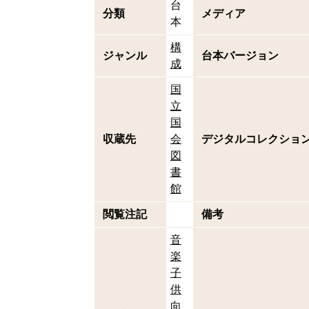
台
分類
メディア
本
構
ジャンル
台本バージョン
成
国
立
国
収蔵先
会
デジタルコレクショ
図
書
館
閲覧注記
備考
音
楽
子
供
向