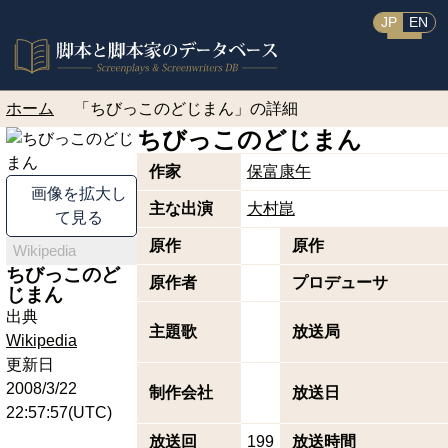
JP
EN
ホーム
「ちびっこのどじまん」の詳細
ちびっこのどじまん
作家
保富康午
画像を拡大し
主な出演
大村崑
て見る
原作
原作
Wikipedia
ちびっこのど
原作者
プロデューサ
じまん
出典
主題歌
放送局
Wikipedia
更新日
2008/3/22
制作会社
放送日
22:57:57(UTC)
放送回
199
放送時間