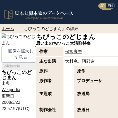
JP
EN
ホーム
「ちびっこのどじまん」の詳細
ちびっこのどじまん
思い出のちびっこ大演歌特集
画像を拡大し
作家
保富康午
て見る
主な出演
大村崑
阿部進
Wikipedia
原作
原作
ちびっこのど
じまん
原作者
プロデューサ
出典
Wikipedia
主題歌
放送局
更新日
2008/3/22
22:57:57(UTC)
制作会社
放送日