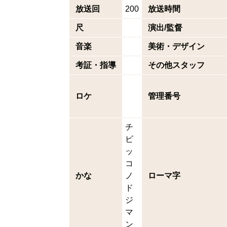
放送回
200
放送時間
尺
演出/監督
音楽
美術・デザイン
考証・指導
その他スタッフ
ロケ
管理番号
チ
ビ
ッ
コ
かな
ノ
ローマ字
ド
ジ
マ
ン