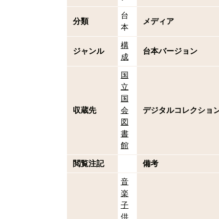
台
分類
メディア
本
構
ジャンル
台本バージョン
成
国
立
国
収蔵先
会
デジタルコレクショ
図
書
館
閲覧注記
備考
音
楽
子
供