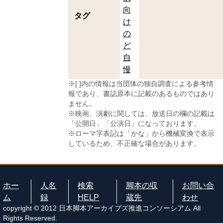
向
タグ
け
の
ど
自
慢
※[ ]内の情報は当団体の独自調査による参考情
報であり、書誌原本に記載のあるものではあり
ません。
※映画、演劇に関しては、放送日の欄の記載は
「公開日」「公演日」になっております。
※ローマ字表記は「かな」から機械変換で表示
しているため、不正確な場合があります。
ホー
人名
検索
脚本の収
お問い合
ム
録
HELP
蔵先
わせ
copyright © 2012 日本脚本アーカイブズ推進コンソーシアム All
Rights Reserved.