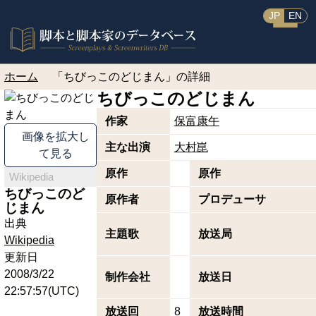
JP
EN
ホーム
「ちびっこのどじまん」の詳細
ちびっこのどじまん
作家
保富康午
画像を拡大し
主な出演
大村崑
て見る
原作
原作
Wikipedia
ちびっこのど
原作者
プロデューサ
じまん
出典
主題歌
放送局
Wikipedia
更新日
2008/3/22
制作会社
放送日
22:57:57(UTC)
放送回
8
放送時間