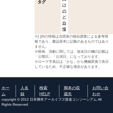
タグ
け
の
ど
自
慢
※[ ]内の情報は当団体の独自調査による参考情
報であり、書誌原本に記載のあるものではあり
ません。
※映画、演劇に関しては、放送日の欄の記載は
「公開日」「公演日」になっております。
※ローマ字表記は「かな」から機械変換で表示
しているため、不正確な場合があります。
ホー
人名
検索
脚本の収
お問い合
ム
録
HELP
蔵先
わせ
copyright © 2012 日本脚本アーカイブズ推進コンソーシアム All
Rights Reserved.