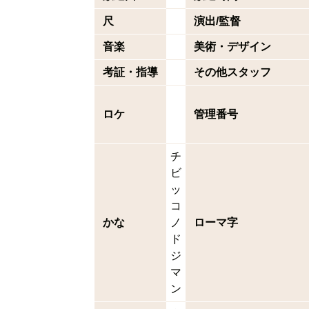
尺
演出/監督
音楽
美術・デザイン
考証・指導
その他スタッフ
ロケ
管理番号
チ
ビ
ッ
コ
かな
ノ
ローマ字
ド
ジ
マ
ン