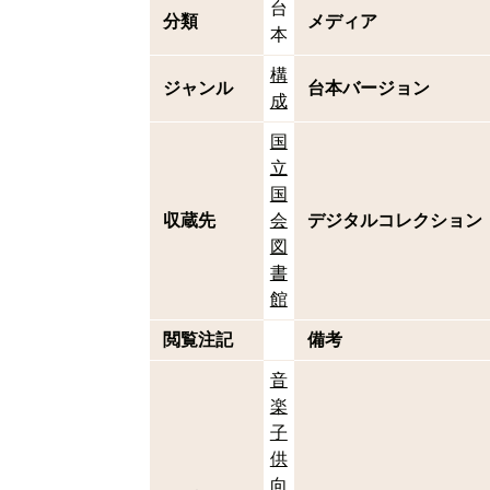
台
分類
メディア
本
構
ジャンル
台本バージョン
成
国
立
国
収蔵先
会
デジタルコレクション
図
書
館
閲覧注記
備考
音
楽
子
供
向