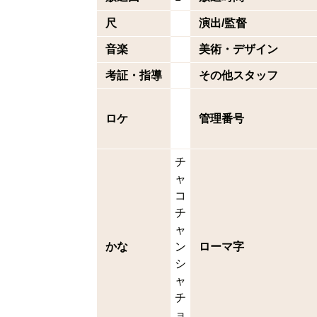
尺
演出/監督
音楽
美術・デザイン
考証・指導
その他スタッフ
ロケ
管理番号
チ
ャ
コ
チ
ャ
かな
ン
ローマ字
シ
ャ
チ
ョ