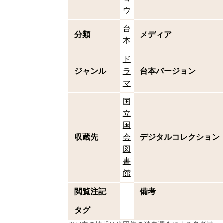
ウ
台
分類
メディア
本
ド
ジャンル
ラ
台本バージョン
マ
国
立
国
収蔵先
会
デジタルコレクション
図
書
館
閲覧注記
備考
タグ