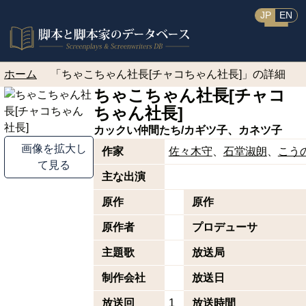
JP
EN
ホーム
「ちゃこちゃん社長[チャコちゃん社長]」の詳細
ちゃこちゃん社長[チャコ
ちゃん社長]
カックい仲間たち/カギツ子、カネツ子
画像を拡大し
作家
佐々木守
石堂淑朗
こう
て見る
主な出演
原作
原作
原作者
プロデューサ
主題歌
放送局
制作会社
放送日
放送回
1
放送時間