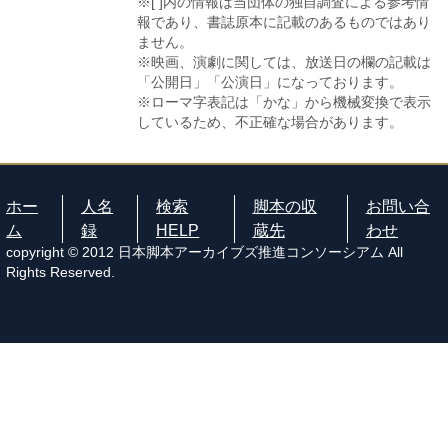
※[ ]内の情報は当団体の独自調査による参考情
報であり、書誌原本に記載のあるものではあり
ません。
※映画、演劇に関しては、放送日の欄の記載は
「公開日」「公演日」になっております。
※ローマ字表記は「かな」から機械変換で表示
しているため、不正確な場合があります。
ホー
人名
検索
脚本の収
お問い合
ム
録
HELP
蔵先
わせ
copyright © 2012 日本脚本アーカイブズ推進コンソーシアム All
Rights Reserved.