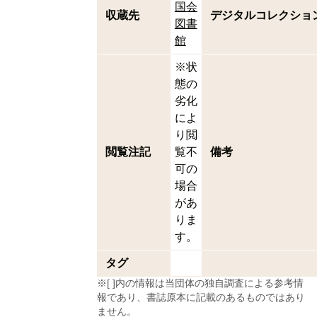
国会
収蔵先
デジタルコレクショ
図書
館
※状
態の
劣化
によ
り閲
閲覧注記
覧不
備考
可の
場合
があ
りま
す。
タグ
※[ ]内の情報は当団体の独自調査による参考情
報であり、書誌原本に記載のあるものではあり
ません。