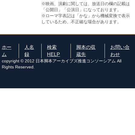
※映画、演劇に関しては、放送日の欄の記載は
「公開日」「公演日」になっております。
※ローマ字表記は「かな」から機械変換で表示
しているため、不正確な場合があります。
ホー
人名
検索
脚本の収
お問い合
ム
録
HELP
蔵先
わせ
copyright © 2012 日本脚本アーカイブズ推進コンソーシアム All
Rights Reserved.