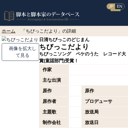
JP
EN
ホーム
「ちびっこだより」の詳細
日清ちびっこのどじまん
ちびっこだより
画像を拡大し
ちびっこソング ペケのうた レコード大
て見る
賞(童謡部門)受賞！
作家
主な出演
原作
原作
原作者
プロデューサ
主題歌
放送局
制作会社
放送日