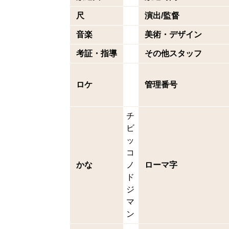
尺
演出/監督
音楽
美術・デザイン
考証・指導
その他スタッフ
ロケ
管理番号
チ
ビ
ッ
コ
かな
ノ
ローマ字
ド
ジ
マ
ン