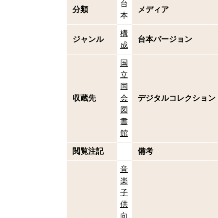
台
分類
メディア
本
構
ジャンル
台本バージョン
成
国
立
国
収蔵先
会
デジタルコレクション
図
書
館
閲覧注記
備考
音
楽
子
供
向