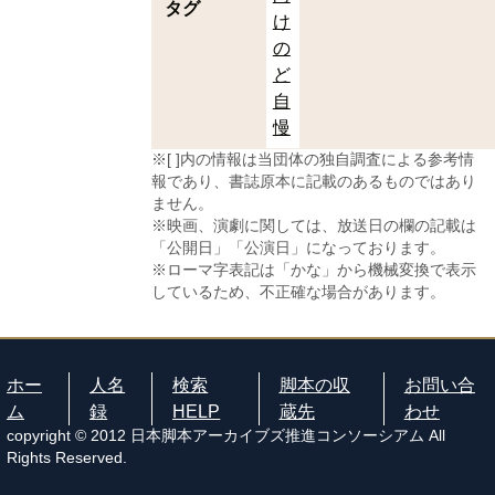
タグ
け
の
ど
自
慢
※[ ]内の情報は当団体の独自調査による参考情
報であり、書誌原本に記載のあるものではあり
ません。
※映画、演劇に関しては、放送日の欄の記載は
「公開日」「公演日」になっております。
※ローマ字表記は「かな」から機械変換で表示
しているため、不正確な場合があります。
ホー
人名
検索
脚本の収
お問い合
ム
録
HELP
蔵先
わせ
copyright © 2012 日本脚本アーカイブズ推進コンソーシアム All
Rights Reserved.