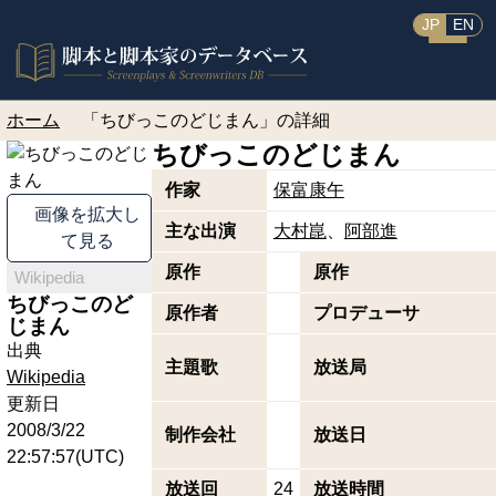
JP
EN
ホーム
「ちびっこのどじまん」の詳細
ちびっこのどじまん
作家
保富康午
画像を拡大し
主な出演
大村崑
阿部進
て見る
原作
原作
Wikipedia
ちびっこのど
原作者
プロデューサ
じまん
出典
主題歌
放送局
Wikipedia
更新日
2008/3/22
制作会社
放送日
22:57:57(UTC)
放送回
24
放送時間