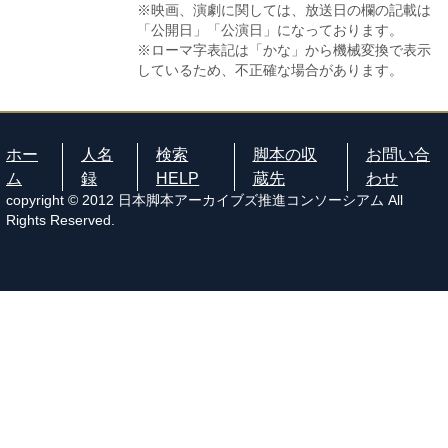
※映画、演劇に関しては、放送日の欄の記載は
「公開日」「公演日」になっております。
※ローマ字表記は「かな」から機械変換で表示
しているため、不正確な場合があります。
ホー
人名
検索
脚本の収
お問い合
ム
録
HELP
蔵先
わせ
copyright © 2012 日本脚本アーカイブズ推進コンソーシアム All
Rights Reserved.