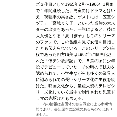
ズ３作目として1965年2月〜1966年1月ま
で１年間継続した。児童向けドラマとはい
え、視聴率の高さ故、ゲストには「笠置シ
ヅ子」「宮城まり子」といった当時の大ス
ターの出演もあった。一説によると、後に
大女優となる「夏目雅子」もこのシリーズ
のファンで、この番組を見て女優を目指し
たとも伝えられている。このシリーズの主
役であった四方晴美は1962年に映画化さ
れた『僕チン放浪記』で、５歳の頃に少年
役でデビューしていた。その時の演技力を
認められて、小学生ながらも多くの業界人
に認められての長いシリーズ化の主役を続
けた。映画文化から、量産大勢のテレビシ
リーズ化していく最中で制作された児童ド
ラマの先駆けとも言える。
※[ ]内の情報は当団体の独自調査による参考情
報であり、書誌原本に記載のあるものではあり
ません。