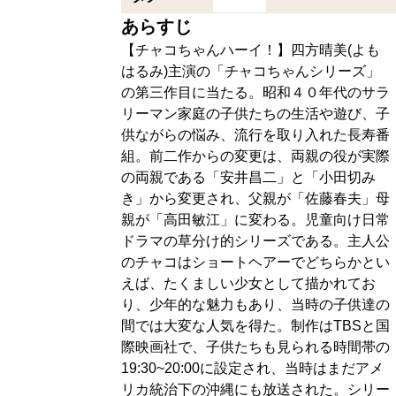
あらすじ
【チャコちゃんハーイ！】四方晴美(よも
はるみ)主演の「チャコちゃんシリーズ」
の第三作目に当たる。昭和４０年代のサラ
リーマン家庭の子供たちの生活や遊び、子
供ながらの悩み、流行を取り入れた長寿番
組。前二作からの変更は、両親の役が実際
の両親である「安井昌二」と「小田切み
き」から変更され、父親が「佐藤春夫」母
親が「高田敏江」に変わる。児童向け日常
ドラマの草分け的シリーズである。主人公
のチャコはショートヘアーでどちらかとい
えば、たくましい少女として描かれてお
り、少年的な魅力もあり、当時の子供達の
間では大変な人気を得た。制作はTBSと国
際映画社で、子供たちも見られる時間帯の
19:30~20:00に設定され、当時はまだアメ
リカ統治下の沖縄にも放送された。シリー