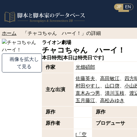
JP
EN
ホーム
「チャコちゃん ハーイ！」の詳細
ライオン劇場
チャコちゃん ハーイ！
本日特売[本日は特売日です]
画像を拡大し
て見る
作家
光畑碩郎
佐藤英夫
高田敏江
四方
村田やすし
山口啓
小山
主な出演
直木みつ男
清川玉枝
渡
五月藤江
高松みゆき
原作
原作
原作者
プロデューサ
「空
[