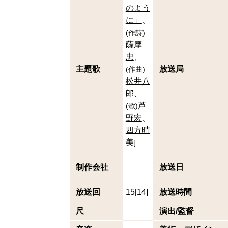
のよう
に」
(
作詩
)
薩摩
忠
主題歌
放送局
(
作曲
)
松井八
郎
芦
(
歌
)
野宏
四方晴
美
]
制作会社
放送日
放送回
15[14]
放送時間
尺
演出/監督