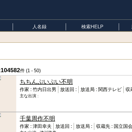
人名録
検索HELP
104582
:
件 (
1 - 50
)
ちちんぷいぷい
不明
作家 :
竹内日出男
放送回 :
放送局 :
関西テレビ
収
主な出演 :
千葉周作
不明
作家 :
津田幸夫
放送回 :
放送局 :
収蔵先 :
国立国