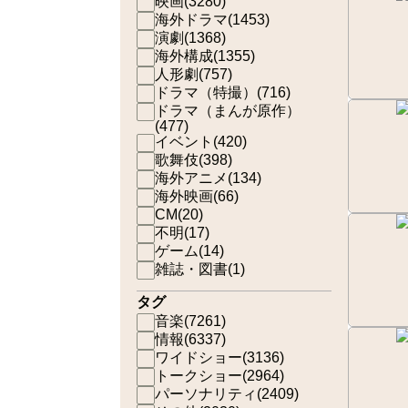
映画
(
3280
)
海外ドラマ
(
1453
)
演劇
(
1368
)
海外構成
(
1355
)
人形劇
(
757
)
ドラマ（特撮）
(
716
)
ドラマ（まんが原作）
(
477
)
イベント
(
420
)
歌舞伎
(
398
)
海外アニメ
(
134
)
海外映画
(
66
)
CM
(
20
)
不明
(
17
)
ゲーム
(
14
)
雑誌・図書
(
1
)
タグ
音楽
(
7261
)
情報
(
6337
)
ワイドショー
(
3136
)
トークショー
(
2964
)
パーソナリティ
(
2409
)