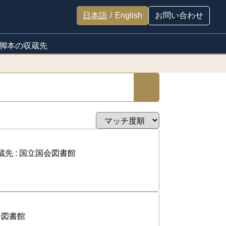
日本語
/
English
お問い合わせ
脚本の収蔵先
蔵先 :
国立国会図書館
会図書館