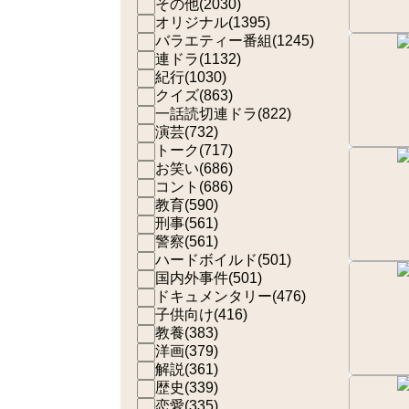
その他
(
2030
)
オリジナル
(
1395
)
バラエティー番組
(
1245
)
連ドラ
(
1132
)
紀行
(
1030
)
クイズ
(
863
)
一話読切連ドラ
(
822
)
演芸
(
732
)
トーク
(
717
)
お笑い
(
686
)
コント
(
686
)
教育
(
590
)
刑事
(
561
)
警察
(
561
)
ハードボイルド
(
501
)
国内外事件
(
501
)
ドキュメンタリー
(
476
)
子供向け
(
416
)
教養
(
383
)
洋画
(
379
)
解説
(
361
)
歴史
(
339
)
恋愛
(
335
)