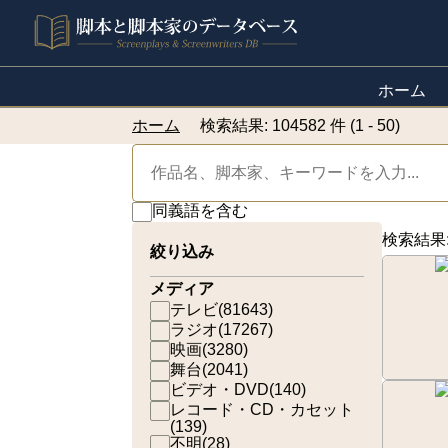
ホーム
ホーム
検索結果: 104582 件 (1 - 50)
同義語を含む
検索結果
絞り込み
メディア
テレビ
(
81643
)
ラジオ
(
17267
)
映画
(
3280
)
舞台
(
2041
)
ビデオ・DVD
(
140
)
レコード・CD・カセット
(
139
)
不明
(
28
)