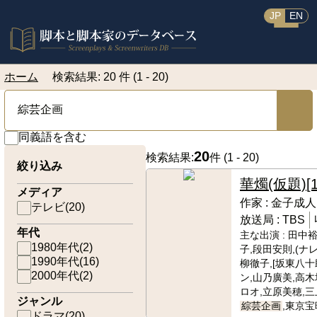
JP
EN
ホーム
検索結果: 20 件 (1 - 20)
同義語を含む
20
検索結果:
件 (
1 - 20
)
絞り込み
華燭(仮題)
[
メディア
作家 :
金子成人
テレビ
(
20
)
放送局 :
TBS
年代
主な出演 :
田中裕
1980年代
(
2
)
子,段田安則,(ナ
1990年代
(
16
)
柳徹子,[坂東八十
2000年代
(
2
)
ン,山乃廣美,高木
ロオ,立原美穂,三
ジャンル
綜芸企画
,東京宝
ドラマ
(
20
)