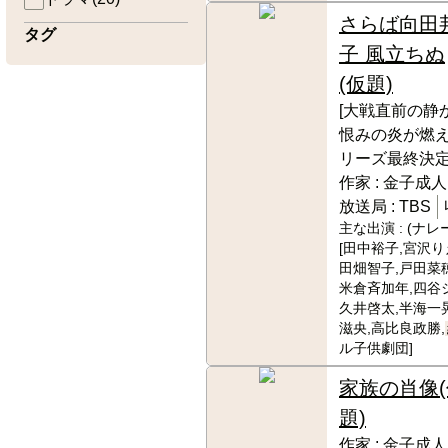
さらば向田
タグ
子 風立ちぬ
(仮題)
[大戦直前の静
恨みの炎が燃
リーズ最終決定
作家 :
金子成人
放送局 :
TBS
主な出演 :
(ナレ
[田中裕子,宮沢り
田畑智子,戸田菜穂
米倉斉加年,四谷
久井啓太,半海一
滋央,高比良政勝,
ル子供劇団]
家族の肖像(
題)
作家 :
金子成人