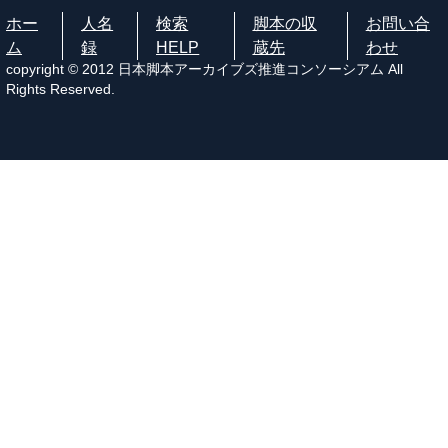
ホー
人名
検索
脚本の収
お問い合
ム
録
HELP
蔵先
わせ
copyright © 2012 日本脚本アーカイブズ推進コンソーシアム All
Rights Reserved.