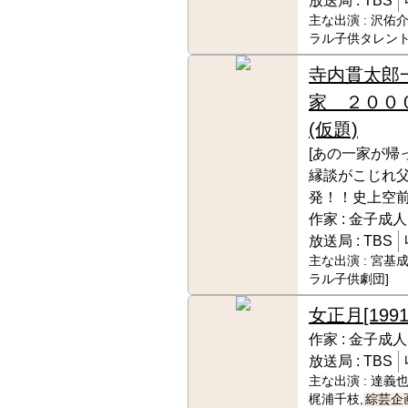
放送局 :
TBS
主な出演 :
沢佑介
ラル子供タレント
寺内貫太郎
家 ２００
(仮題)
[あの一家が帰
縁談がこじれ
発！！史上空前
作家 :
金子成人
放送局 :
TBS
主な出演 :
宮基成
ラル子供劇団]
女正月
[1991
作家 :
金子成人
放送局 :
TBS
主な出演 :
達義也
梶浦千枝,
綜芸企