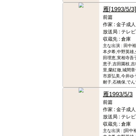
雁
[1993/5/3
前篇
作家 :
金子成人
放送局 :
テレビ
収蔵先 :
倉庫
主な出演 :
田中裕
本夕希,中野英雄,
田理恵,実相寺吾
恵子,吉田園枝,
里,蘭紅徹,城間章
市原弘美,今井ゆ
耐子,石橋保,でん
雁
1993/5/3
前篇
作家 :
金子成人
放送局 :
テレビ
収蔵先 :
倉庫
主な出演 :
[田中