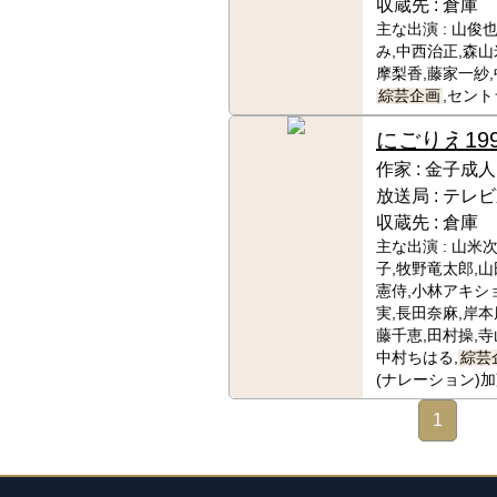
収蔵先 :
倉庫
主な出演 :
山俊也
み,中西治正,森山
摩梨香,藤家一紗,
綜芸企画
,セント
にごりえ
19
作家 :
金子成人
放送局 :
テレビ
収蔵先 :
倉庫
主な出演 :
山米次
子,牧野竜太郎,山
憲侍,小林アキシ
実,長田奈麻,岸本
藤千恵,田村操,寺
中村ちはる,
綜芸
(ナレーション)加
1