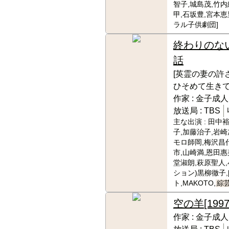
智子,城島茂,竹内
甲,石坂豊,宮本恵
ラル子供劇団]
終わりのな
話
[英霊の妻の許
ひそめて生きて
作家 :
金子成人
放送局 :
TBS
主な出演 :
田中裕
子,加藤治子,岩崎
モロ師岡,梅沢昌
市,山崎満,恩田惠
堂淑朗,萩原聖人,
ション)黒柳徹子,
ト,MAKOTO,
綜
空の羊
[1997
作家 :
金子成人