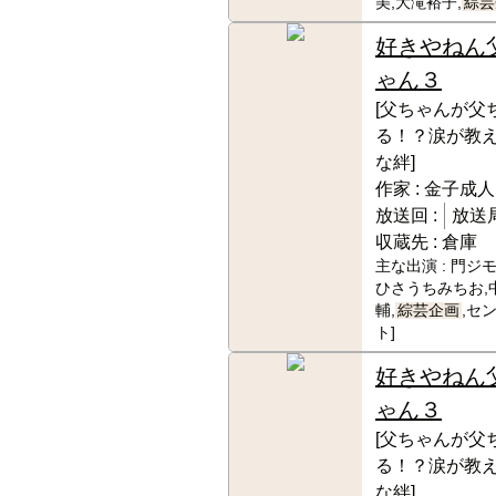
美,大滝裕子,
綜芸
好きやねん
ゃん３
[父ちゃんが父
る！？涙が教
な絆]
作家 :
金子成人
放送回 :
放送局
収蔵先 :
倉庫
主な出演 :
門ジモ
ひさうちみちお,
輔,
綜芸企画
,セ
ト]
好きやねん
ゃん３
[父ちゃんが父
る！？涙が教
な絆]