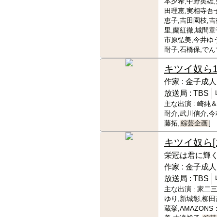
本夕希,中野英雄,
田理恵,実相寺吾
恵子,吉田園枝,
里,蘭紅徹,城間章
市原弘美,今井ゆ
耐子,石橋保,でん
キツイ奴ら
作家 :
金子成人
放送局 :
TBS
主な出演 :
崎純＆ 
耐介,武川信介,今
藤拓,
綜芸企画
]
キツイ奴ら
栄冠は君に輝
作家 :
金子成人
放送局 :
TBS
主な出演 :
家二三
ゆり,新城彰,柳田
蔵挙,AMAZON