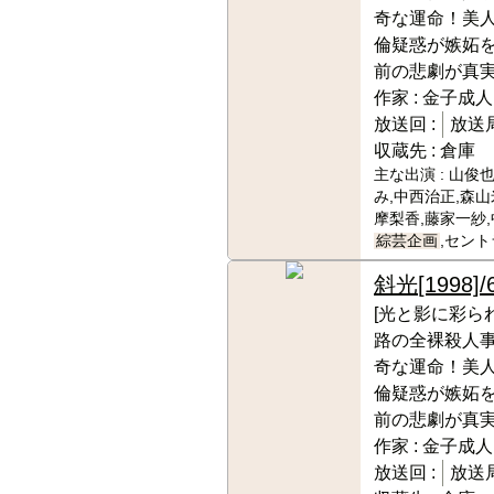
奇な運命！美
倫疑惑が嫉妬
前の悲劇が真実
作家 :
金子成人
放送回 :
放送局
収蔵先 :
倉庫
主な出演 :
山俊也
み,中西治正,森山
摩梨香,藤家一紗,
綜芸企画
,セント
斜光
[1998]/
[光と影に彩ら
路の全裸殺人
奇な運命！美
倫疑惑が嫉妬
前の悲劇が真実
作家 :
金子成人
放送回 :
放送局