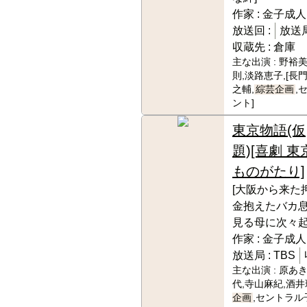
作家 :
金子成人
放送回 :
放送局
収蔵先 :
倉庫
主な出演 :
野裕美
則,淡路恵子,[長
之輔,
綜芸企画
,
ント]
東京物語(仮
題)[喜劇 東
ものがたり]
[大阪から来た
金抱えたバカ
見る母に次々起
作家 :
金子成人
放送局 :
TBS
主な出演 :
原あき
代,寺山麻紀,酒井
企画
,セントラル