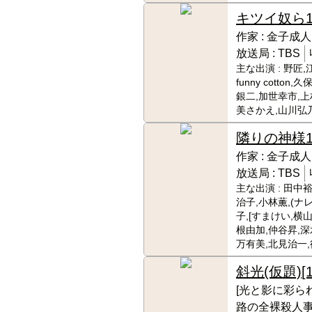
キツイ奴ら
作家 :
金子成人
放送局 :
TBS
主な出演 :
野匠,
funny cotto
銀二,加世幸市,上
美さかえ,山川弘乃
隣りの神様
1
作家 :
金子成人
放送局 :
TBS
主な出演 :
田中裕
治子,小林薫,(ナ
子,[すまけい,横
根由加,仲谷昇,深
万有美,北見治一,
斜光(仮題)
[
[光と影に彩ら
路の全裸殺人