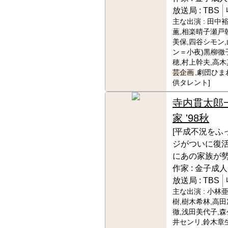
放送局 :
TBS
主な出演 :
田中裕
薫,相楽晴子瀬戸
美保,四谷シモン,
ン＝小夜)黒柳徹子
穂,村上幹夫,高木
芸企画
,劇団ひま
供タレント]
寺内貫太郎
家 '98秋
[平成不況をふ
ジがついに復
にあの家族が勢
作家 :
金子成人
放送局 :
TBS
主な出演 :
小林亜
樹,樹木希林,高田
徹,浅田美代子,森
井センリ,鈴木章