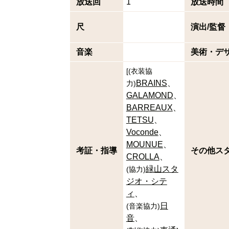
放送回
1
放送時間
尺
演出/監督
音楽
美術・デ
[
(
衣装協
BRAINS
力
)
GALAMOND
BARREAUX
TETSU
Voconde
MOUNUE
考証・指導
その他ス
CROLLA
緑山スタ
(
協力
)
ジオ・シテ
ィ
日
(
音楽協力
)
音