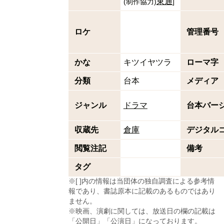
東通
(
制作協力
)
]
ロケ
管理番号
かな
キツイヤツラ
ローマ字
分類
台本
メディア
ジャンル
ドラマ
台本バー
収蔵先
倉庫
デジタル
閲覧注記
備考
タグ
※[ ]内の情報は当団体の独自調査による参考情
報であり、書誌原本に記載のあるものではあり
ません。
※映画、演劇に関しては、放送日の欄の記載は
「公開日」「公演日」になっております。