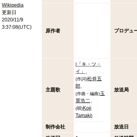
Wikipedia
更新日
2020/11/9
3:37:08(UTC)
原作者
プロデュ
「キ・ツ・
[
イ」
松井五
(
作詞
)
郎
主題歌
放送局
玉
(
作曲・編曲
)
置浩二
Koji
(
唄
)
Tamaki
]
制作会社
放送日