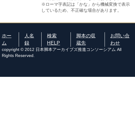
※ローマ字表記は「かな」から機械変換で表示
しているため、不正確な場合があります。
ホー
人名
検索
脚本の収
お問い合
ム
録
HELP
蔵先
わせ
copyright © 2012 日本脚本アーカイブズ推進コンソーシアム All
Rights Reserved.