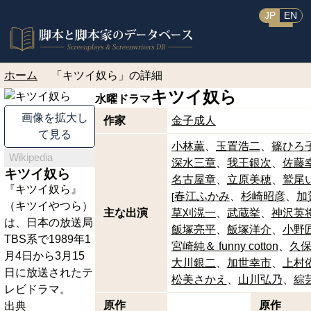
JP
EN
ホーム
「キツイ奴ら」の詳細
キツイ奴ら
水曜ドラマ
画像を拡大し
作家
金子成人
て見る
小林薫
玉置浩二
篠ひろ
Wikipedia
深水三章
我王銀次
佐藤
キツイ奴ら
名古屋章
立原美穂
鷲尾
『キツイ奴ら』
春江ふかみ
杉崎昭彦
加
[
（キツイやつら）
主な出演
草刈滉一
武蔵挙
神沢英
は、日本の放送局
飯塚亮平
飯塚洋介
小野
TBS系で1989年1
宮崎純＆ funny cotton
久
月4日から3月15
大川銀二
加世幸市
上村
日に放送されたテ
松美さかえ
山川弘乃
綜
レビドラマ。
原作
原作
出典