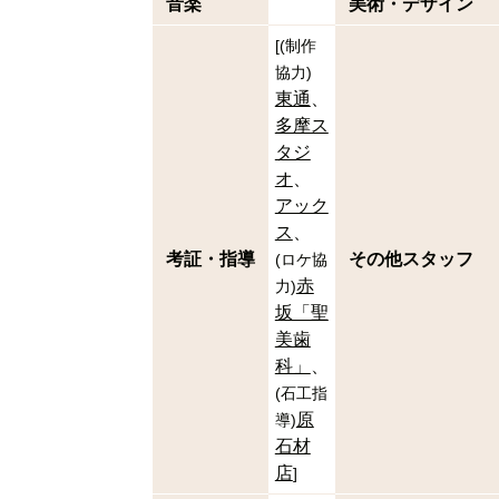
音楽
美術・デザイン
[
(
制作
協力
)
東通
多摩ス
タジ
オ
アック
ス
考証・指導
その他スタッフ
(
ロケ協
赤
力
)
坂「聖
美歯
科」
(
石工指
原
導
)
石材
店
]