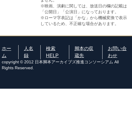
ません。
※映画、演劇に関しては、放送日の欄の記載は
「公開日」「公演日」になっております。
※ローマ字表記は「かな」から機械変換で表示
しているため、不正確な場合があります。
ホー
人名
検索
脚本の収
お問い合
ム
録
HELP
蔵先
わせ
copyright © 2012 日本脚本アーカイブズ推進コンソーシアム All
Rights Reserved.