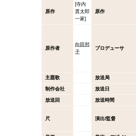
[寺内
原作
貫太郎
原作
一家]
向田邦
原作者
プロデューサ
子
主題歌
放送局
制作会社
放送日
放送回
放送時間
尺
演出/監督