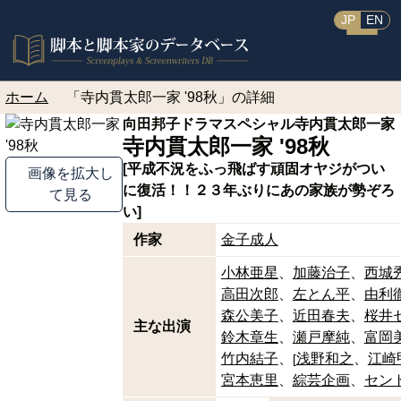
JP
EN
ホーム
「寺内貫太郎一家 '98秋」の詳細
向田邦子ドラマスペシャル
寺内貫太郎一家
寺内貫太郎一家 '98秋
[平成不況をふっ飛ばす頑固オヤジがつい
画像を拡大し
に復活！！２３年ぶりにあの家族が勢ぞろ
て見る
い]
作家
金子成人
小林亜星
加藤治子
西城
高田次郎
左とん平
由利
森公美子
近田春夫
桜井
主な出演
鈴木章生
瀬戸摩純
富岡
竹内結子
浅野和之
江崎
[
宮本恵里
綜芸企画
セン