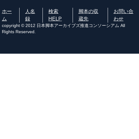
ホー
人名
検索
脚本の収
お問い合
ム
録
HELP
蔵先
わせ
copyright © 2012 日本脚本アーカイブズ推進コンソーシアム All
Rights Reserved.