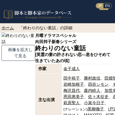
JP
EN
ホーム
「終わりのない童話」の詳細
月曜ドラマスペシャル
向田邦子新春シリーズ
終わりのない童話
画像を拡大し
[英霊の妻の許されない恋―息をひそめて
て見る
生きていたあの頃]
作家
金子成人
田中裕子
勝村政信
田畑
岩崎加根子
四谷シモン
梅沢昌代
森内睦人
加世
恩田惠美子
佐々木征史
主な出演
萩原聖人
小泉今日子
黒柳徹子
戸
(
ナレーション
)
[