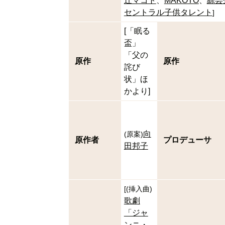
辻マコト
MAKOTO
綜芸
セントラル子供タレント
]
[「眠る
盃」
「父の
原作
原作
詫び
状」ほ
かより]
向
(
原案
)
原作者
プロデューサ
田邦子
[
(
挿入曲
)
歌劇
「ジャ
ンニ・