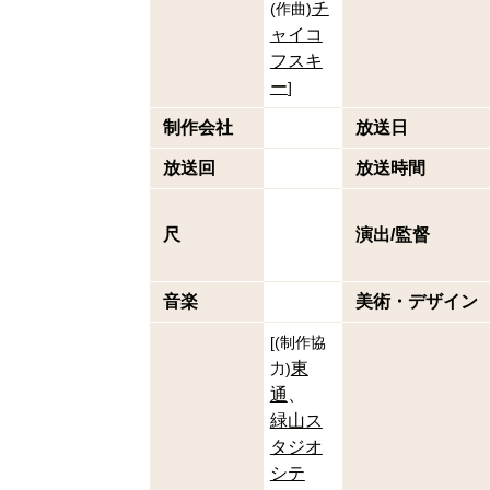
チ
(
作曲
)
ャイコ
フスキ
ー
]
制作会社
放送日
放送回
放送時間
尺
演出/監督
音楽
美術・デザイン
[
(
制作協
東
力
)
通
緑山ス
タジオ
シテ