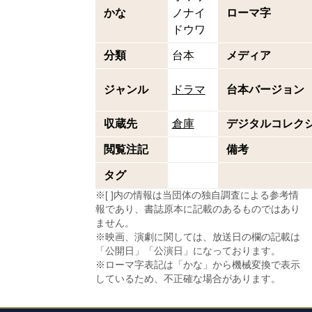
かな
ノナイ
ローマ字
ドウワ
分類
台本
メディア
ジャンル
ドラマ
台本バージョン
収蔵先
倉庫
デジタルコレク
閲覧注記
備考
タグ
※[ ]内の情報は当団体の独自調査による参考情
報であり、書誌原本に記載のあるものではあり
ません。
※映画、演劇に関しては、放送日の欄の記載は
「公開日」「公演日」になっております。
※ローマ字表記は「かな」から機械変換で表示
しているため、不正確な場合があります。