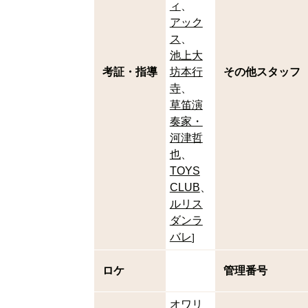
ィ
アック
ス
池上大
考証・指導
坊本行
その他スタッフ
寺
草笛演
奏家・
河津哲
也
TOYS
CLUB
ルリス
ダンラ
バレ
]
ロケ
管理番号
オワリ