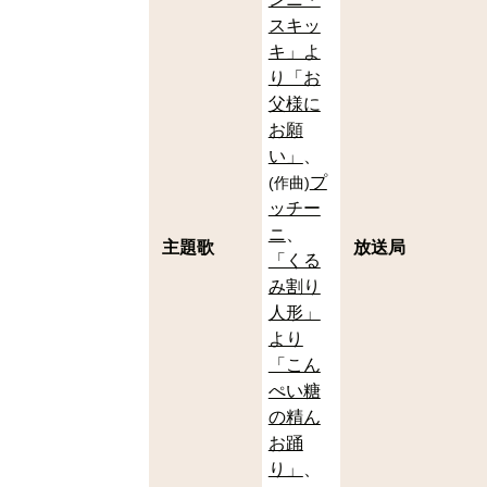
スキッ
キ」よ
り「お
父様に
お願
い」
プ
(
作曲
)
ッチー
ニ
主題歌
放送局
「くる
み割り
人形」
より
「こん
ぺい糖
の精ん
お踊
り」