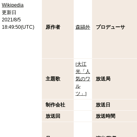
Wikipedia
更新日
2021/8/5
18:49:50(UTC)
原作者
森鷗外
プロデューサ
大江
[
光「人
主題歌
気のワ
放送局
ル
ツ」
]
制作会社
放送日
放送回
放送時間