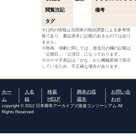
閲覧注記
備考
タグ
※[ ]内の情報は当団体の独自調査による参考情
報であり、書誌原本に記載のあるものではあり
ません。
※映画、演劇に関しては、放送日の欄の記載は
「公開日」「公演日」になっております。
※ローマ字表記は「かな」から機械変換で表示
しているため、不正確な場合があります。
ホー
人名
検索
脚本の収
お問い合
ム
録
HELP
蔵先
わせ
copyright © 2012 日本脚本アーカイブズ推進コンソーシアム All
Rights Reserved.