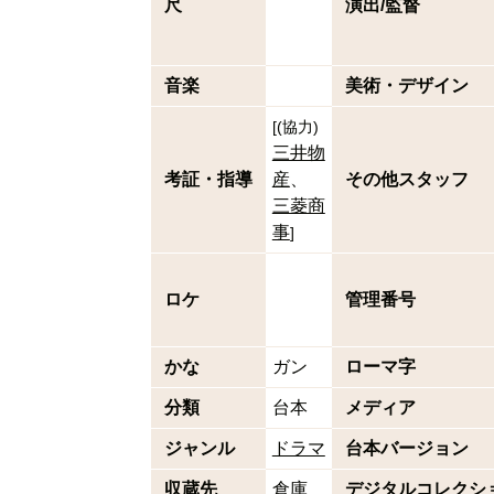
尺
演出/監督
音楽
美術・デザイン
[
(
協力
)
三井物
考証・指導
産
その他スタッフ
三菱商
事
]
ロケ
管理番号
かな
ガン
ローマ字
分類
台本
メディア
ジャンル
ドラマ
台本バージョン
収蔵先
倉庫
デジタルコレクシ