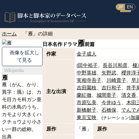
JP
EN
ホーム
「雁」の詳細
雁
日本名作ドラマ
前篇
画像を拡大し
作家
金子成人
て見る
田中裕子
長谷川和彦
榎
[
Wikipedia
中野英雄
矢野武
櫻井淳
雁
実相寺吾子
川崎貴子
早
雁（がん、かり、
吉田園枝
吉行和子
井手
主な出演
異字：鴈）は、カ
蘭紅徹
城間章子
清文香
モ目カモ科ガン亜
市原弘美
今井ゆう
木田
科の水鳥のうち、
新橋耐子
石橋保
でんで
カモより大きくハ
東京宝映
加
(
ナレーション
)
クチョウより小さ
原作
「雁」
原作
い一群の総称。
出典