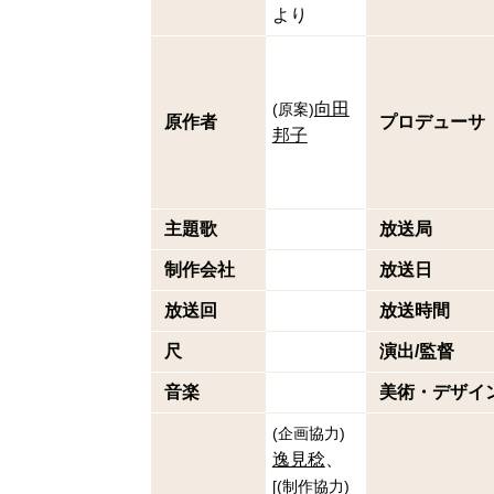
より
向田
(
原案
)
原作者
プロデューサ
邦子
主題歌
放送局
制作会社
放送日
放送回
放送時間
尺
演出/監督
音楽
美術・デザイ
(
企画協力
)
逸見稔
[
(
制作協力
)