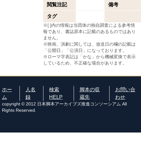
閲覧注記
備考
タグ
※[ ]内の情報は当団体の独自調査による参考情
報であり、書誌原本に記載のあるものではあり
ません。
※映画、演劇に関しては、放送日の欄の記載は
「公開日」「公演日」になっております。
※ローマ字表記は「かな」から機械変換で表示
しているため、不正確な場合があります。
ホー
人名
検索
脚本の収
お問い合
ム
録
HELP
蔵先
わせ
copyright © 2012 日本脚本アーカイブズ推進コンソーシアム All
Rights Reserved.