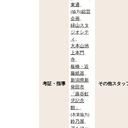
東通
綜芸
(
協力
)
企画
緑山スタ
ジオシテ
ィ
大本山池
上本門
寺
板橋・近
藤紙器
新潟県新
考証・指導
その他スタッ
発田市
「蕗谷虹
児記念
館」
(
衣裳協力
)
鈴乃屋