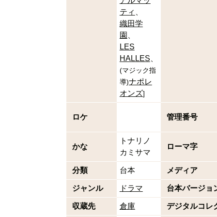
アルマッ
ティ
織田学
園
LES
HALLES
(
マジック指
ナポレ
導
)
オンズ
]
ロケ
管理番号
トナリノ
かな
ローマ字
カミサマ
分類
台本
メディア
ジャンル
ドラマ
台本バージョ
収蔵先
倉庫
デジタルコレ