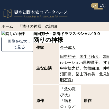
JP
EN
ホーム
「隣りの神様」の詳細
向田邦子・新春ドラマスペシャル’９０
隣りの神様
画像を拡大し
て見る
作家
金子成人
田中裕子
国生さゆり
加
黒柳徹子
す
(
ナレーション
)
[
主な出演
中村橋之助
曽根由加
仲
沼田爆
築山万有美
北見
明石良
]
「父の詫
び状」
原作
「眠る
原作
盃」など