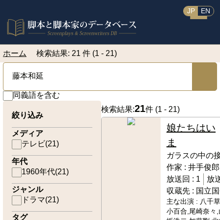
JP
EN
ホーム
検索結果: 21 件 (1 - 21)
同義語を含む
21
検索結果:
件 (
1 - 21
)
絞り込み
娘たちはい
メディア
ま
テレビ
(
21
)
ガラスの中の
年代
作家 :
井手俊郎
1960年代
(
21
)
放送回 :
1
放送
ジャンル
収蔵先 :
国立国
ドラマ
(
21
)
主な出演 :
八千草
小百合,尾崎奈々,
タグ