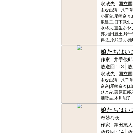
収蔵先 :
国立国
主な出演 :
八千草
小百合,尾崎奈々,
坂浩二,日下武史,
水将夫,宝生あや
邦,福田豊土,峰千
典弘,原武彦,小
娘たちはい
作家 :
井手俊郎
放送回 :
13
放
収蔵先 :
国立国
主な出演 :
八千草
奈奈[尾崎奈々],
ひとみ,栗原正邦,
畑賢吉,木川能子
娘たちはい
奇妙な夜
作家 :
窪田篤人
放送回 :
14
放