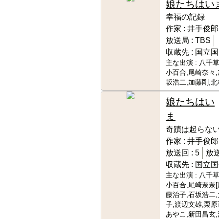
娘たちはい
幸福の記録
作家 :
井手俊郎
放送局 :
TBS
収蔵先 :
国立国
主な出演 :
八千草
小百合,尾崎奈々,
坂浩二,加藤剛,
娘たちはい
ま
奇蹟は起らな
作家 :
井手俊郎
放送回 :
5
放送
収蔵先 :
国立国
主な出演 :
八千草
小百合,尾崎奈奈[
藤治子,石坂浩二
子,渡辺文雄,栗原
あやこ,新田昌玄,