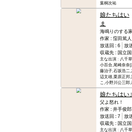
葉桐次祐
娘たちはい
ま
海鳴りのする
作家 :
窪田篤人
放送回 :
6
放送
収蔵先 :
国立国
主な出演 :
八千草
小百合,尾崎奈奈[
藤治子,石坂浩二,
辺文雄,栗原正邦
こ,小野川公三郎
娘たちはい
父よ怒れ！
作家 :
井手俊郎
放送回 :
7
放送
収蔵先 :
国立国
主な出演 :
八千草