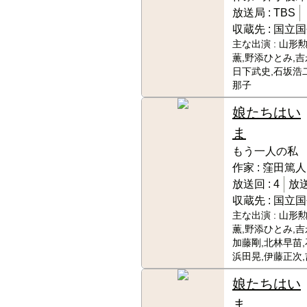
放送局 :
TBS
収蔵先 :
国立国
主な出演 :
山形勲
薫,野添ひとみ,吉
日下武史,石坂浩
那子
娘たちはい
ま
もう一人の私
作家 :
窪田篤人
放送回 :
4
放送
収蔵先 :
国立国
主な出演 :
山形勲
薫,野添ひとみ,吉
加藤剛,北林早苗,
浜田晃,伊藤正次
娘たちはい
ま