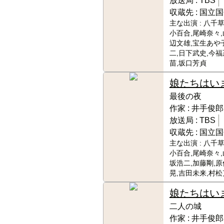
放送局 :
TBS
収蔵先 :
国立国
主な出演 :
八千草
小百合,尾崎奈々,
辺文雄,宝生あや
二,日下武史,今福
苗,坂口芳貞
娘たちはい
最後の夜
作家 :
井手俊郎
放送局 :
TBS
収蔵先 :
国立国
主な出演 :
八千草
小百合,尾崎奈々,
坂浩二,加藤剛,原
晃,吉田未来,村
娘たちはい
二人の城
作家 :
井手俊郎