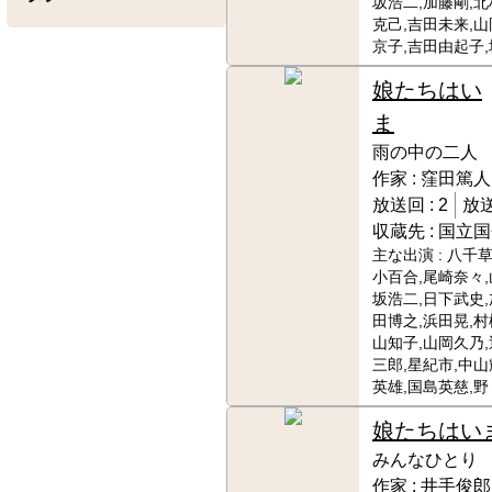
坂浩二,加藤剛,北
克己,吉田未来,山
京子,吉田由起子
娘たちはい
ま
雨の中の二人
作家 :
窪田篤人
放送回 :
2
放送
収蔵先 :
国立国
主な出演 :
八千草
小百合,尾崎奈々,
坂浩二,日下武史,
田博之,浜田晃,村
山知子,山岡久乃
三郎,星紀市,中山
英雄,国島英慈,野
娘たちはい
みんなひとり
作家 :
井手俊郎