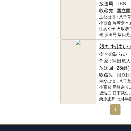
放送局 :
TBS
収蔵先 :
国立国
主な出演 :
八千草
小百合,尾崎奈々,
生あや子,石坂浩
雄,浜田晃,坂口芳
娘たちはい
樹々の語らい
作家 :
窪田篤人
放送回 :
26(終)
収蔵先 :
国立国
主な出演 :
八千草
小百合,尾崎奈々,
坂浩二,日下武史,
栗原正邦,北林早
1