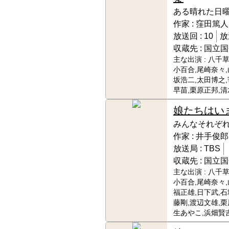
ある晴れた日
作家 :
窪田篤人
放送回 :
10
放
収蔵先 :
国立国
主な出演 :
八千草
小百合,尾崎奈々,
坂浩二,太田博之,
早苗,栗原正邦,
娘たちはい
みんなそれぞ
作家 :
井手俊郎
放送局 :
TBS
収蔵先 :
国立国
主な出演 :
八千草
小百合,尾崎奈々,
福正雄,日下武,石
藤剛,渡辺文雄,栗
生あやこ,浜畑賢