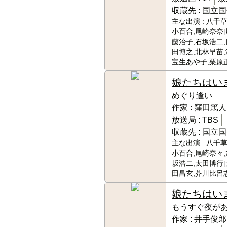
収蔵先 :
国立国
主な出演 :
八千草
小百合,尾崎奈奈[
藤治子,石坂浩二,
田博之,北林早苗,
宝生あや子,栗原
娘たちはい
めぐり逢い
作家 :
窪田篤人
放送局 :
TBS
収蔵先 :
国立国
主な出演 :
八千草
小百合,尾崎奈々,
坂浩二,太田博行[
田昌玄,芥川比呂
娘たちはい
もうすぐ夜が
作家 :
井手俊郎