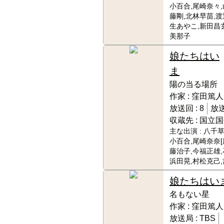
小百合,尾崎奈々,
藤剛,北林早苗,渡
生あやこ,新田昌
美那子
娘たちはい
ま
陽の当る場所
作家 :
窪田篤人
放送回 :
8
放送
収蔵先 :
国立国
主な出演 :
八千草
小百合,尾崎奈奈[
藤治子,今福正雄,
浜田晃,村松克己
娘たちはい
名もない星
作家 :
窪田篤人
放送局 :
TBS