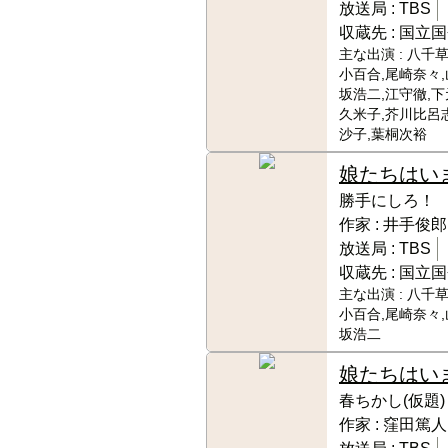
放送局 :
TBS
収蔵先 :
国立国
主な出演 :
八千草
小百合,尾崎奈々,
坂浩二,江守徹,下
久米子,芥川比呂
沙子,葉桐次裕
娘たちはい
勝手にしろ！
作家 :
井手俊郎
放送局 :
TBS
収蔵先 :
国立国
主な出演 :
八千草
小百合,尾崎奈々,
坂浩二
娘たちはい
春ちかし(仮題)
作家 :
窪田篤人