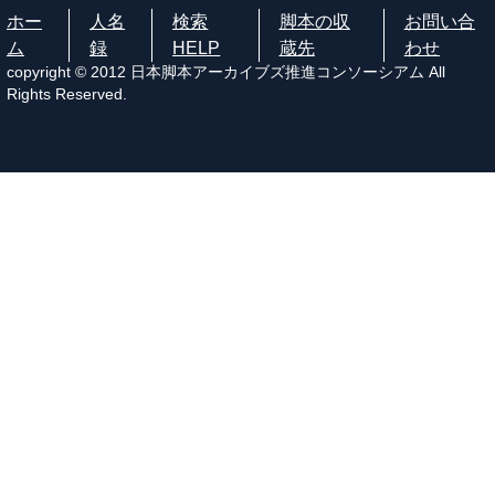
ホー
人名
検索
脚本の収
お問い合
ム
録
HELP
蔵先
わせ
copyright © 2012 日本脚本アーカイブズ推進コンソーシアム All
Rights Reserved.