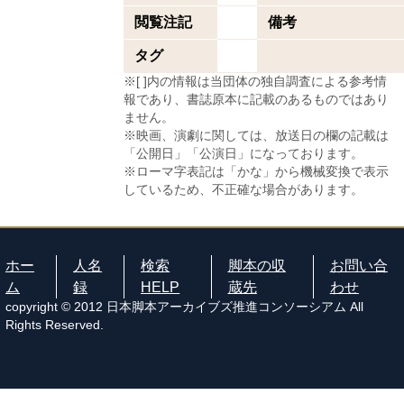
閲覧注記
備考
タグ
※[ ]内の情報は当団体の独自調査による参考情
報であり、書誌原本に記載のあるものではあり
ません。
※映画、演劇に関しては、放送日の欄の記載は
「公開日」「公演日」になっております。
※ローマ字表記は「かな」から機械変換で表示
しているため、不正確な場合があります。
ホー
人名
検索
脚本の収
お問い合
ム
録
HELP
蔵先
わせ
copyright © 2012 日本脚本アーカイブズ推進コンソーシアム All
Rights Reserved.