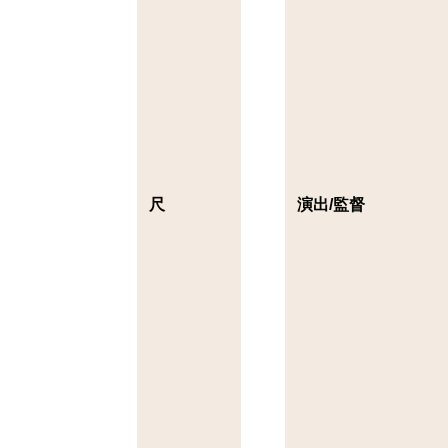
尺
演出/監督