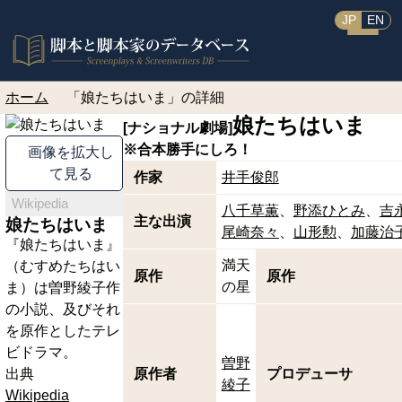
JP
EN
ホーム
「娘たちはいま」の詳細
娘たちはいま
[ナショナル劇場]
※合本
勝手にしろ！
画像を拡大し
て見る
作家
井手俊郎
Wikipedia
八千草薫
野添ひとみ
吉
主な出演
娘たちはいま
尾崎奈々
山形勲
加藤治
『娘たちはいま』
満天
（むすめたちはい
原作
原作
の星
ま）は曽野綾子作
の小説、及びそれ
を原作としたテレ
ビドラマ。
曽野
出典
原作者
プロデューサ
綾子
Wikipedia