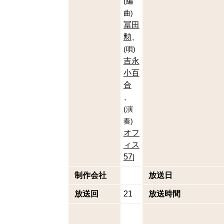
(
編
曲
)
冨田
勲
(
唄
)
吉永
小百
合
(
演
奏
)
オフ
ィス
57
]
制作会社
放送日
放送回
21
放送時間