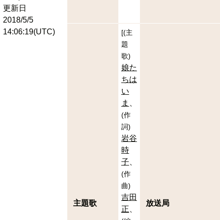
更新日
2018/5/5
14:06:19(UTC)
[
(
主
題
歌
)
娘た
ちは
い
ま
(
作
詞
)
岩谷
時
子
(
作
曲
)
吉田
主題歌
放送局
正