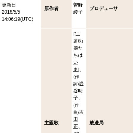
更新日
曽野
原作者
プロデューサ
2018/5/5
綾子
14:06:19(UTC)
[
(
主
題歌
)
娘た
ちは
い
ま
]
(
作
岩
詞
)
谷時
子
(
作
吉
曲
)
田
主題歌
放送局
正