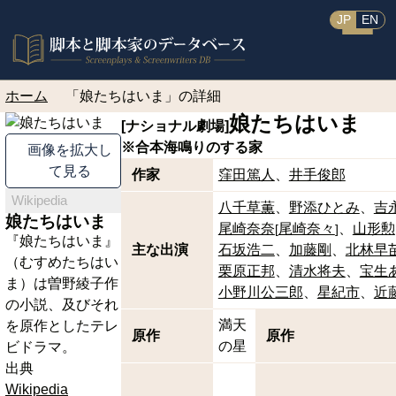
JP
EN
ホーム
「娘たちはいま」の詳細
娘たちはいま
[ナショナル劇場]
※合本
海鳴りのする家
画像を拡大し
て見る
作家
窪田篤人
井手俊郎
Wikipedia
八千草薫
野添ひとみ
吉
娘たちはいま
尾崎奈奈
尾崎奈々
山形勲
[
]
『娘たちはいま』
主な出演
石坂浩二
加藤剛
北林早
（むすめたちはい
栗原正邦
清水将夫
宝生
ま）は曽野綾子作
小野川公三郎
星紀市
近
の小説、及びそれ
満天
を原作としたテレ
原作
原作
の星
ビドラマ。
出典
Wikipedia