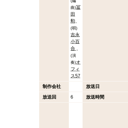
(
編
冨
曲
)
田
勲
(
唄
)
吉永
小百
合
(
演
オ
奏
)
フィ
ス57
制作会社
放送日
放送回
6
放送時間