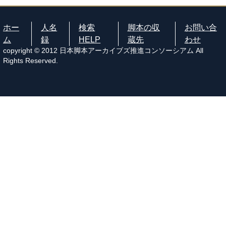
ホー
人名
検索
脚本の収
お問い合
ム
録
HELP
蔵先
わせ
copyright © 2012 日本脚本アーカイブズ推進コンソーシアム All
Rights Reserved.