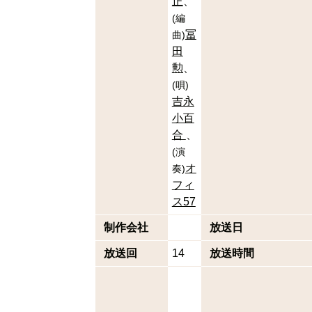
正
(
編
冨
曲
)
田
勲
(
唄
)
吉永
小百
合
(
演
オ
奏
)
フィ
ス57
制作会社
放送日
放送回
14
放送時間