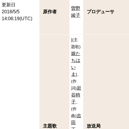
更新日
曽野
2018/5/5
原作者
プロデューサ
綾子
14:06:19(UTC)
[
(
主
題歌
)
娘た
ちは
い
ま
]
(
作
岩
詞
)
谷時
子
(
作
吉
曲
)
田
主題歌
放送局