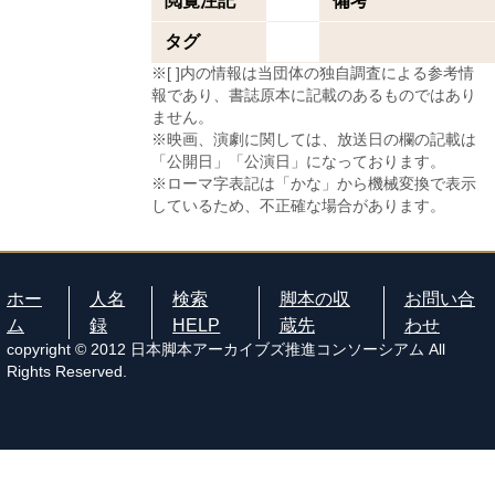
閲覧注記
備考
タグ
※[ ]内の情報は当団体の独自調査による参考情
報であり、書誌原本に記載のあるものではあり
ません。
※映画、演劇に関しては、放送日の欄の記載は
「公開日」「公演日」になっております。
※ローマ字表記は「かな」から機械変換で表示
しているため、不正確な場合があります。
ホー
人名
検索
脚本の収
お問い合
ム
録
HELP
蔵先
わせ
copyright © 2012 日本脚本アーカイブズ推進コンソーシアム All
Rights Reserved.