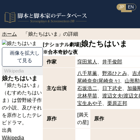
JP
EN
ホーム
「娘たちはいま」の詳細
娘たちはいま
[ナショナル劇場]
※合本
奇妙な夜
画像を拡大し
て見る
作家
窪田篤人
井手俊郎
Wikipedia
八千草薫
野添ひとみ
吉
娘たちはいま
尾崎奈奈
尾崎奈々
山形勲
[
]
『娘たちはいま』
主な出演
石坂浩二
日下武史
加藤
（むすめたちはい
北林早苗
渡辺文夫
渡辺文
[
ま）は曽野綾子作
宝生あや子
栗原正邦
の小説、及びそれ
[満天
を原作としたテレ
原作
原作
の星]
ビドラマ。
出典
Wikipedia