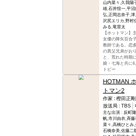
山内菜々,久我陽子
雄,石井愃一,平沼
弘,正岡志奈子,津
沢尻エリカ,野村
みる,竜雷太
【ホットマン】
女優の降矢百合
教師である。恋
の異父兄弟がお
と、荒れた時期
娘・七海と共に
トピー
HOTMAN 
トマン2
作家 :
樫田正剛
放送局 :
TBS
主な出演 :
反町隆
帆,市川由衣,斉藤
菜々,高橋ひとみ,
石橋奈美,佐藤二