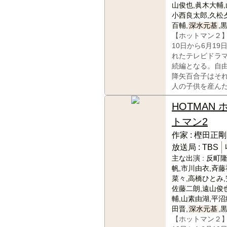
山俊也,眞木大輔,
小西良太郎,久松
百輔,
深水元基
,
【ホットマン２】
10日から6月19
れたテレビドラ
続編となる。自
降矢百合子はそ
人の子供を産ん
HOTMAN 
トマン2
作家 :
樫田正剛
放送局 :
TBS
主な出演 :
反町隆
帆,市川由衣,斉藤
菜々,高橋ひとみ,
佐藤二朗,遠山俊
輔,山素由湖,平沼
田晋,
深水元基
,
【ホットマン２】