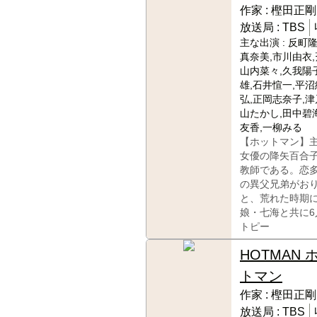
作家 :
樫田正剛
放送局 :
TBS
主な出演 :
反町隆
真奈美,市川由衣,
山内菜々,久我陽子
雄,石井愃一,平沼
弘,正岡志奈子,津
山たかし,田中碧
友香,一柳みる
【ホットマン】
女優の降矢百合
教師である。恋
の異父兄弟がお
と、荒れた時期
娘・七海と共に
トピー
HOTMAN 
トマン
作家 :
樫田正剛
放送局 :
TBS