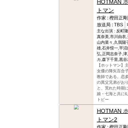
HOTMAN 
トマン
作家 :
樫田正剛
放送局 :
TBS
主な出演 :
反町隆
真奈美,市川由衣,
山内菜々,久我陽子
雄,石井愃一,平沼
弘,正岡志奈子,
カ,森下千里,黒
【ホットマン】
女優の降矢百合
教師である。恋
の異父兄弟がお
と、荒れた時期
娘・七海と共に
トピー
HOTMAN 
トマン2
作家 :
樫田正剛