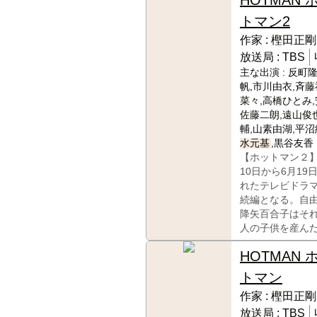
トマン2
作家 :
樫田正剛
放送局 :
TBS
主な出演 :
反町隆
帆,市川由衣,斉藤
菜々,高橋ひとみ,
佐藤二朗,遠山俊
輔,山素由湖,平沼
水元基
,黒谷友香
【ホットマン２】
10日から6月19
れたテレビドラ
続編となる。自
降矢百合子はそ
人の子供を産ん
HOTMAN 
トマン
作家 :
樫田正剛
放送局 :
TBS