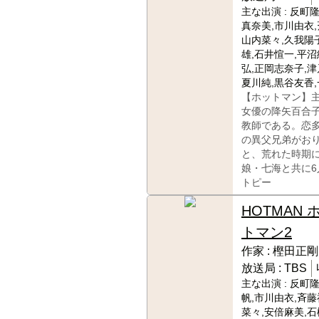
主な出演 :
反町隆
真奈美,市川由衣,
山内菜々,久我陽子
雄,石井愃一,平沼
弘,正岡志奈子,津
夏川純,黒谷友香
【ホットマン】
女優の降矢百合
教師である。恋
の異父兄弟がお
と、荒れた時期
娘・七海と共に
トピー
HOTMAN 
トマン2
作家 :
樫田正剛
放送局 :
TBS
主な出演 :
反町隆
帆,市川由衣,斉藤
菜々,安倍麻美,石