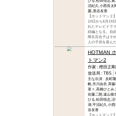
ひる,松田悟志,眞
沼紀久,小西良太郎
基
,黒谷友香
【ホットマン２】
10日から6月19
れたテレビドラ
続編となる。自
降矢百合子はそ
人の子供を産ん
HOTMAN 
トマン2
作家 :
樫田正剛
放送局 :
TBS
主な出演 :
反町隆
帆,市川由衣,斉藤
菜々,高橋ひとみ,
佐藤二朗,遠山俊
ひる,松田悟志,涼
湖,平沼紀久,小西
谷友香
【ホットマン２】