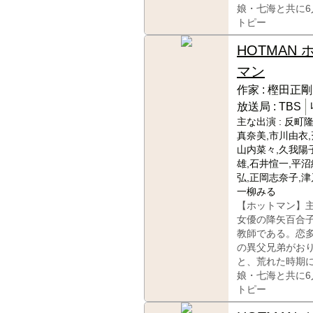
娘・七海と共に
トピー
HOTMAN 
マン
作家 :
樫田正剛
放送局 :
TBS
主な出演 :
反町隆
真奈美,市川由衣,
山内菜々,久我陽子
雄,石井愃一,平沼
弘,正岡志奈子,津
一柳みる
【ホットマン】
女優の降矢百合
教師である。恋
の異父兄弟がお
と、荒れた時期
娘・七海と共に
トピー