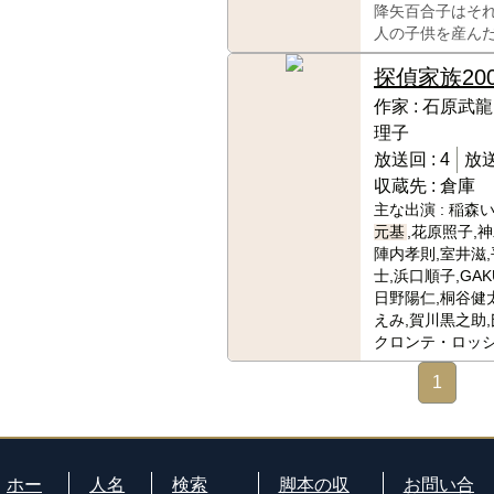
降矢百合子はそ
人の子供を産ん
探偵家族
20
作家 :
石原武龍
理子
放送回 :
4
放送
収蔵先 :
倉庫
主な出演 :
稲森い
元基
,花原照子,
陣内孝則,室井滋
士,浜口順子,GAK
日野陽仁,桐谷健
えみ,賀川黒之助,
クロンテ・ロッ
1
ホー
人名
検索
脚本の収
お問い合