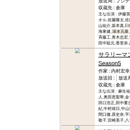
放送局 :
フジテ
収蔵先 :
倉庫
主な出演 :
伊藤英
オル,佐藤隆太,佐
山祐介,坂本真,臼
海東健,
深水元基
斉藤工,青木忠宏,
田中聡元,香里奈
サラリーマ
Season5
作家 :
内村宏幸
放送回 :
放送局
収蔵先 :
倉庫
主な出演 :
麻生祐
人,奥田恵梨華,金
田口浩正,田中要
紀,中村靖日,中山
間口徹,原史奈,平
敬子,宮崎美子,