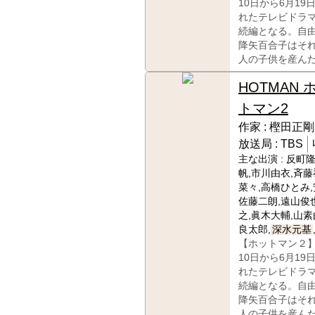
10日から6月19
れたテレビドラ
続編となる。自
降矢百合子はそ
人の子供を産ん
HOTMAN 
トマン2
作家 :
樫田正剛
放送局 :
TBS
主な出演 :
反町隆
帆,市川由衣,斉藤
菜々,高橋ひとみ,
佐藤二朗,遠山俊
之,眞木大輔,山素
良太郎,
深水元基
【ホットマン２】
10日から6月19
れたテレビドラ
続編となる。自
降矢百合子はそ
人の子供を産ん