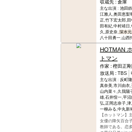
収蔵先 :
倉庫
主な出演 :
池田鉄
江雅人,奥田恵梨
正,竹下宏太郎,田
田有紀,中村靖日
久,原史奈,
深水元
八十田勇一,山西
HOTMAN 
トマン
作家 :
樫田正剛
放送局 :
TBS
主な出演 :
反町隆
真奈美,市川由衣,
山内菜々,久我陽子
雄,石井愃一,平沼
弘,正岡志奈子,津
一柳みる,中丸新
【ホットマン】
女優の降矢百合
教師である。恋