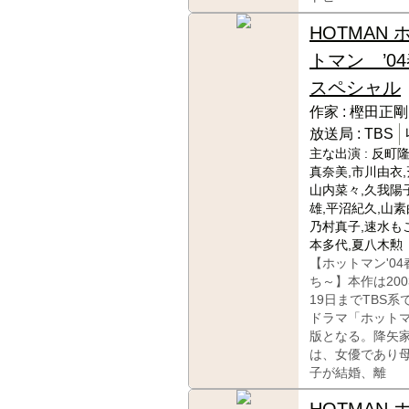
HOTMAN 
トマン ’0
スペシャル
作家 :
樫田正剛
放送局 :
TBS
主な出演 :
反町隆
真奈美,市川由衣,
山内菜々,久我陽子
雄,平沼紀久,山素
乃村真子,速水も
本多代,夏八木勲
【ホットマン'0
ち～】本作は200
19日までTBS
ドラマ「ホット
版となる。降矢
は、女優であり
子が結婚、離
HOTMAN 