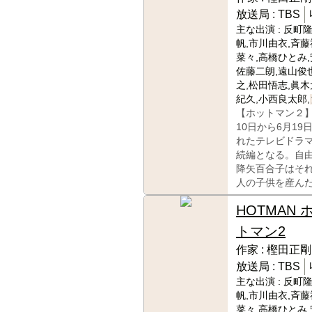
放送局 :
TBS
主な出演 :
反町隆
帆,市川由衣,斉藤
菜々,高橋ひとみ,
佐藤二朗,遠山俊
之,松田悟志,眞木
紀久,小西良太郎,
【ホットマン２】
10日から6月19
れたテレビドラ
続編となる。自
降矢百合子はそ
人の子供を産ん
HOTMAN 
トマン2
作家 :
樫田正剛
放送局 :
TBS
主な出演 :
反町隆
帆,市川由衣,斉藤
菜々,高橋ひとみ,