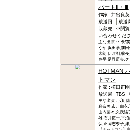
パートⅡ・Ⅲ
作家 :
井出良英
放送回 :
放送局
収蔵先 :
※閲覧
い合わせくだ
主な出演 :
中野英
うか,浜田学,前田
太朗,伊吹剛,翁長
良平,足昇辰夫,ク
HOTMAN 
トマン
作家 :
樫田正剛
放送局 :
TBS
主な出演 :
反町隆
真奈美,市川由衣,
山内菜々,久我陽子
雄,石井愃一,平沼
弘,正岡志奈子,
【ホットマン】