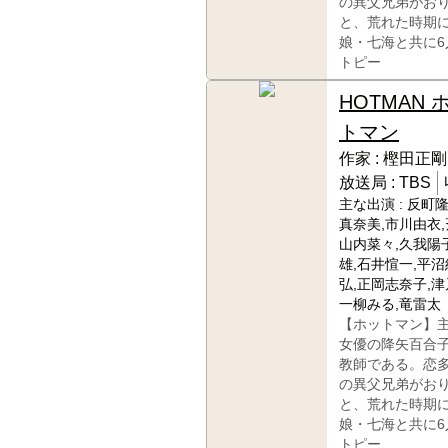
の異父兄弟がお
と、荒れた時期
娘・七海と共に
トピー
HOTMAN 
トマン
作家 :
樫田正剛
放送局 :
TBS
主な出演 :
反町隆
真奈美,市川由衣,
山内菜々,久我陽子
雄,石井愃一,平沼
弘,正岡志奈子,津
一柳みる,竜雷太
【ホットマン】
女優の降矢百合
教師である。恋
の異父兄弟がお
と、荒れた時期
娘・七海と共に
トピー