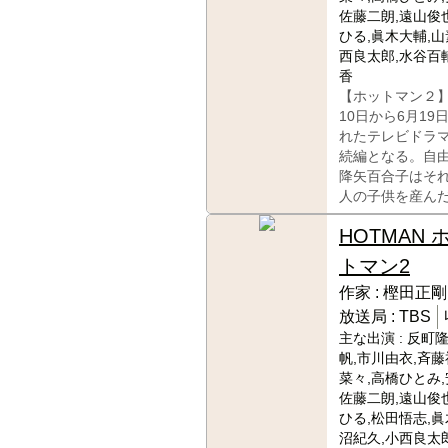
佐藤二朗,遠山俊
ひる,眞木大輔,山
西良太郎,水谷百輔
香
【ホットマン２】
10日から6月19
れたテレビドラ
続編となる。自
降矢百合子はそ
人の子供を産ん
HOTMAN 
トマン2
作家 :
樫田正剛
放送局 :
TBS
主な出演 :
反町隆
帆,市川由衣,斉藤
菜々,高橋ひとみ,
佐藤二朗,遠山俊
ひる,松田悟志,眞
沼紀久,小西良太郎