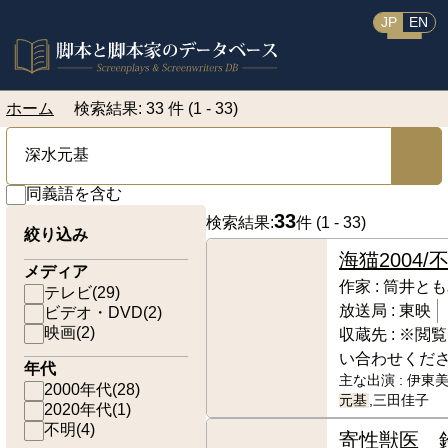
JP
EN
ホーム
検索結果: 33 件 (1 - 33)
同義語を含む
33
検索結果:
件 (
1 - 33
)
絞り込み
海猫
2004/
メディア
作家 :
筒井とも
テレビ
(
29
)
放送局 :
東映
ビデオ・DVD
(
2
)
映画
(
2
)
収蔵先 :
※閲覧
い合わせくだ
年代
主な出演 :
伊東美
2000年代
(
28
)
元基
,三田佳子
2020年代
(
1
)
不明
(
4
)
寄性獣医