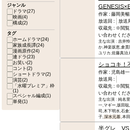
ジャンル
GENESIS×
ドラマ
(
27
)
作家 :
藤岡美暢
映画
(
4
)
放送回 :
放送局
構成
(
2
)
収蔵先 :
※閲覧
タグ
い合わせくだ
ホームドラマ
(
24
)
主な出演 :
吉井怜
家族成長譚
(
24
)
か,神楽坂恵,倉貫
漫画原作
(
24
)
ユリカ,佐藤真治
連ドラ
(
23
)
お笑い
(
2
)
ショコキ！
コント
(
2
)
作家 :
児島雄一
ショートドラマ
(
2
)
放送局 :
演芸
(
2
)
「水曜プレミア」枠
収蔵先 :
※閲覧
(
1
)
い合わせくだ
スペシャル編成
(
1
)
主な出演 :
純名里
単発
(
1
)
一,マギー,坂田聡
司,木下明水,石倉
子,
深水元基
,本
半グレ V