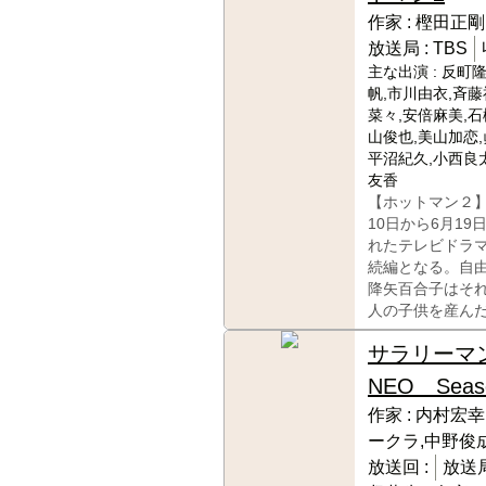
作家 :
樫田正剛
放送局 :
TBS
主な出演 :
反町隆
帆,市川由衣,斉藤
菜々,安倍麻美,石
山俊也,美山加恋,
平沼紀久,小西良
友香
【ホットマン２】
10日から6月19
れたテレビドラ
続編となる。自
降矢百合子はそ
人の子供を産ん
サラリーマ
NEO Seas
作家 :
内村宏幸
ークラ,中野俊
放送回 :
放送局