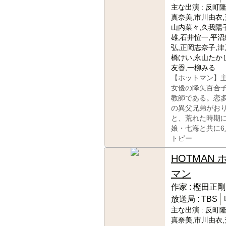
主な出演 :
反町隆
真奈美,市川由衣,
山内菜々,久我陽子
雄,石井愃一,平沼
弘,正岡志奈子,津
橋けい,永山たか
友香,一柳みる
【ホットマン】
女優の降矢百合
教師である。恋
の異父兄弟がお
と、荒れた時期
娘・七海と共に
トピー
HOTMAN 
マン
作家 :
樫田正剛
放送局 :
TBS
主な出演 :
反町隆
真奈美,市川由衣,