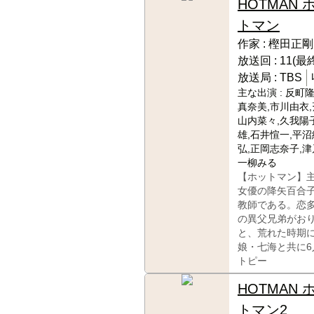
HOTMAN 
トマン
作家 :
樫田正剛
放送回 :
11(最
放送局 :
TBS
主な出演 :
反町隆
真奈美,市川由衣,
山内菜々,久我陽子
雄,石井愃一,平沼
弘,正岡志奈子,津
一柳みる
【ホットマン】
女優の降矢百合
教師である。恋
の異父兄弟がお
と、荒れた時期
娘・七海と共に
トピー
HOTMAN 
トマン2