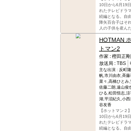
10日から6月19
れたテレビドラ
続編となる。自
降矢百合子はそ
人の子供を産ん
HOTMAN 
トマン2
作家 :
樫田正剛
放送局 :
TBS
主な出演 :
反町隆
帆,市川由衣,斉藤
菜々,高橋ひとみ,
佐藤二朗,遠山俊
ひる,松田悟志,涼
湖,平沼紀久,小西
谷友香
【ホットマン２】
10日から6月19
れたテレビドラ
続編となる。自