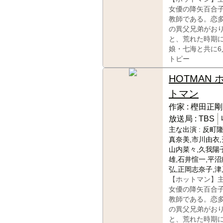
女優の降矢百合
教師である。恋
の異父兄弟がお
と、荒れた時期
娘・七海と共に
トピー
HOTMAN 
トマン
作家 :
樫田正剛
放送局 :
TBS
主な出演 :
反町隆
真奈美,市川由衣,
山内菜々,久我陽子
雄,石井愃一,平沼
弘,正岡志奈子,
【ホットマン】
女優の降矢百合
教師である。恋
の異父兄弟がお
と、荒れた時期