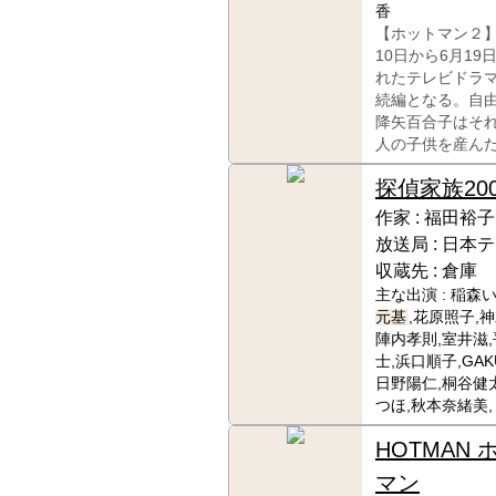
香
【ホットマン２】
10日から6月19
れたテレビドラ
続編となる。自
降矢百合子はそ
人の子供を産ん
探偵家族
20
作家 :
福田裕子
放送局 :
日本テ
収蔵先 :
倉庫
主な出演 :
稲森い
元基
,花原照子,
陣内孝則,室井滋
士,浜口順子,GAK
日野陽仁,桐谷健
つほ,秋本奈緒美
HOTMAN 
マン