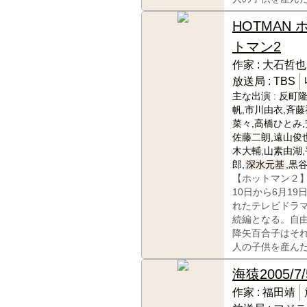
HOTMAN 
トマン2
作家 :
大石哲也
放送局 :
TBS
主な出演 :
反町隆
帆,市川由衣,斉藤
菜々,高橋ひとみ,
佐藤二朗,遠山俊也
木大輔,山素由湖
郎,
深水元基
,黒
【ホットマン２】
10日から6月19
れたテレビドラ
続編となる。自
降矢百合子はそ
人の子供を産ん
海猿
2005/7/
作家 :
福田靖