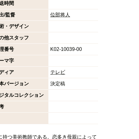
送時間
出/監督
位部将人
術・デザイン
の他スタッフ
理番号
K02-10039-00
ーマ字
ディア
テレビ
本バージョン
決定稿
ジタルコレクション
考
に持つ美術教師である。恋多き母親によって