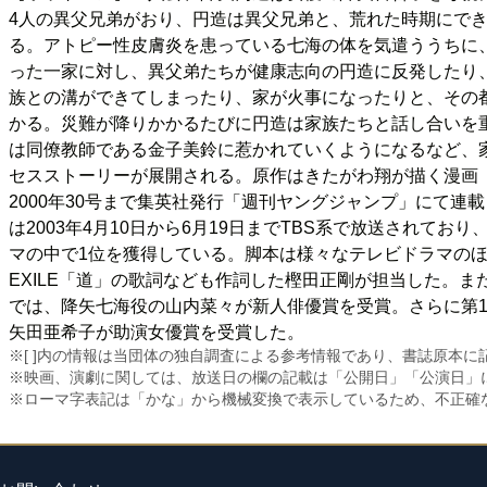
4人の異父兄弟がおり、円造は異父兄弟と、荒れた時期にでき
る。アトピー性皮膚炎を患っている七海の体を気遣ううちに
った一家に対し、異父弟たちが健康志向の円造に反発したり
族との溝ができてしまったり、家が火事になったりと、その
かる。災難が降りかかるたびに円造は家族たちと話し合いを
は同僚教師である金子美鈴に惹かれていくようになるなど、
セスストーリーが展開される。原作はきたがわ翔が描く漫画「ホ
2000年30号まで集英社発行「週刊ヤングジャンプ」にて連
は2003年4月10日から6月19日までTBS系で放送されて
マの中で1位を獲得している。脚本は様々なテレビドラマの
EXILE「道」の歌詞なども作詞した樫田正剛が担当した。ま
では、降矢七海役の山内菜々が新人俳優賞を受賞。さらに第13
矢田亜希子が助演女優賞を受賞した。
※[ ]内の情報は当団体の独自調査による参考情報であり、書誌原本
※映画、演劇に関しては、放送日の欄の記載は「公開日」「公演日」
※ローマ字表記は「かな」から機械変換で表示しているため、不正確