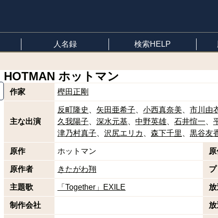
人名録
検索HELP
HOTMAN ホットマン
作家
樫田正剛
反町隆史
矢田亜希子
小西真奈美
市川由
主な出演
久我陽子
深水元基
中野英雄
石井愃一
津乃村真子
沢尻エリカ
森下千里
黒谷友
原作
ホットマン
原
原作者
きたがわ翔
プ
主題歌
「Together」EXILE
放
制作会社
放