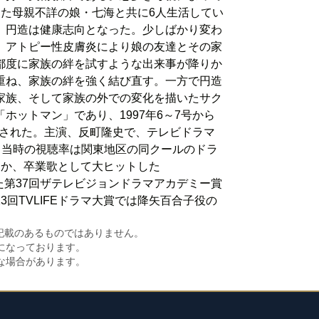
た母親不詳の娘・七海と共に6人生活してい
、円造は健康志向となった。少しばかり変わ
、アトピー性皮膚炎により娘の友達とその家
都度に家族の絆を試すような出来事が降りか
重ね、家族の絆を強く結び直す。一方で円造
家族、そして家族の外での変化を描いたサク
ットマン」であり、1997年6～7号から
載された。主演、反町隆史で、テレビドラマ
おり、当時の視聴率は関東地区の同クールのドラ
ほか、卒業歌として大ヒットした
た第37回ザテレビジョンドラマアカデミー賞
回TVLIFEドラマ大賞では降矢百合子役の
に記載のあるものではありません。
になっております。
な場合があります。