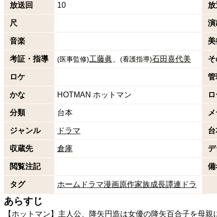
放送回
10
放
尺
演
音楽
美
考証・指導
工藤眞
石田喜代美
そ
(
医事監修
)
(
看護指導
)
ロケ
管
かな
HOTMAN ホットマン
ロ
分類
台本
メ
ジャンル
ドラマ
台
収蔵先
倉庫
デ
閲覧注記
備
タグ
ホームドラマ
漫画原作
家族成長譚
連ドラ
あらすじ
【ホットマン】主人公、降矢円造は女優の降矢百合子を母親