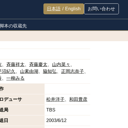
日本語
/
English
お問い合わせ
脚本の収蔵先
衣
斉藤祥太
斉藤慶太
山内菜々
平沼紀久
山素由湖
脇知弘
正岡志奈子
香
一柳みる
作
ロデューサ
松井洋子
和田豊彦
送局
TBS
送日
2003/6/12