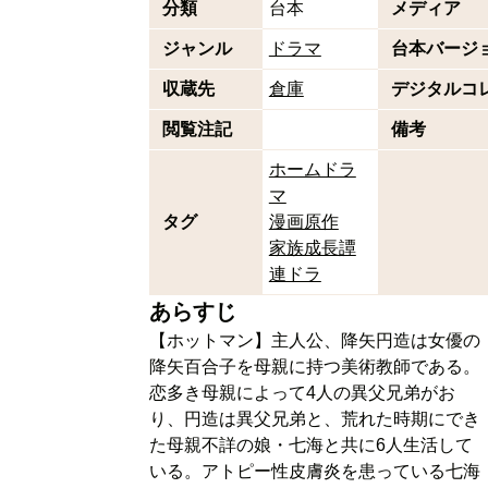
分類
台本
メディア
ジャンル
ドラマ
台本バージ
収蔵先
倉庫
デジタルコ
閲覧注記
備考
ホームドラ
マ
タグ
漫画原作
家族成長譚
連ドラ
あらすじ
【ホットマン】主人公、降矢円造は女優の
降矢百合子を母親に持つ美術教師である。
恋多き母親によって4人の異父兄弟がお
り、円造は異父兄弟と、荒れた時期にでき
た母親不詳の娘・七海と共に6人生活して
いる。アトピー性皮膚炎を患っている七海