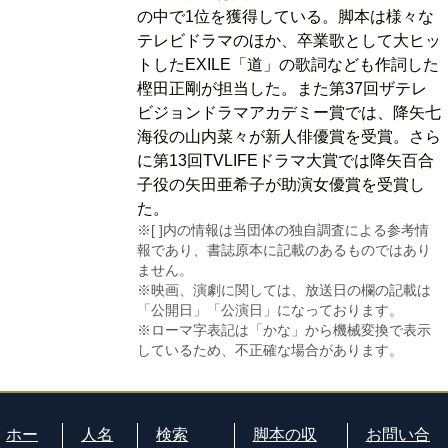
の中で1位を獲得している。脚本は様々な
テレビドラマのほか、卒業歌として大ヒッ
トしたEXILE「道」の歌詞なども作詞した
樫田正剛が担当した。また第37回ザテレ
ビジョンドラマアカデミー賞では、降矢七
海役の山内菜々が新人俳優賞を受賞。さら
に第13回TVLIFEドラマ大賞では降矢百合
子役の矢田亜希子が助演女優賞を受賞し
た。
※[ ]内の情報は当団体の独自調査による参考情
報であり、書誌原本に記載のあるものではあり
ません。
※映画、演劇に関しては、放送日の欄の記載は
「公開日」「公演日」になっております。
※ローマ字表記は「かな」から機械変換で表示
しているため、不正確な場合があります。
ホー
人名
検索
脚本の収
お問い合