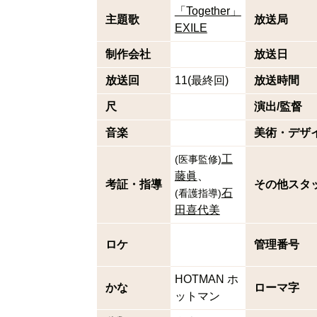
「Together」
主題歌
放送局
EXILE
制作会社
放送日
放送回
11(最終回)
放送時間
尺
演出/監督
音楽
美術・デザ
工
(
医事監修
)
藤眞
考証・指導
その他スタ
石
(
看護指導
)
田喜代美
ロケ
管理番号
HOTMAN ホ
かな
ローマ字
ットマン