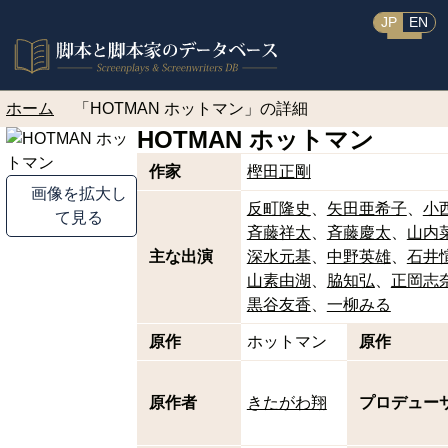
JP
EN
ホーム
「HOTMAN ホットマン」の詳細
HOTMAN ホットマン
作家
樫田正剛
画像を拡大し
反町隆史
矢田亜希子
小
て見る
斉藤祥太
斉藤慶太
山内
主な出演
深水元基
中野英雄
石井
山素由湖
脇知弘
正岡志
黒谷友香
一柳みる
原作
ホットマン
原作
原作者
きたがわ翔
プロデュー