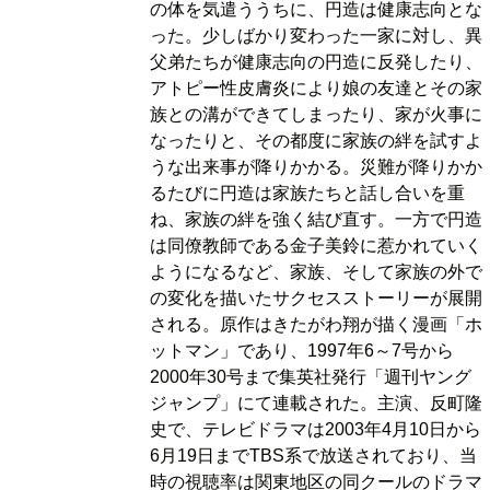
の体を気遣ううちに、円造は健康志向とな
った。少しばかり変わった一家に対し、異
父弟たちが健康志向の円造に反発したり、
アトピー性皮膚炎により娘の友達とその家
族との溝ができてしまったり、家が火事に
なったりと、その都度に家族の絆を試すよ
うな出来事が降りかかる。災難が降りかか
るたびに円造は家族たちと話し合いを重
ね、家族の絆を強く結び直す。一方で円造
は同僚教師である金子美鈴に惹かれていく
ようになるなど、家族、そして家族の外で
の変化を描いたサクセスストーリーが展開
される。原作はきたがわ翔が描く漫画「ホ
ットマン」であり、1997年6～7号から
2000年30号まで集英社発行「週刊ヤング
ジャンプ」にて連載された。主演、反町隆
史で、テレビドラマは2003年4月10日から
6月19日までTBS系で放送されており、当
時の視聴率は関東地区の同クールのドラマ