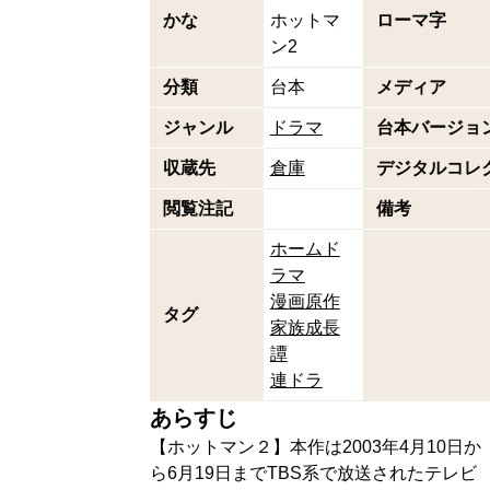
かな
ホットマ
ローマ字
ン2
分類
台本
メディア
ジャンル
ドラマ
台本バージョ
収蔵先
倉庫
デジタルコレ
閲覧注記
備考
ホームド
ラマ
漫画原作
タグ
家族成長
譚
連ドラ
あらすじ
【ホットマン２】本作は2003年4月10日か
ら6月19日までTBS系で放送されたテレビ