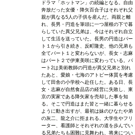
ドラマ「ホットマン」の続編となる。自由
奔放だった女優・降矢百合子はそれぞれ父
親が異なる5人の子供を産んだ。両親と離
れ、長男・円造を筆頭に一つ屋根の下で暮
らしていた異父兄弟は、今はそれぞれ自立
して生活を送っていた。長男の円造はパー
ト１から引き続き、反町隆史、他の兄弟も
全てパート１と変わらないが、長女・志麻
はパート２で伊東美咲に変わっている。パ
ート2は美術教師の円造が異父兄弟と別れ
たあと、愛娘・七海のアトピー体質を考慮
して田舎の小学校へ赴任した。ある日、長
女・志麻が自然食品店の経営に失敗し、東
京の実家である降矢家を売却した事を知
る。そこで円造はまた皆と一緒に暮らせる
ように動き出すが、最初は妹のひなたや弟
の灰二、龍之介に拒まれる。大学生やフリ
ーター、看護師とそれぞれの道を歩んでい
る兄弟たちも困難に見舞われ、将来につい