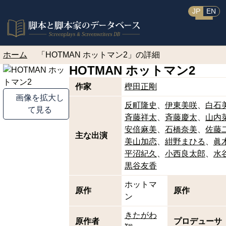
JP
EN
ホーム
「HOTMAN ホットマン2」の詳細
HOTMAN ホットマン2
作家
樫田正剛
画像を拡大し
反町隆史
伊東美咲
白石
て見る
斉藤祥太
斉藤慶太
山内
安倍麻美
石橋奈美
佐藤
主な出演
美山加恋
紺野まひる
眞
平沼紀久
小西良太郎
水
黒谷友香
ホットマ
原作
原作
ン
きたがわ
原作者
プロデューサ