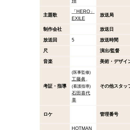
翔
「HERO」
主題歌
放送局
EXILE
制作会社
放送日
放送回
5
放送時間
尺
演出/監督
音楽
美術・デザイ
(
医事監修
)
工藤眞
考証・指導
その他スタッ
(
看護指導
)
石田喜代
美
ロケ
管理番号
HOTMAN