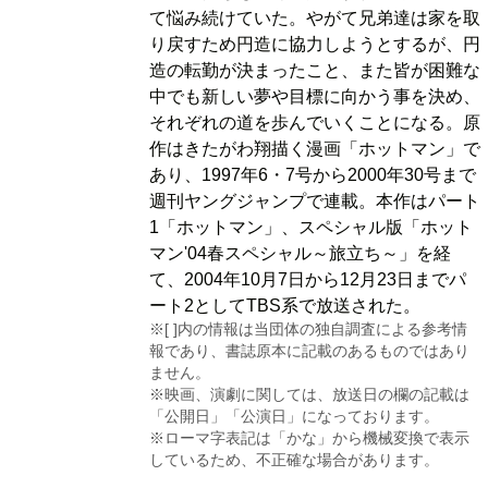
て悩み続けていた。やがて兄弟達は家を取
り戻すため円造に協力しようとするが、円
造の転勤が決まったこと、また皆が困難な
中でも新しい夢や目標に向かう事を決め、
それぞれの道を歩んでいくことになる。原
作はきたがわ翔描く漫画「ホットマン」で
あり、1997年6・7号から2000年30号まで
週刊ヤングジャンプで連載。本作はパート
1「ホットマン」、スペシャル版「ホット
マン'04春スペシャル～旅立ち～」を経
て、2004年10月7日から12月23日までパ
ート2としてTBS系で放送された。
※[ ]内の情報は当団体の独自調査による参考情
報であり、書誌原本に記載のあるものではあり
ません。
※映画、演劇に関しては、放送日の欄の記載は
「公開日」「公演日」になっております。
※ローマ字表記は「かな」から機械変換で表示
しているため、不正確な場合があります。