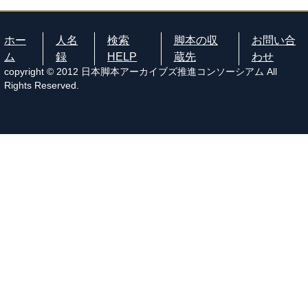
ホー
人名
検索
脚本の収
お問い合
ム
録
HELP
蔵先
わせ
copyright © 2012 日本脚本アーカイブズ推進コンソーシアム All
Rights Reserved.