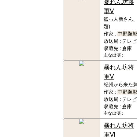
暴れん坊将
軍Ⅴ
盗っ人新さん、
題)
作家 :
中野顕
放送局 :
テレビ
収蔵先 :
倉庫
主な出演 :
暴れん坊将
軍Ⅴ
紀州から来た刺
作家 :
中野顕
放送局 :
テレビ
収蔵先 :
倉庫
主な出演 :
暴れん坊将
軍Ⅵ