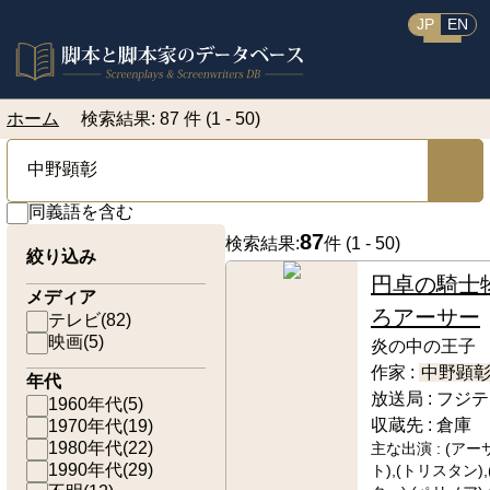
JP
EN
ホーム
検索結果: 87 件 (1 - 50)
同義語を含む
87
検索結果:
件 (
1 - 50
)
絞り込み
円卓の騎士
メディア
ろアーサー
テレビ
(
82
)
映画
(
5
)
炎の中の王子
作家 :
中野顕
年代
放送局 :
フジテ
1960年代
(
5
)
収蔵先 :
倉庫
1970年代
(
19
)
1980年代
(
22
)
主な出演 :
(アー
1990年代
(
29
)
ト),(トリスタン)