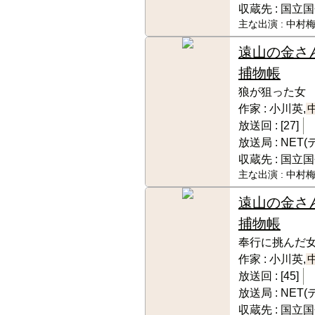
収蔵先 :
国立国
主な出演 :
中村梅
遠山の金さ
捕物帳
狼が狙った女
作家 :
小川英,
放送回 :
[27]
放送局 :
NET
収蔵先 :
国立国
主な出演 :
中村梅
遠山の金さ
捕物帳
奉行に挑んだ
作家 :
小川英,
放送回 :
[45]
放送局 :
NET
収蔵先 :
国立国