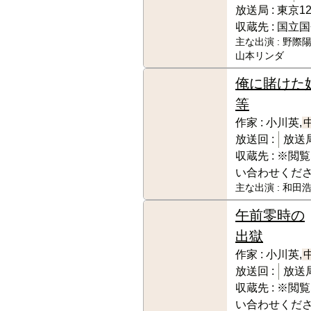
放送局 :
東京1
収蔵先 :
国立国
主な出演 :
野際陽
山本リンダ
俺に賭けた
等
作家 :
小川英,
放送回 :
放送局
収蔵先 :
※閲覧
い合わせくだ
主な出演 :
和田浩
午前零時の
出獄
作家 :
小川英,
放送回 :
放送局
収蔵先 :
※閲覧
い合わせくだ