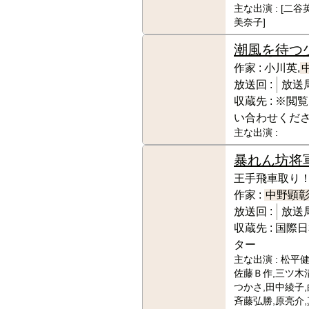
主な出演 :
[二谷
美奈子]
潮風を待つ
作家 :
小川英,
放送回 :
放送局
収蔵先 :
※閲覧
い合わせくだ
主な出演 :
暴れん坊将
王手飛車取り！
作家 :
中野顕
放送回 :
放送局
収蔵先 :
国際日
ター
主な出演 :
松平健
佐藤Ｂ作,三ツ木
つかさ,田中綾子,
斉藤弘勝,原亮介