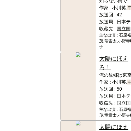
知らない街で
作家 :
小川英,
放送回 :
42
放送局 :
日本テ
収蔵先 :
国立国
主な出演 :
石原裕
茂,竜雷太,小野寺
子
太陽にほえ
ろ！
俺の故郷は東
作家 :
小川英,
放送回 :
50
放送局 :
日本テ
収蔵先 :
国立国
主な出演 :
石原裕
茂,竜雷太,小野寺
太陽にほえ