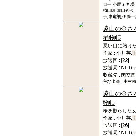
ロー,小鹿ミキ,美
植田峻,園田裕久
子,東竜朗,伊藤一
遠山の金さ
捕物帳
悪い目に賭け
作家 :
小川英,
放送回 :
[22]
放送局 :
NET
収蔵先 :
国立国
主な出演 :
中村梅
遠山の金さ
物帳
桜を散らした
作家 :
小川英,
放送回 :
[26]
放送局 :
NET