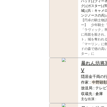
ハッド),(フィーネ
ク),(ガスター)
城),(兵：キャメ
ンジノースの兵),
【円卓の騎士物
ー】 少年騎士
「ラヴィック」
に両親を殺され
ト」城を奪われ
「マーリン」に
ドの森で徳の高
ター」に
暴れん坊将
Ⅴ
隠居金千両の行
作家 :
中野顕
放送局 :
テレビ
収蔵先 :
倉庫
主な出演 :