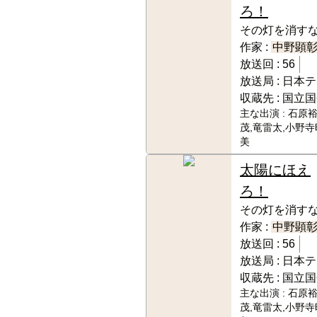
ろ！
その灯を消す
作家 :
中野顕
放送回 :
56
放送局 :
日本テ
収蔵先 :
国立国
主な出演 :
石原裕
茂,竜雷太,小野寺
美
太陽にほえ
ろ！
その灯を消す
作家 :
中野顕
放送回 :
56
放送局 :
日本テ
収蔵先 :
国立国
主な出演 :
石原裕
茂,竜雷太,小野寺