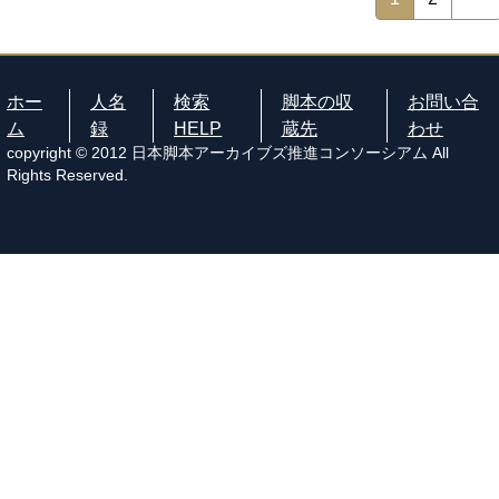
ホー
人名
検索
脚本の収
お問い合
ム
録
HELP
蔵先
わせ
copyright © 2012 日本脚本アーカイブズ推進コンソーシアム All
Rights Reserved.