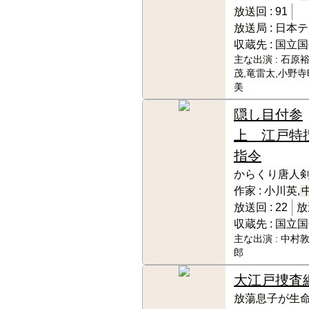
放送回 :
91
放送局 :
日本テ
収蔵先 :
国立国
主な出演 :
石原裕
茂,竜雷太,小野寺
美
隠し目付参
上 江戸特
指令
からくり唐人剣
作家 :
小川英,
放送回 :
22
放
収蔵先 :
国立国
主な出演 :
中村敦
郎
大江戸捜査
放蕩息子が生