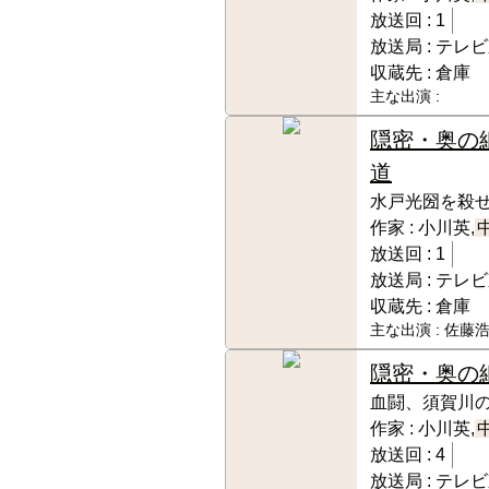
放送回 :
1
放送局 :
テレビ
収蔵先 :
倉庫
主な出演 :
隠密・奥の
道
水戸光圀を殺
作家 :
小川英,
放送回 :
1
放送局 :
テレビ
収蔵先 :
倉庫
主な出演 :
佐藤浩
隠密・奥の
血闘、須賀川の
作家 :
小川英,
放送回 :
4
放送局 :
テレビ