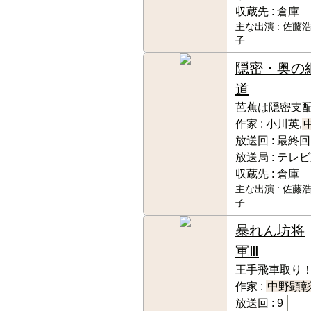
収蔵先 :
倉庫
主な出演 :
佐藤浩
子
隠密・奥の
道
芭蕉は隠密支配
作家 :
小川英,
放送回 :
最終回
放送局 :
テレビ
収蔵先 :
倉庫
主な出演 :
佐藤浩
子
暴れん坊将
軍Ⅲ
王手飛車取り！
作家 :
中野顕
放送回 :
9