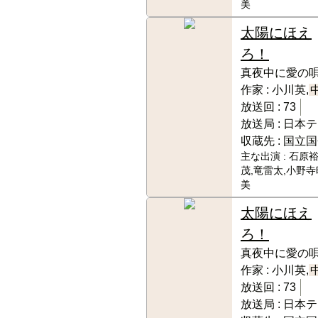
美
太陽にほえ
ろ！
真夜中に愛の
作家 :
小川英,
放送回 :
73
放送局 :
日本テ
収蔵先 :
国立国
主な出演 :
石原裕
茂,竜雷太,小野寺
美
太陽にほえ
ろ！
真夜中に愛の
作家 :
小川英,
放送回 :
73
放送局 :
日本テ