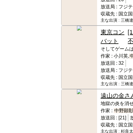
放送局 :
フジテ
収蔵先 :
国立国
主な出演 :
三橋達
東京コン
[
バット
不
そしてゲーム
作家 :
小川英,
放送回 :
32
放送局 :
フジテ
収蔵先 :
国立国
主な出演 :
三橋達
遠山の金さ
地獄の炎を消
作家 :
中野顕
放送回 :
[21]
収蔵先 :
国立国
主な出演 :
杉良太