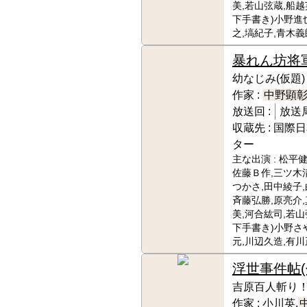
美,若山弦蔵,船越
下手書き)小野進
之,塙紀子,青木義
暴れん坊将
幼なじみ(仮題)
作家 :
中野顕
放送回 :
放送局
収蔵先 :
国際日
ター
主な出演 :
松平健
佐藤Ｂ作,三ツ木
つかさ,田中綾子,
斉藤弘勝,原亮介
美,河合紘司,若山
下手書き)小野さ
元,川辺久造,有川
浮世事件帖(
吉原百人斬り
作家 :
小川英,