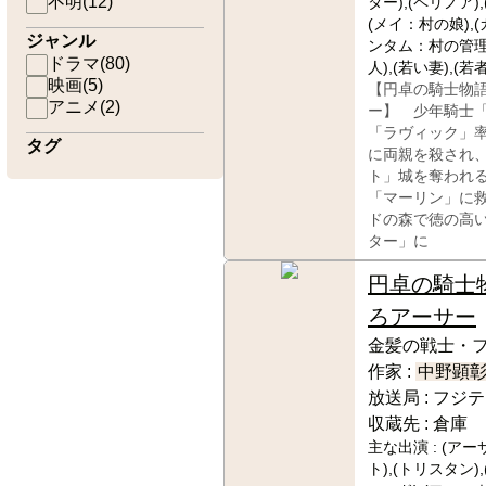
不明
(
12
)
ター),(ペリノア)
(メイ：村の娘),
ジャンル
ンタム：村の管理
ドラマ
(
80
)
人),(若い妻),(若
映画
(
5
)
【円卓の騎士物
アニメ
(
2
)
ー】 少年騎士
「ラヴィック」
タグ
に両親を殺され
ト」城を奪われ
「マーリン」に
ドの森で徳の高
ター」に
円卓の騎士
ろアーサー
金髪の戦士・
作家 :
中野顕
放送局 :
フジテ
収蔵先 :
倉庫
主な出演 :
(アー
ト),(トリスタン)