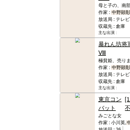
母と子の、南部
作家 :
中野顕
放送局 :
テレビ
収蔵先 :
倉庫
主な出演 :
暴れん坊将
Ⅷ
極貧姫、売りま
作家 :
中野顕
放送局 :
テレビ
収蔵先 :
倉庫
主な出演 :
東京コン
[
バット
不
みごとな女
作家 :
小川英,
放送回 :
26