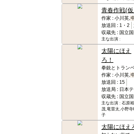
青春作戦(仮
作家 :
小川英,
放送回 :
1・2
収蔵先 :
国立国
主な出演 :
太陽にほえ
ろ！
拳銃とトラン
作家 :
小川英,
放送回 :
15
放送局 :
日本テ
収蔵先 :
国立国
主な出演 :
石原裕
茂,竜雷太,小野寺
子
太陽にほえ