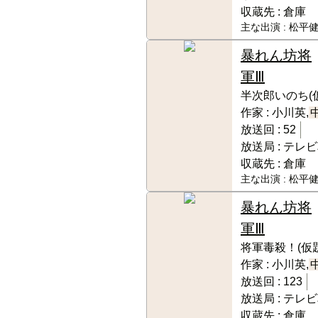
収蔵先 :
倉庫
主な出演 :
松平健
暴れん坊将
軍Ⅲ
半次郎いのち(
作家 :
小川英,
放送回 :
52
放送局 :
テレビ
収蔵先 :
倉庫
主な出演 :
松平健
暴れん坊将
軍Ⅲ
将軍毒殺！(仮題
作家 :
小川英,
放送回 :
123
放送局 :
テレビ
収蔵先 :
倉庫