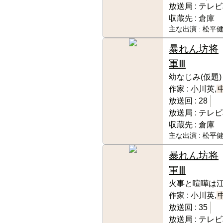
放送局 :
テレビ
収蔵先 :
倉庫
主な出演 :
松平健
暴れん坊将
軍Ⅲ
幼なじみ(仮題)
作家 :
小川英,
放送回 :
28
放送局 :
テレビ
収蔵先 :
倉庫
主な出演 :
松平健
暴れん坊将
軍Ⅲ
火事と喧嘩は
作家 :
小川英,
放送回 :
35
放送局 :
テレビ