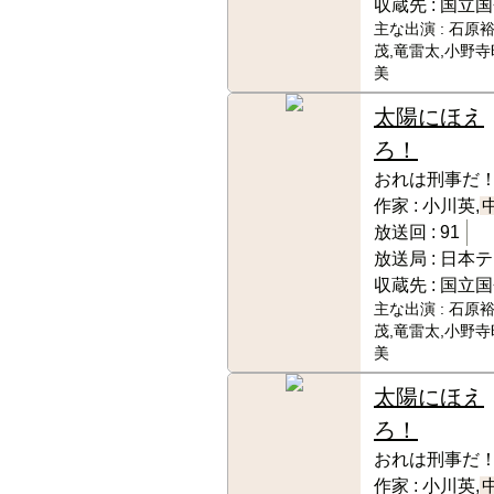
収蔵先 :
国立国
主な出演 :
石原裕
茂,竜雷太,小野寺
美
太陽にほえ
ろ！
おれは刑事だ
作家 :
小川英,
放送回 :
91
放送局 :
日本テ
収蔵先 :
国立国
主な出演 :
石原裕
茂,竜雷太,小野寺
美
太陽にほえ
ろ！
おれは刑事だ
作家 :
小川英,