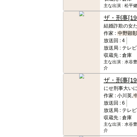
主な出演 :
松平健
ザ・刑事
[1
結婚詐欺の女
作家 :
中野顕
放送回 :
4
放送局 :
テレビ
収蔵先 :
倉庫
主な出演 :
水谷豊
介
ザ・刑事
[1
にせ刑事大い
作家 :
小川英,
放送回 :
6
放送局 :
テレビ
収蔵先 :
倉庫
主な出演 :
水谷豊
介