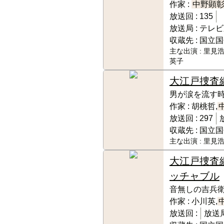
作家 :
中野顕
放送回 :
135
放送局 :
テレビ
収蔵先 :
国立国
主な出演 :
里見浩
英子
大江戸捜査
男が涙を流す
作家 :
胡桃哲,
放送回 :
297
収蔵先 :
国立国
主な出演 :
里見
大江戸捜査
ッチャブル
音無しの吉兵
作家 :
小川英,
放送回 :
放送局