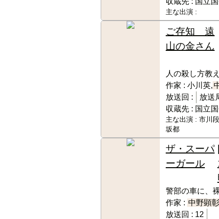
収蔵先 :
国立国
主な出演 :
ご存知 遠
山の金さん
人の殺し方教
作家 :
小川英,
放送回 :
放送局
収蔵先 :
国立国
主な出演 :
市川段
坂都
ザ・スーパ
ーガール
警部の車に、
作家 :
中野顕
放送回 :
12