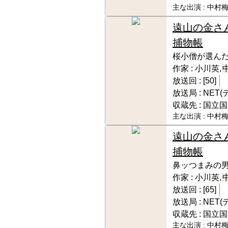
主な出演 :
中村梅
遠山の金さ
捕物帳
桜小僧が選ん
作家 :
小川英,
放送回 :
[50]
放送局 :
NET
収蔵先 :
国立国
主な出演 :
中村梅
遠山の金さ
捕物帳
鼻ッつまみの
作家 :
小川英,
放送回 :
[65]
放送局 :
NET
収蔵先 :
国立国
主な出演 :
中村梅