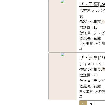
ザ・刑事
[1
六本木ララバ
女
作家 :
小川英,
放送回 :
13
放送局 :
テレビ
収蔵先 :
倉庫
主な出演 :
水谷豊
之
ザ・刑事
[1
ディスコ・ク
作家 :
小川英,
放送回 :
20
放送局 :
テレビ
収蔵先 :
倉庫
主な出演 :
水谷豊
之
1
2