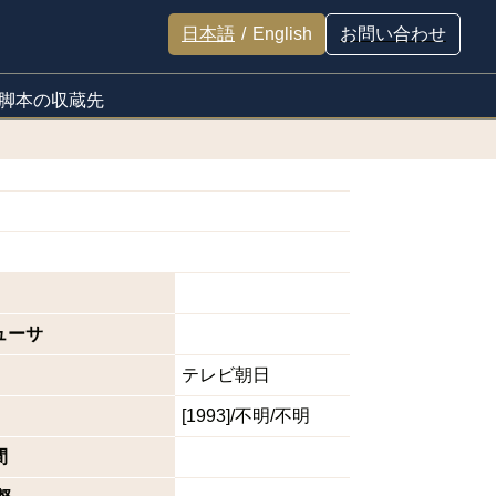
日本語
/
English
お問い合わせ
脚本の収蔵先
ューサ
テレビ朝日
[1993]/不明/不明
間