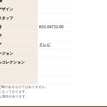
督
デザイン
スタッフ
号
K01-04722-00
字
ア
テレビ
ージョン
ルコレクション
に記載のあるものではありません。
になっております。
な場合があります。