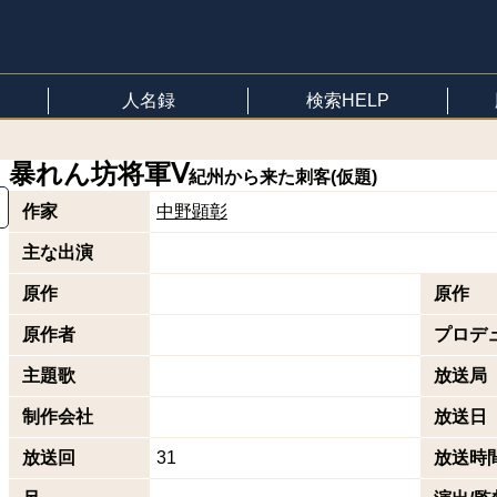
人名録
検索HELP
暴れん坊将軍Ⅴ
紀州から来た刺客(仮題)
作家
中野顕彰
主な出演
原作
原作
原作者
プロデ
主題歌
放送局
制作会社
放送日
放送回
31
放送時