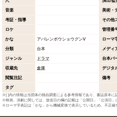
尺
演出/監
音楽
美術・
考証・指導
その他
ロケ
管理番
かな
アバレンボウショウグンⅤ
ローマ
分類
台本
メディ
ジャンル
ドラマ
台本バ
収蔵先
倉庫
デジタ
閲覧注記
備考
タグ
※[ ]内の情報は当団体の独自調査による参考情報であり、書誌原本
※映画、演劇に関しては、放送日の欄の記載は「公開日」「公演日」
※ローマ字表記は「かな」から機械変換で表示しているため、不正確