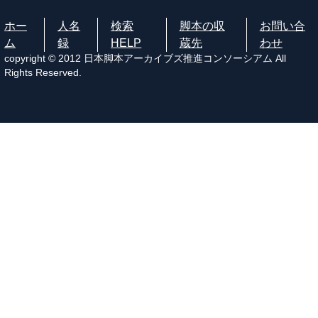
ホー
人名
検索
脚本の収
お問い合
ム
録
HELP
蔵先
わせ
copyright © 2012 日本脚本アーカイブズ推進コンソーシアム All
Rights Reserved.