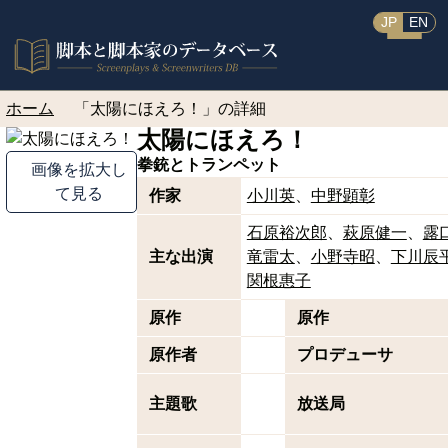
JP
EN
ホーム
「太陽にほえろ！」の詳細
太陽にほえろ！
拳銃とトランペット
画像を拡大し
て見る
作家
小川英
中野顕彰
石原裕次郎
萩原健一
露
主な出演
竜雷太
小野寺昭
下川辰
関根惠子
原作
原作
原作者
プロデューサ
主題歌
放送局