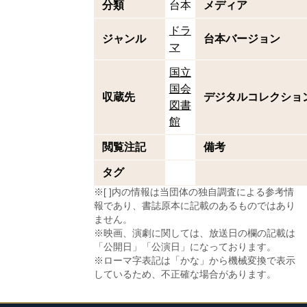
分類
台本
メディア
ドラ
ジャンル
台本バージョン
マ
国立
国会
収蔵先
デジタルコレクショ
図書
館
閲覧注記
備考
タグ
※[ ]内の情報は当団体の独自調査による参考情
報であり、書誌原本に記載のあるものではあり
ません。
※映画、演劇に関しては、放送日の欄の記載は
「公開日」「公演日」になっております。
※ローマ字表記は「かな」から機械変換で表示
しているため、不正確な場合があります。