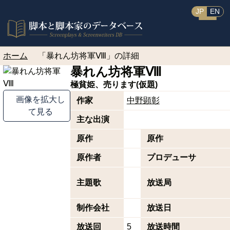
JP
EN
ホーム
「暴れん坊将軍Ⅷ」の詳細
暴れん坊将軍Ⅷ
極貧姫、売ります(仮題)
画像を拡大し
作家
中野顕彰
て見る
主な出演
原作
原作
原作者
プロデューサ
主題歌
放送局
制作会社
放送日
放送回
5
放送時間