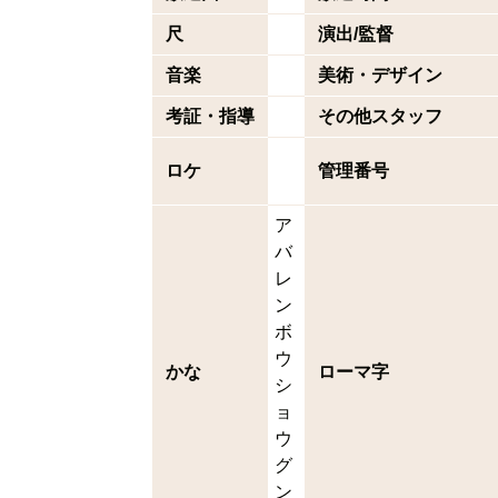
尺
演出/監督
音楽
美術・デザイン
考証・指導
その他スタッフ
ロケ
管理番号
ア
バ
レ
ン
ボ
ウ
かな
ローマ字
シ
ョ
ウ
グ
ン