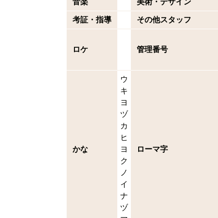
音楽
美術・デザイン
考証・指導
その他スタッフ
ロケ
管理番号
ウ
キ
ヨ
ヅ
カ
ヒ
かな
ヨ
ローマ字
ク
ノ
イ
ナ
ヅ