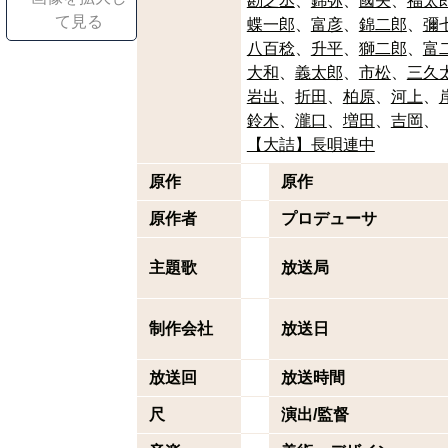
勘之丞
錦弥
國矢
福太
て見る
蝶一郎
富彦
錦二郎
彌
八百稔
升平
獅二郎
富
大和
義太郎
市松
三久
岩出
折田
柏原
河上
鈴木
瀧口
増田
吉岡
【大詰】長唄連中
原作
原作
原作者
プロデューサ
主題歌
放送局
制作会社
放送日
放送回
放送時間
尺
演出/監督