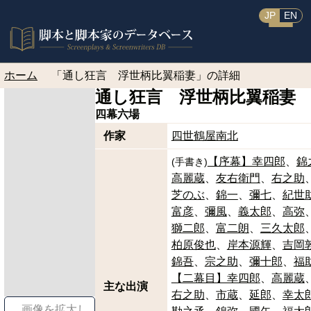
JP
EN
ホーム
「通し狂言 浮世柄比翼稲妻」の詳細
通し狂言 浮世柄比翼稲妻
四幕六場
作家
四世鶴屋南北
【序幕】幸四郎
錦
(
手書き
)
高麗蔵
友右衛門
右之助
芝のぶ
錦一
彌七
紀世
富彦
彌風
義太郎
高弥
獅二郎
富二朗
三久太郎
柏原俊也
岸本源輝
吉岡
錦吾
宗之助
彌十郎
福
【二幕目】幸四郎
高麗蔵
主な出演
右之助
市蔵
延郎
幸太
画像を拡大し