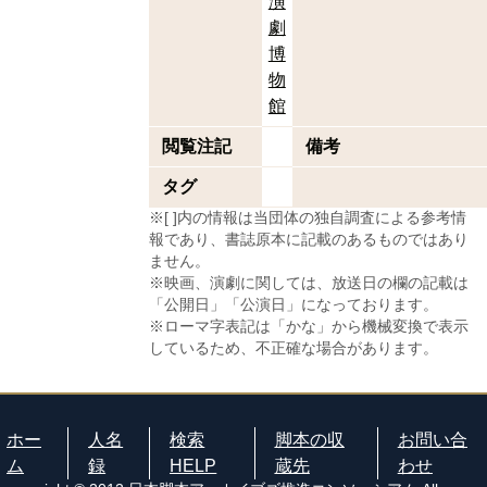
演
劇
博
物
館
閲覧注記
備考
タグ
※[ ]内の情報は当団体の独自調査による参考情
報であり、書誌原本に記載のあるものではあり
ません。
※映画、演劇に関しては、放送日の欄の記載は
「公開日」「公演日」になっております。
※ローマ字表記は「かな」から機械変換で表示
しているため、不正確な場合があります。
ホー
人名
検索
脚本の収
お問い合
ム
録
HELP
蔵先
わせ