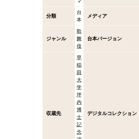
マ
台
分類
メディア
本
歌
ジャンル
舞
台本バージョン
伎
早
稲
田
大
学
坪
内
博
収蔵先
デジタルコレクション
士
記
念