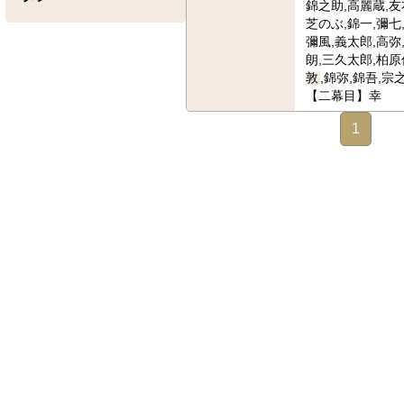
錦之助,高麗蔵,友
芝のぶ,錦一,彌七
彌風,義太郎,高弥
朗,三久太郎,柏原
敦
,錦弥,錦吾,宗
【二幕目】幸
1