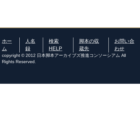
ホー
人名
検索
脚本の収
お問い合
ム
録
HELP
蔵先
わせ
copyright © 2012 日本脚本アーカイブズ推進コンソーシアム All
Rights Reserved.