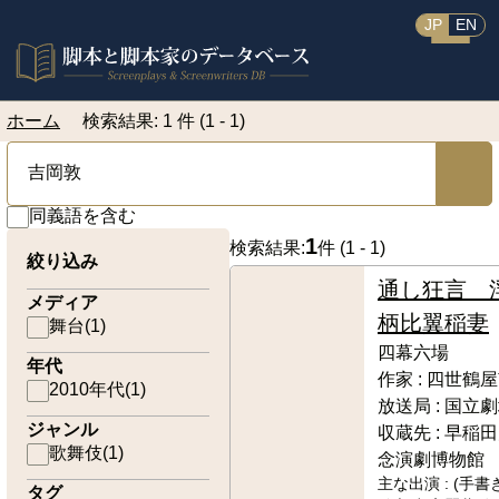
JP
EN
ホーム
検索結果: 1 件 (1 - 1)
同義語を含む
1
検索結果:
件 (
1 - 1
)
絞り込み
通し狂言 
メディア
柄比翼稲妻
舞台
(
1
)
四幕六場
年代
作家 :
四世鶴屋
2010年代
(
1
)
放送局 :
国立劇
ジャンル
収蔵先 :
早稲田
歌舞伎
(
1
)
念演劇博物館
主な出演 :
(手書
タグ