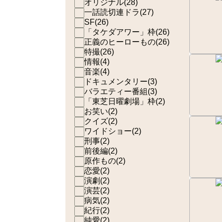
オリジナル
(
28
)
一話読切連ドラ
(
27
)
SF
(
26
)
「タケダアワー」枠
(
26
)
正義のヒーローもの
(
26
)
特撮
(
26
)
情報
(
4
)
音楽
(
4
)
ドキュメンタリー
(
3
)
バラエティー番組
(
3
)
「東芝日曜劇場」枠
(
2
)
お笑い
(
2
)
クイズ
(
2
)
ワイドショー
(
2
)
刑事
(
2
)
前後編
(
2
)
原作もの
(
2
)
恋愛
(
2
)
演劇
(
2
)
演芸
(
2
)
病気
(
2
)
紀行
(
2
)
純愛
(
2
)