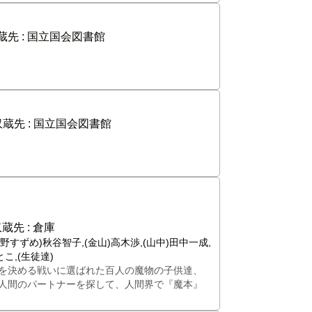
蔵先 :
国立国会図書館
蔵先 :
国立国会図書館
蔵先 :
倉庫
野すずめ)秋谷智子,(金山)高木渉,(山中)田中一成,
とこ,(生徒達)
を決める戦いに選ばれた百人の魔物の子供達、
人間のパートナーを探して、人間界で『魔本』