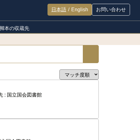
日本語
/
English
お問い合わせ
脚本の収蔵先
 :
国立国会図書館