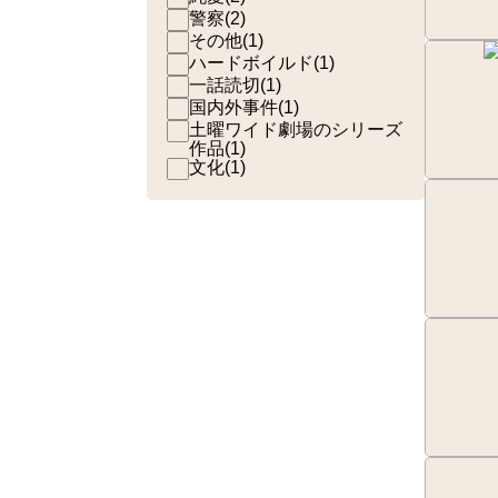
警察
(
2
)
その他
(
1
)
ハードボイルド
(
1
)
一話読切
(
1
)
国内外事件
(
1
)
土曜ワイド劇場のシリーズ
作品
(
1
)
文化
(
1
)