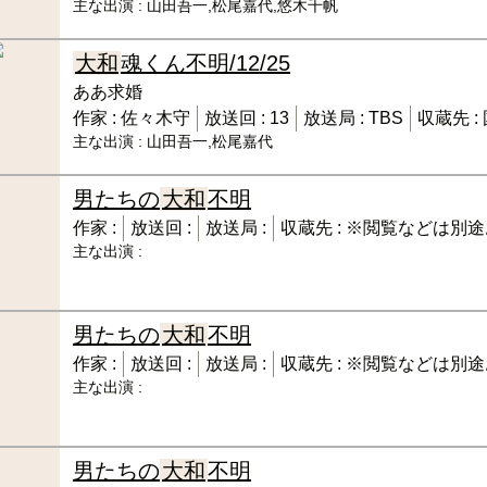
主な出演 :
山田吾一,松尾嘉代,悠木千帆
大和
魂くん
不明/12/25
ああ求婚
作家 :
佐々木守
放送回 :
13
放送局 :
TBS
収蔵先 :
主な出演 :
山田吾一,松尾嘉代
男たちの
大和
不明
作家 :
放送回 :
放送局 :
収蔵先 :
※閲覧などは別途
主な出演 :
男たちの
大和
不明
作家 :
放送回 :
放送局 :
収蔵先 :
※閲覧などは別途
主な出演 :
男たちの
大和
不明