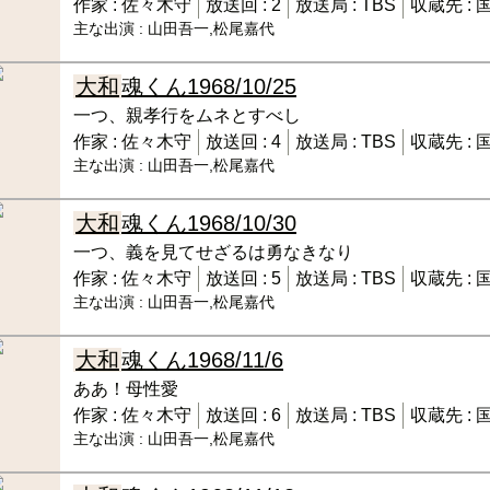
作家 :
佐々木守
放送回 :
2
放送局 :
TBS
収蔵先 :
主な出演 :
山田吾一,松尾嘉代
大和
魂くん
1968/10/25
一つ、親孝行をムネとすべし
作家 :
佐々木守
放送回 :
4
放送局 :
TBS
収蔵先 :
主な出演 :
山田吾一,松尾嘉代
大和
魂くん
1968/10/30
一つ、義を見てせざるは勇なきなり
作家 :
佐々木守
放送回 :
5
放送局 :
TBS
収蔵先 :
主な出演 :
山田吾一,松尾嘉代
大和
魂くん
1968/11/6
ああ！母性愛
作家 :
佐々木守
放送回 :
6
放送局 :
TBS
収蔵先 :
主な出演 :
山田吾一,松尾嘉代