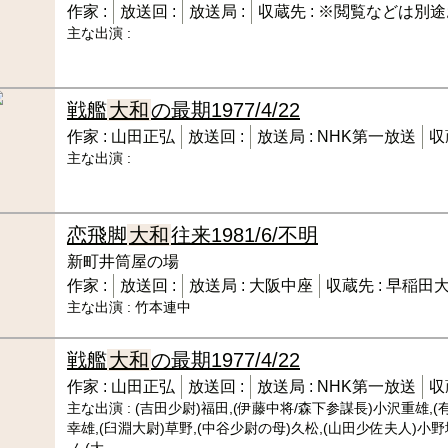
作家 :
放送回 :
放送局 :
収蔵先 :
※閲覧などは別途
主な出演 :
戦艦
大和
の最期
1977/4/22
作家 :
山田正弘
放送回 :
放送局 :
NHK第一放送
収
主な出演 :
恋飛脚
大和
往来
1981/6/不明
新町井筒屋の場
作家 :
放送回 :
放送局 :
大阪中座
収蔵先 :
早稲田大
主な出演 :
竹本連中
戦艦
大和
の最期
1977/4/22
作家 :
山田正弘
放送回 :
放送局 :
NHK第一放送
収
主な出演 :
(吉田少尉)福田,(伊藤中将/森下参謀長)小沢重雄,
幸雄,(臼淵大尉)草野,(中谷少尉の母)久松,(山田少佐夫人)小野塚