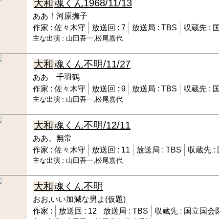
大和
魂くん
1968/11/13
ああ！河原撫子
作家 :
佐々木守
放送回 :
7
放送局 :
TBS
収蔵先 :
主な出演 :
山田吾一,松尾嘉代
大和
魂くん
不明/11/27
ああ 千羽鶴
作家 :
佐々木守
放送回 :
9
放送局 :
TBS
収蔵先 :
主な出演 :
山田吾一,松尾嘉代
大和
魂くん
不明/12/11
ああ、無常
作家 :
佐々木守
放送回 :
11
放送局 :
TBS
収蔵先 :
主な出演 :
山田吾一,松尾嘉代
大和
魂くん
不明
おお,いい加減な男よ(仮題)
作家 :
放送回 :
12
放送局 :
TBS
収蔵先 :
国立国会