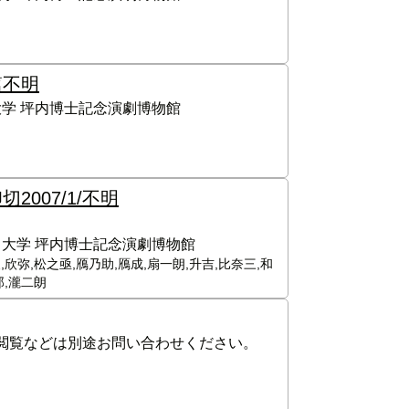
篇
不明
学 坪内博士記念演劇博物館
印切
2007/1/不明
大学 坪内博士記念演劇博物館
,欣弥,松之亟,鴈乃助,鴈成,扇一朗,升吉,比奈三,和
郎,瀧二朗
閲覧などは別途お問い合わせください。