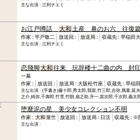
主な出演 :
江利チエミ
お江戸噂話
大和
土産 鼻のお六 往復
作家 :
平戸敬二
放送回 :
放送局 :
収蔵先 :
早稲田大
主な出演 :
江利チエミ
恋飛脚
大和
往来 玩辞楼十二曲の内 封
一幕
作家 :
放送回 :
放送局 :
大阪松竹座
収蔵先 :
早稲田
主な出演 :
(手書き)藤十郎,秀太郎,我當,竹三郎,吉弥,鴈童,延夫
之介,純弥,千壽郎,竹雪,竹朗,扇之助,升一,當次郎,千次郎,義太
堕靡泥の星 美少女コレクション
不明
作家 :
大和
屋竺
放送回 :
放送局 :
日活
収蔵先 :
※
主な出演 :