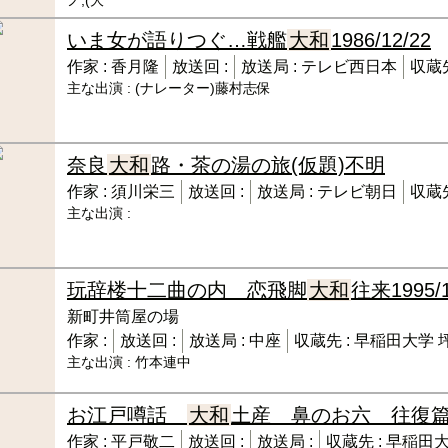
ノ,(大
いま女が語りつぐ…戦艦
大和
1986/12/22
作家 :
香月隆
放送回 :
放送局 :
テレビ西日本
収蔵先
主な出演 :
(ナレーター)藤村志保
奈良
大和
路・茶の湯の旅(仮題)
不明
作家 :
須川栄三
放送回 :
放送局 :
テレビ朝日
収蔵先
主な出演 :
玩辞楼十二曲の内 恋飛脚
大和
往来
1995
新町井筒屋の場
作家 :
放送回 :
放送局 :
中座
収蔵先 :
早稲田大学 
主な出演 :
竹本連中
お江戸噂話
大和
土産 鼻のお六 往復
作家 :
平戸敬二
放送回 :
放送局 :
収蔵先 :
早稲田大