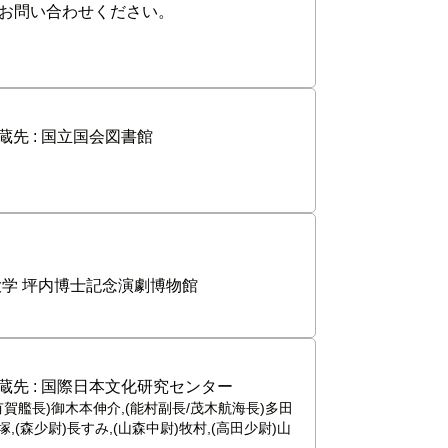
お問い合わせください。
蔵先 :
国立国会図書館
学 坪内博士記念演劇博物館
蔵先 :
国際日本文化研究センター
(有賀艦長)御木本伸介,(能村副長/茂木航海長)多田
,(森少尉)長すみ,(山森中尉)牧村,(高田少尉)山