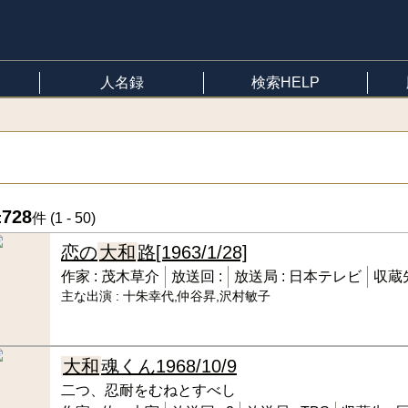
人名録
検索HELP
728
:
件 (
1 - 50
)
恋の
大和
路
[1963/1/28]
作家 :
茂木草介
放送回 :
放送局 :
日本テレビ
収蔵先
主な出演 :
十朱幸代,仲谷昇,沢村敏子
大和
魂くん
1968/10/9
二つ、忍耐をむねとすべし