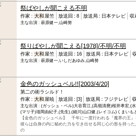
祭ばやしが聞こえる
不明
作家 :
大和
屋竺
放送回 :
8
放送局 :
日本テレビ
収
主な出演 :
萩原健一,山崎努
祭りばやしが聞こえる
[1978]/不明/不明
作家 :
大和
屋竺
放送回 :
16
放送局 :
日本テレビ
収
主な出演 :
萩原健一,いしだあゆみ,山崎努
金色のガッシュベル!!
[2003/4/20]
第二の術ラシルド！
作家 :
大和
屋暁
放送回 :
[3]
放送局 :
フジテレビ
収
主な出演 :
(ガッシュ・ベル)大谷育江,(高嶺清麿)桜井孝宏,(水
(マリ子)埴岡由紀子,(先生),(細川)山口健,(レイコム)くまいも
【金色のガッシュベル】 千年に一度行われる『魔界の王』
彼らは自身の内に秘めた力を引き出せる同じ心の形を持った
の