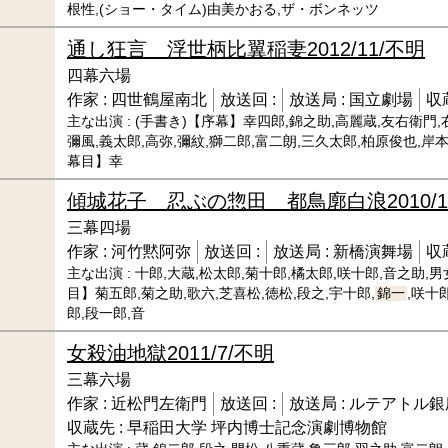
根性,(ショー・タイム)由美かおる,ザ・ボンネッツ
通し狂言 浮世柄比翼稲妻
2012/11/不明
四幕六場
作家 :
四世鶴屋南北
放送回 :
放送局 :
国立劇場
収
主な出演 :
(手書き)【序幕】幸四郎,錦之助,高麗蔵,友右衛門,
彌風,義太郎,高弥,彌紋,獅二郎,富二朗,三久太郎,柏原俊也,岸本
幕目】幸
傾城花子 忍ぶの惣田 都鳥廓白浪
2010/
三幕四場
作家 :
河竹黙阿弥
放送回 :
放送局 :
新橋演舞場
収
主な出演 :
十郎,大蔵,松太郎,菊十郎,橘太郎,咲十郎,音之助,男
目】菊五郎,菊之助,歌六,芝喜松,徳松,段之,宇十郎,
錦一
,咲十
郎,段一郎,音
女殺油地獄
2011/7/不明
三幕六場
作家 :
近松門左衛門
放送回 :
放送局 :
ルテアトル銀
収蔵先 :
早稲田大学 坪内博士記念演劇博物館