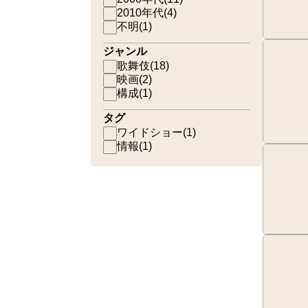
2010年代
(
4
)
不明
(
1
)
ジャンル
歌舞伎
(
18
)
映画
(
2
)
構成
(
1
)
タグ
ワイドショー
(
1
)
情報
(
1
)