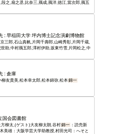
,段之,扇之丞,比奈三,鴈成,鴈洋,徳江,當次郎,鴈五
 :
早稲田大学 坪内博士記念演劇博物館
村京三郎,石山真帆,片岡千壽郎,山崎秀彰,片岡千蔵,
世助,中村鴈五郎,澤村伊助,坂東竹雪,片岡松之,中
 :
倉庫
小柳友貴美,松本幸太郎,松本錦弥,松本
錦一
立国会図書館
方柳太,(ゲスト)大友柳太朗,谷村
錦一
：読売新
佐々木美雄：大阪学芸大学助教授,村田光司：へそと