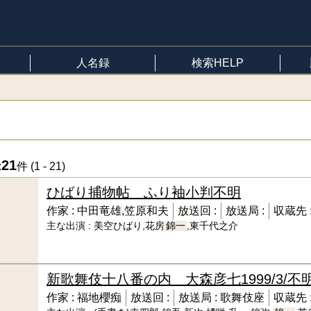
人名録
検索HELP
21
:
件 (
1 - 21
)
ひばり捕物帖 ふり袖小判
不明
作家 :
中田竜雄,笠原和夫
放送回 :
放送局 :
収蔵先 
主な出演 :
美空ひばり,花房
錦一
,東千代之介
新歌舞伎十八番の内 大森彦七
1999/3/不
作家 :
福地櫻痴
放送回 :
放送局 :
歌舞伎座
収蔵先 