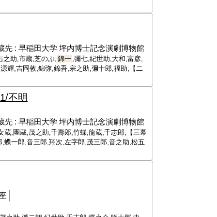
蔵先 :
早稲田大学 坪内博士記念演劇博物館
右之助,市蔵,芝のぶ,
錦一
,彌七,紀世助,大和,富彦,
源輝,吉岡敦,錦弥,錦吾,宗之助,彌十郎,福助,【二
11/不明
蔵先 :
早稲田大学 坪内博士記念演劇博物館
女蔵,團蔵,茂之助,千壽郎,竹蝶,龍蔵,千志郎,【三幕
郎,蝶一郎,音三郎,翔次,左字郎,茂三郎,音之助,松五
座