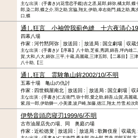
主な出演 :
(手書き)/(花雪恋手鑑)吉之丞,延郎,錦弥,橘太郎,蝶
郎,染二郎,蝶之介,羽之助,宮脇,翔太,伊助,幸右衛門,鐡之助,萬次
口,蝶
通し狂言 小袖曽我薊色縫 十六夜清心
1
四幕八場
作家 :
河竹黙阿弥
放送回 :
放送局 :
国立劇場
収蔵先
主な出演 :
(手書き)/【序幕】八十助,芝雀,秀調,錦吾,坪内雄二
賀,大和,八大,錦弥,三平,十蔵,高麗蔵,三津五郎,【二幕目】三津
八十助,【三
通し狂言 霊験亀山鉾
2002/10/不明
五幕十場 亀山の仇討
作家 :
四世鶴屋南北
放送回 :
放送局 :
国立劇場
収
主な出演 :
(手書き)仁左衛門,弥十郎,愛之助,錦吾,山賀,高麗蔵
紫,段一郎,伊助獅一,小美濃,波戸崎,加藤,徳江,翔太,竹雪,松次郎
伊勢音頭恋寝刃
1999/6/不明
古市油屋店先の場、同 奥庭の場
作家 :
近松徳叟
放送回 :
放送局 :
歌舞伎座
収蔵先 
主な出演 :
(手書き)仁左衛門,秀太郎,弥十郎,芦燕,四郎五郎,富