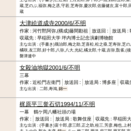
蔵,芝のぶ,福弥,梅之丞,守若,芝寿弥,慶次郎,佐藤健次,富十郎,
蔵
大津絵道成寺
2000/6/不明
作家 :
河竹黙阿弥,(構成)藤間勘祖
放送回 :
放送局 :
収蔵先 :
早稲田大学 坪内博士記念演劇博物館
主な出演 :
(手書き)鴈治郎,梅之助,芝喜松,松之亟,芝寿弥,芝の
橘咲,友三郎,好十郎,八弥,八大,光紀,橘太郎,十蔵,吉弥,翫雀,(
磐津連中
女殺油地獄
2001/6/不明
三幕
作家 :
近松門左衛門
放送回 :
放送局 :
博多座
収蔵先
主な出演 :
二郎,寿鴻,
錦一
梶原平三誉石切
1994/11/不明
一幕 鶴ケ岡八幡社頭の場
作家 :
放送回 :
放送局 :
歌舞伎座
収蔵先 :
早稲田大
主な出演 :
(手書き)富十郎,彦三郎,正之助,桂三,芳彦,梅也,上