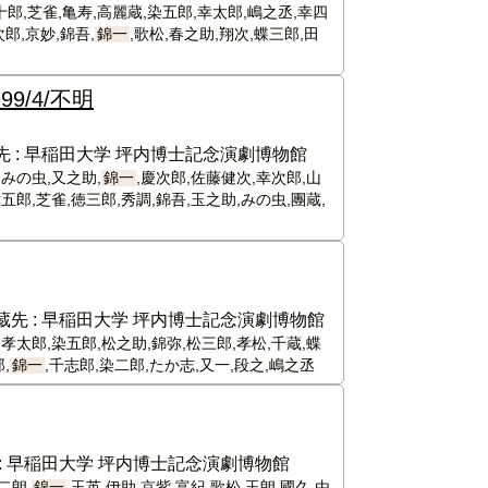
十郎,芝雀,亀寿,高麗蔵,染五郎,幸太郎,嶋之丞,幸四
郎,京妙,錦吾,
錦一
,歌松,春之助,翔次,蝶三郎,田
999/4/不明
 :
早稲田大学 坪内博士記念演劇博物館
,みの虫,又之助,
錦一
,慶次郎,佐藤健次,幸次郎,山
五郎,芝雀,徳三郎,秀調,錦吾,玉之助,みの虫,團蔵,
蔵先 :
早稲田大学 坪内博士記念演劇博物館
,孝太郎,染五郎,松之助,錦弥,松三郎,孝松,千蔵,蝶
,
錦一
,千志郎,染二郎,たか志,又一,段之,嶋之丞
:
早稲田大学 坪内博士記念演劇博物館
二朗,
錦一
,玉英,伊助,京紫,富紀,歌松,玉朗,國久,由