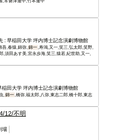
芝雀,常磐津連中,竹本連中
 :
早稲田大学 坪内博士記念演劇博物館
吾,春猿,錦弥,
錦一
,寿鴻,又一,笑三,弘太郎,笑野,
郎,須田あす美,宮永歩海,笑三,猿若,紀世助,又一,
早稲田大学 坪内博士記念演劇博物館
虫,
錦一
,橋弥,福太郎,八弥,東志二郎,橋十郎,東志
04/12/不明
劇場