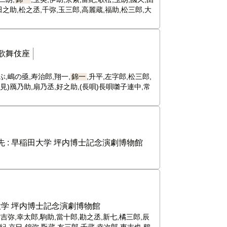
田之助,松之丞,千弥,玉三郎,高麗蔵,福助,松三郎,大
歌舞伎座
ぶ,嶋の亟,寿治郎,翔一,
錦一
,升平,左字郎,松三郎,
後見)鴈乃助,扇乃丞,好之助,(長唄)長唄囃子連中,常
 :
早稲田大学 坪内博士記念演劇博物館
学 坪内博士記念演劇博物館
村吉弥,幸太郎,駒助,當十郎,勘之丞,新七,橘三郎,辰