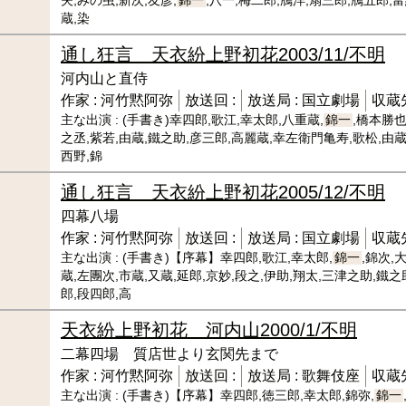
夫,みの虫,新次,友彦,
錦一
,八一,梅二郎,鴈洋,扇三郎,鴈五郎,富
蔵,染
通し狂言 天衣紛上野初花
2003/11/不明
河内山と直侍
作家 :
河竹黙阿弥
放送回 :
放送局 :
国立劇場
収蔵先
主な出演 :
(手書き)幸四郎,歌江,幸太郎,八重蔵,
錦一
,橋本勝也
之丞,紫若,由蔵,鐵之助,彦三郎,高麗蔵,幸左衛門亀寿,歌松,由蔵
西野,錦
通し狂言 天衣紛上野初花
2005/12/不明
四幕八場
作家 :
河竹黙阿弥
放送回 :
放送局 :
国立劇場
収蔵先
主な出演 :
(手書き)【序幕】幸四郎,歌江,幸太郎,
錦一
,錦次,
蔵,左團次,市蔵,又蔵,延郎,京妙,段之,伊助,翔太,三津之助,鐵
郎,段四郎,高
天衣紛上野初花 河内山
2000/1/不明
二幕四場 質店世より玄関先まで
作家 :
河竹黙阿弥
放送回 :
放送局 :
歌舞伎座
収蔵先
主な出演 :
(手書き)【序幕】幸四郎,徳三郎,幸太郎,錦弥,
錦一