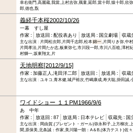
幸右衛門,高麗蔵,我當,上村吉弥,鴈童,延郎,當十郎,猿十郎,欣弥
郎,徳也,翫
義経千本桜
2002/10/26
一幕 すし屋
作家 :
放送回 :
配役表あり
放送局 :
国立劇場
収蔵先
主な出演 :
片岡松次郎,片岡千志郎,松本
錦一
,片岡りき弥,中
片岡孝法,片岡たか志,板東弥七,市川段一郎,市川八百稔,澤村紀
村獅一,坂東翔太,片
天地明察
[2012/9/15]
作家 :
加藤正人,滝田洋二郎
放送回 :
放送局 :
収蔵先
主な出演 :
ユキコ,青木健,城戸裕次,竹嶋康成,寿大聡,掛田誠,
ワイドショー １１PM
1966/9/6
あゝ中年
作家 :
放送回 :
87
放送局 :
日本テレビ
収蔵先 :
国
主な出演 :
岡由賀,(プレゼント・ガール)弥永和子,上方柳次,上
聞,原保美,北条誠：作家,美川陽一朗：A＆B,(体力テスト)