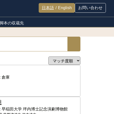
日本語
/
English
お問い合わせ
脚本の収蔵先
:
倉庫
明
:
早稲田大学 坪内博士記念演劇博物館