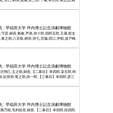
紀,京巳,錦弥,翫蔵,友三郎,千蔵,幸次郎,東志也,鶴
 :
早稲田大学 坪内博士記念演劇博物館
,守若,錦吾,魁春,芦燕,弥十郎,四郎五郎,又蔵,歌女
,春之助,八百稔,錦弥,弥七,宮脇,田口,伊助,波戸崎,
 :
早稲田大学 坪内博士記念演劇博物館
大沢翔己,玉之助,錦吾,【二幕目】幸四郎,染五郎,時
之助,紀世助,竜之助,段一郎,【三幕目】幸四郎,彦三
 :
早稲田大学 坪内博士記念演劇博物館
,鴈乃助,毛利拓登,錦吾,【二幕目】幸四郎,段四郎,