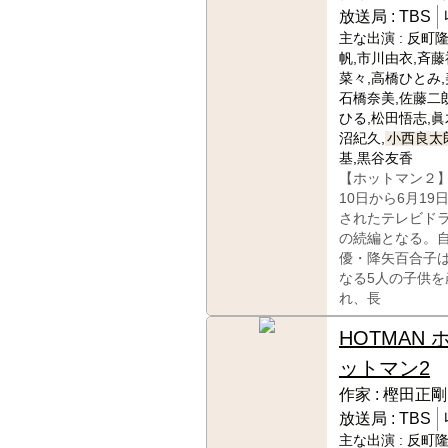
放送局 :
TBS
主な出演 :
反町隆
帆,市川由衣,斉藤
菜々,高橋ひとみ,
石橋奈美,佐藤二
ひる,松田悟志,眞
沼紀久,
小西良太
基,黒谷友香
【ホットマン２】
10日から6月19
されたテレビド
の続編となる。
優・降矢百合子
なる5人の子供を
れ、長
HOTMAN 
ットマン2
作家 :
樫田正剛
放送局 :
TBS
主な出演 :
反町隆