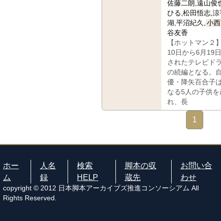
佐藤二朗,遠山俊
ひる,松田悟志,涼
湖,平沼紀久,
小西
谷友香
【ホットマン２】
10日から6月19
されたテレビド
の続編となる。
優・降矢百合子
なる5人の子供を
れ、長
1
ホー
人名
検索
脚本の収
お問い合
ム
録
HELP
蔵先
わせ
copyright © 2012 日本脚本アーカイブズ推進コンソーシアム All
Rights Reserved.