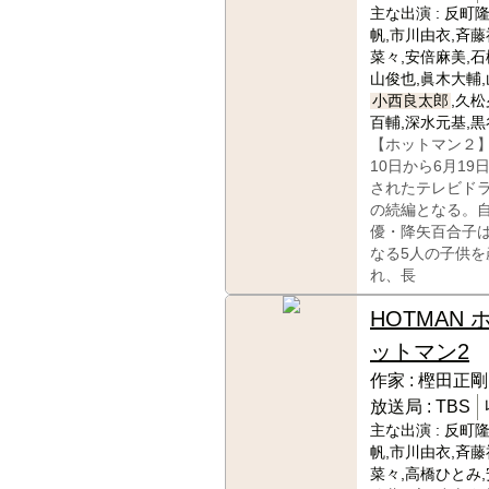
主な出演 :
反町隆
帆,市川由衣,斉藤
菜々,安倍麻美,石
山俊也,眞木大輔,
小西良太郎
,久
百輔,深水元基,
【ホットマン２】
10日から6月19
されたテレビド
の続編となる。
優・降矢百合子
なる5人の子供を
れ、長
HOTMAN 
ットマン2
作家 :
樫田正剛
放送局 :
TBS
主な出演 :
反町隆
帆,市川由衣,斉藤
菜々,高橋ひとみ,