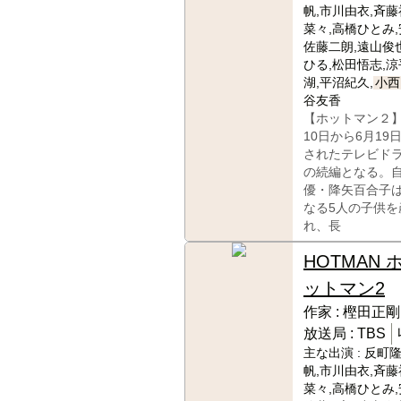
帆,市川由衣,斉藤
菜々,高橋ひとみ,
佐藤二朗,遠山俊
ひる,松田悟志,涼
湖,平沼紀久,
小西
谷友香
【ホットマン２】
10日から6月19
されたテレビド
の続編となる。
優・降矢百合子
なる5人の子供を
れ、長
HOTMAN 
ットマン2
作家 :
樫田正剛
放送局 :
TBS
主な出演 :
反町隆
帆,市川由衣,斉藤
菜々,高橋ひとみ,