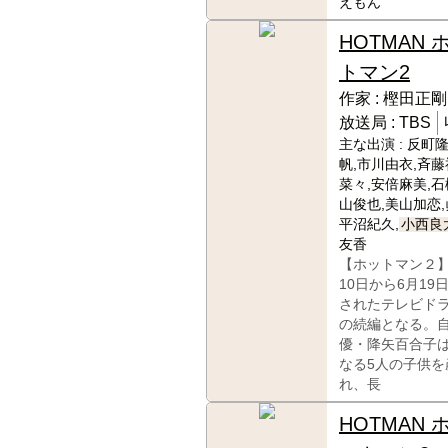
えもん
HOTMAN 
トマン2
作家 :
樫田正剛
放送局 :
TBS
主な出演 :
反町隆
帆,市川由衣,斉藤
菜々,安倍麻美,石
山俊也,美山加恋,
平沼紀久,
小西良
友香
【ホットマン２】
10日から6月19
されたテレビド
の続編となる。
優・降矢百合子
なる5人の子供を
れ、長
HOTMAN 