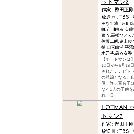
ットマン2
作家 :
樫田正剛
放送局 :
TBS
主な出演 :
反町隆
帆,市川由衣,斉藤
菜々,高橋ひとみ,
佐藤二朗,遠山俊
輔,山素由湖,平沼
水元基,黒谷友香
【ホットマン２】
10日から6月19
されたテレビド
の続編となる。
優・降矢百合子
なる5人の子供を
れ、長
HOTMAN 
トマン2
作家 :
樫田正剛
放送局 :
TBS