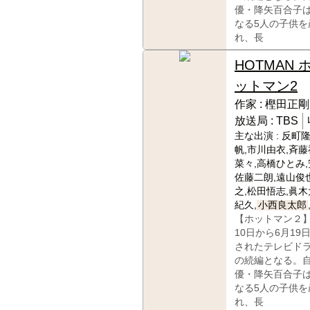
優・降矢百合子
なる5人の子供を
れ、長
HOTMAN 
ットマン2
作家 :
樫田正剛
放送局 :
TBS
主な出演 :
反町隆
帆,市川由衣,斉藤
菜々,高橋ひとみ,
佐藤二朗,遠山俊
之,松田悟志,眞木
紀久,
小西良太郎
【ホットマン２】
10日から6月19
されたテレビド
の続編となる。
優・降矢百合子
なる5人の子供を
れ、長