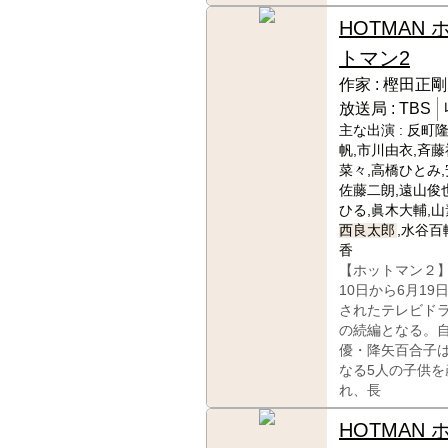
HOTMAN 
トマン2
作家 :
樫田正剛
放送局 :
TBS
主な出演 :
反町隆
帆,市川由衣,斉藤
菜々,高橋ひとみ,
佐藤二朗,遠山俊
ひる,眞木大輔,山
西良太郎
,水谷百
香
【ホットマン２】
10日から6月19
されたテレビド
の続編となる。
優・降矢百合子
なる5人の子供を
れ、長
HOTMAN 