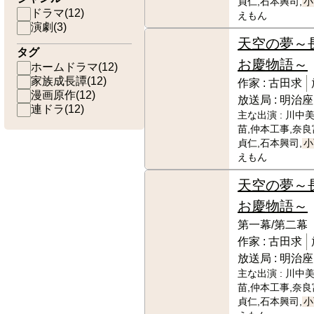
貞仁,石本興司,
小
ドラマ
(
12
)
えもん
演劇
(
3
)
天空の夢～
タグ
お慶物語～
ホームドラマ
(
12
)
家族成長譚
(
12
)
作家 :
古田求
漫画原作
(
12
)
放送局 :
明治座
連ドラ
(
12
)
主な出演 :
川中美
苗,仲本工事,奈良
貞仁,石本興司,
小
えもん
天空の夢～
お慶物語～
第一幕/第二幕
作家 :
古田求
放送局 :
明治座
主な出演 :
川中美
苗,仲本工事,奈良
貞仁,石本興司,
小