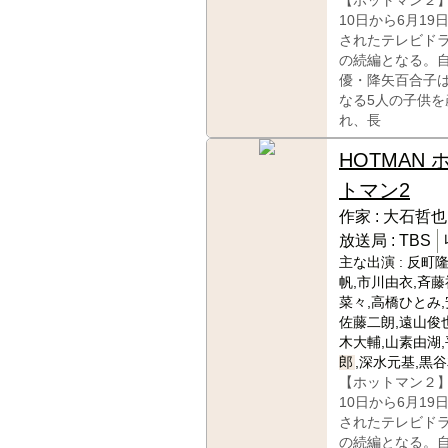
【ホットマン２】
10日から6月19
されたテレビド
の続編となる。
優・降矢百合子
なる5人の子供を
れ、長
HOTMAN 
トマン2
作家 :
大石哲也
放送局 :
TBS
主な出演 :
反町隆
帆,市川由衣,斉藤
菜々,高橋ひとみ,
佐藤二朗,遠山俊也
木大輔,山素由湖,
郎
,深水元基,黒
【ホットマン２】
10日から6月19
されたテレビド
の続編となる。