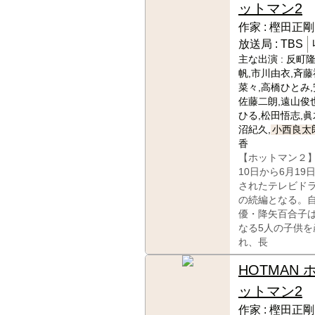
ットマン2
作家 :
樫田正剛
放送局 :
TBS
主な出演 :
反町隆
帆,市川由衣,斉藤
菜々,高橋ひとみ,
佐藤二朗,遠山俊
ひる,松田悟志,眞
沼紀久,
小西良太
香
【ホットマン２】
10日から6月19
されたテレビド
の続編となる。
優・降矢百合子
なる5人の子供を
れ、長
HOTMAN 
ットマン2
作家 :
樫田正剛