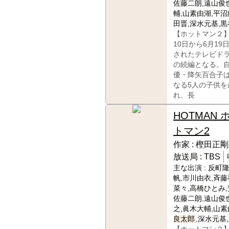
佐藤二朗,遠山俊
輔,山素由湖,平沼
田晋,深水元基,
【ホットマン２】
10日から6月19
されたテレビド
の続編となる。
優・降矢百合子
なる5人の子供を
れ、長
HOTMAN 
トマン2
作家 :
樫田正剛
放送局 :
TBS
主な出演 :
反町隆
帆,市川由衣,斉藤
菜々,高橋ひとみ,
佐藤二朗,遠山俊
之,眞木大輔,山素
良太郎
,深水元基