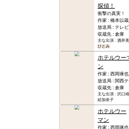
探偵！
衝撃の真実！ 
作家 :
橋本以蔵
放送局 :
テレビ
収蔵先 :
倉庫
主な出演 :
酒井美
ひとみ
ホテルウー
ン
作家 :
西岡琢也
放送局 :
関西テ
収蔵先 :
倉庫
主な出演 :
沢口靖
絵加奈子
ホテルウー
マン
作家 :
西岡琢也