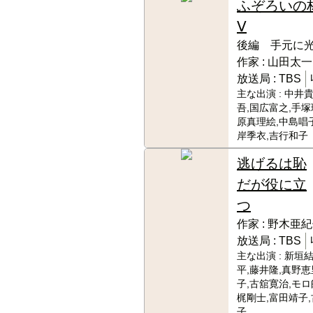
ふぞろいの
Ⅴ
後編 手元に
作家 :
山田太一
放送局 :
TBS
主な出演 :
中井貴
吾,国広富之,手塚
原真理絵,中島唱
岸季衣,吉行和子
逃げるは恥
だが役に立
つ
作家 :
野木亜紀
放送局 :
TBS
主な出演 :
新垣結
平,藤井隆,真野恵
子,古舘寛治,モロ
梶剛士,富田靖子
子