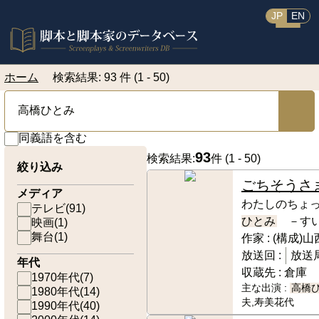
JP
EN
ホーム
検索結果: 93 件 (1 - 50)
同義語を含む
93
検索結果:
件 (
1 - 50
)
絞り込み
ごちそうさ
メディア
わたしのちょ
テレビ
(
91
)
ひとみ
－すい
映画
(
1
)
舞台
(
1
)
作家 :
(構成)
放送回 :
放送局
年代
収蔵先 :
倉庫
1970年代
(
7
)
主な出演 :
高橋
1980年代
(
14
)
夫,寿美花代
1990年代
(
40
)