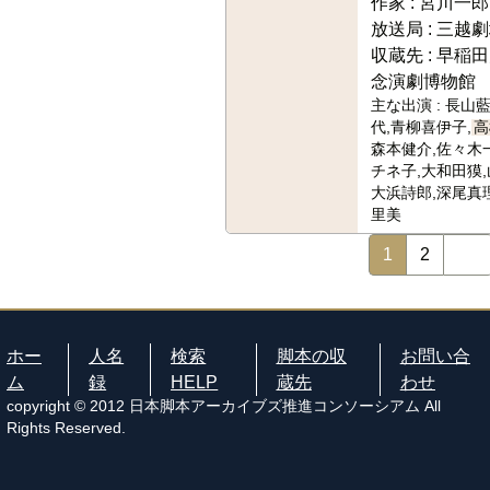
作家 :
宮川一郎
放送局 :
三越劇
収蔵先 :
早稲田
念演劇博物館
主な出演 :
長山藍
代,青柳喜伊子,
高
森本健介,佐々木
チネ子,大和田獏,
大浜詩郎,深尾真
里美
1
2
ホー
人名
検索
脚本の収
お問い合
ム
録
HELP
蔵先
わせ
copyright © 2012 日本脚本アーカイブズ推進コンソーシアム All
Rights Reserved.