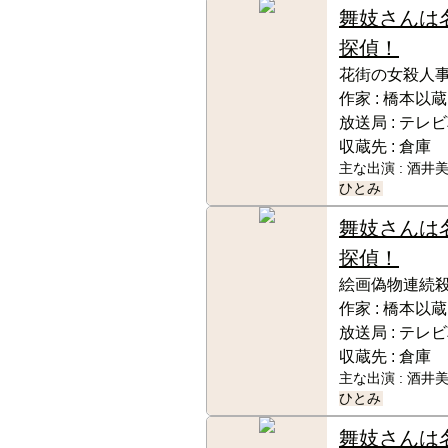
舞妓さんは
探偵！
花街の女殺人事
作家 :
橋本以蔵
放送局 :
テレビ
収蔵先 :
倉庫
主な出演 :
酒井美
ひとみ
舞妓さんは
探偵！
絵画偽物連続殺
作家 :
橋本以蔵
放送局 :
テレビ
収蔵先 :
倉庫
主な出演 :
酒井美
ひとみ
舞妓さんは