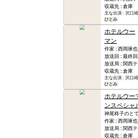
収蔵先 :
倉庫
主な出演 :
沢口靖
ひとみ
ホテルウー
マン
作家 :
西岡琢也
放送回 :
最終回
放送局 :
関西テ
収蔵先 :
倉庫
主な出演 :
沢口靖
ひとみ
ホテルウー
ンスペシャ
神尾柊子のと
作家 :
西岡琢也
放送局 :
関西テ
収蔵先 :
倉庫