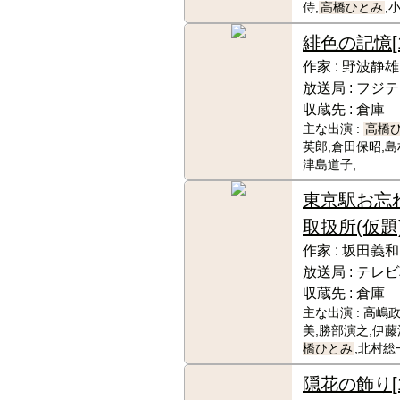
侍,
高橋ひとみ
,
緋色の記憶
作家 :
野波静雄
放送局 :
フジテ
収蔵先 :
倉庫
主な出演 :
高橋
英郎,倉田保昭,島
津島道子,
東京駅お忘
取扱所(仮題
作家 :
坂田義和
放送局 :
テレビ
収蔵先 :
倉庫
主な出演 :
高嶋政
美,勝部演之,伊藤
橋ひとみ
,北村総
隠花の飾り