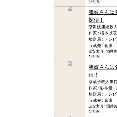
ひとみ
舞妓さんは
探偵！
京舞妓連続殺人
作家 :
橋本以蔵
放送局 :
テレビ
収蔵先 :
倉庫
主な出演 :
酒井美
ひとみ
舞妓さんは
偵！
京菓子殺人事件
作家 :
砂本量
放送局 :
テレビ
収蔵先 :
倉庫
主な出演 :
酒井美
ひとみ