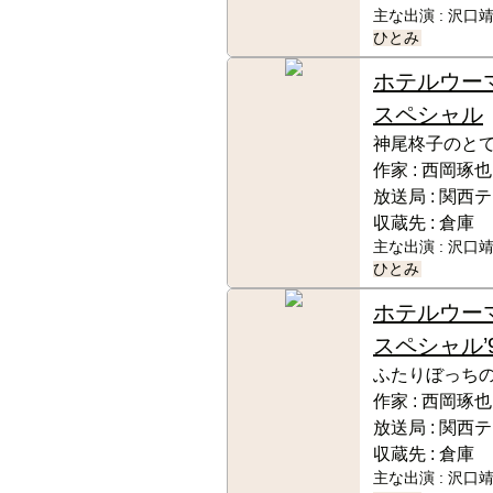
主な出演 :
沢口靖
ひとみ
ホテルウー
スペシャル
神尾柊子のと
作家 :
西岡琢也
放送局 :
関西テ
収蔵先 :
倉庫
主な出演 :
沢口靖
ひとみ
ホテルウー
スペシャル’
ふたりぼっち
作家 :
西岡琢也
放送局 :
関西テ
収蔵先 :
倉庫
主な出演 :
沢口靖