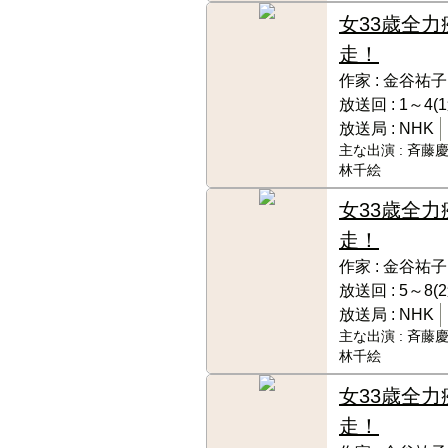
女33歳全力
走！
作家 :
金谷祐子
放送回 :
1～4(
放送局 :
NHK
主な出演 :
斉藤慶
林千絵
女33歳全力
走！
作家 :
金谷祐子
放送回 :
5～8(
放送局 :
NHK
主な出演 :
斉藤慶
林千絵
女33歳全力
走！