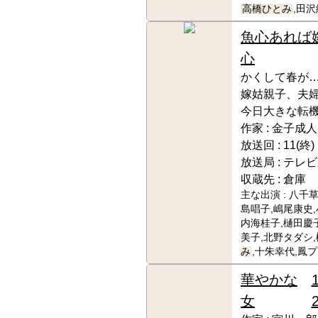
高橋ひとみ
,田
魚心あれば
心
かくして春が…
嫁姑親子、夫
今日大きな転機
作家 :
金子成人
放送回 :
11(終)
放送局 :
テレビ
収蔵先 :
倉庫
主な出演 :
八千草
島唱子,嶋尾康史,
内海桂子,樋田慶
美子,北野タダシ,
み
,十朱幸代,鳳
華やかな
女