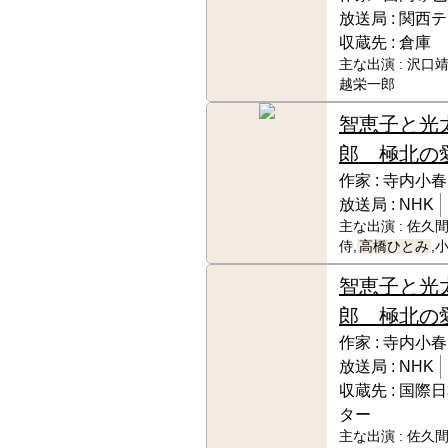
放送局 :
関西テ
収蔵先 :
倉庫
主な出演 :
沢口靖
越栄一郎
智恵子と光
郎 極北の
作家 :
寺内小春
放送局 :
NHK
主な出演 :
佐久間
侍,
高橋ひとみ
,
智恵子と光
郎 極北の
作家 :
寺内小春
放送局 :
NHK
収蔵先 :
国際日
ター
主な出演 :
佐久間