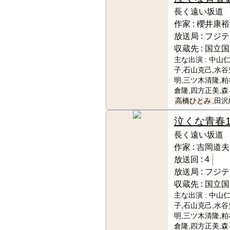
長く遠い坂道
作家 :
櫻井康裕
放送局 :
フジテ
収蔵先 :
国立国
主な出演 :
中山仁
子,石山克己,水谷
明,三ツ木清隆,粕
倉隆,四方正美,森
高橋ひとみ
,田
泣くな青春
長く遠い坂道
作家 :
吉岡道夫
放送回 :
4
放送局 :
フジテ
収蔵先 :
国立国
主な出演 :
中山仁
子,石山克己,水谷
明,三ツ木清隆,粕
倉隆,四方正美,森