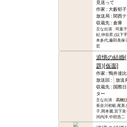
見送って
作家 :
大藪郁子
放送局 :
関西テ
収蔵先 :
倉庫
主な出演 :
司葉子
紀,仲谷昇,(以下
本多代,藤田美保子
宏
追憶の結婚(
題)[仮面]
作家 :
鴨井達比
放送回 :
放送局
収蔵先 :
国際日
ター
主な出演 :
高橋
長谷川初範,尾美
子,岡本麗,宮下良
河内洋,中田浩二