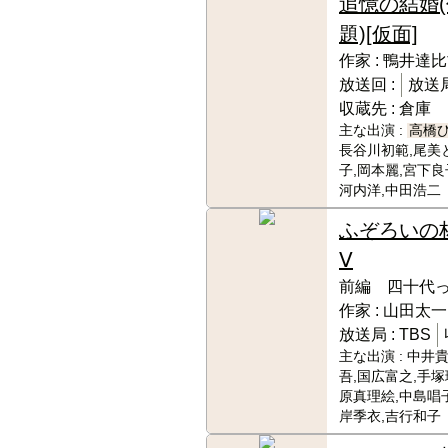
追憶の結婚(
題)[仮面]
作家 :
鴨井達比
放送回 :
放送局
収蔵先 :
倉庫
主な出演 :
高橋
長谷川初範,尾美
子,岡本麗,宮下良
河内洋,中田浩二
ふぞろいの
Ⅴ
前編 四十代
作家 :
山田太一
放送局 :
TBS
主な出演 :
中井貴
吾,国広富之,手塚
原真理絵,中島唱
岸季衣,吉行和子