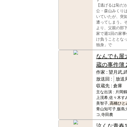
【逃げるは恥だ
公・森山みくり
いていたが、突
遭ってしまう。
より、父親の部
家で週1回の家事
け負うこととな
独身」で
なんでも屋
蔵の事件簿
作家 :
望月武,
放送回 :
放送局
収蔵先 :
倉庫
主な出演 :
片岡鶴
上滉希,佐々木す
美智子,
高橋ひと
青山知可子,飯島
コ,寺田農
泣くな青春