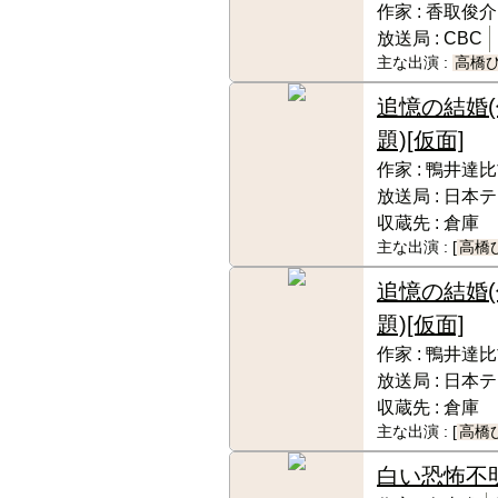
作家 :
香取俊介
放送局 :
CBC
主な出演 :
高橋
追憶の結婚(
題)[仮面]
作家 :
鴨井達比
放送局 :
日本テ
収蔵先 :
倉庫
主な出演 :
[
高橋
追憶の結婚(
題)[仮面]
作家 :
鴨井達比
放送局 :
日本テ
収蔵先 :
倉庫
主な出演 :
[
高橋
白い恐怖
不