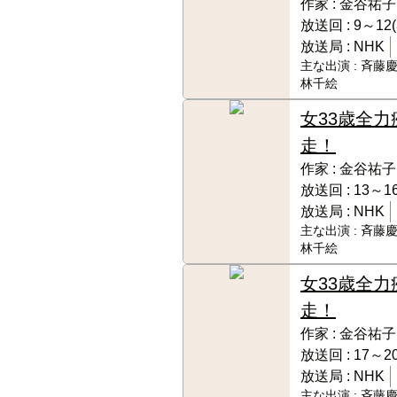
作家 :
金谷祐子
放送回 :
9～12(
放送局 :
NHK
主な出演 :
斉藤慶
林千絵
女33歳全力
走！
作家 :
金谷祐子
放送回 :
13～16
放送局 :
NHK
主な出演 :
斉藤慶
林千絵
女33歳全力
走！
作家 :
金谷祐子
放送回 :
17～20
放送局 :
NHK
主な出演 :
斉藤慶