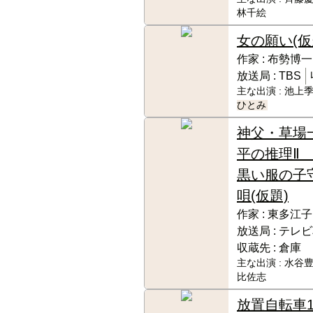
林千絵
女の願い(仮
作家 :
布勢博一
放送局 :
TBS
主な出演 :
池上季
ひとみ
神父・草場
平の推理
黒い服の子
唄(仮題)
作家 :
東多江子
放送局 :
テレビ
収蔵先 :
倉庫
主な出演 :
水谷豊
比佐志
放置自転車