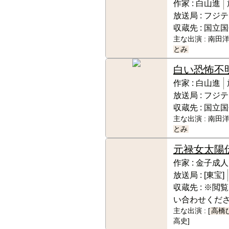
作家 :
白山進
放送局 :
フジテ
収蔵先 :
国立国
主な出演 :
南田洋
とみ
白い恐怖
不
作家 :
白山進
放送局 :
フジテ
収蔵先 :
国立国
主な出演 :
南田洋
とみ
元禄女太陽
作家 :
金子成人
放送局 :
[東宝]
収蔵先 :
※閲覧
い合わせくだ
主な出演 :
[
高橋
高史]