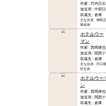
作家 :
竹内日出
放送局 :
中部日
収蔵先 :
倉庫
主な出演 :
神田正
島佑弥
ホテルウー
マン
作家 :
西岡琢也
放送局 :
関西テ
収蔵先 :
倉庫
主な出演 :
沢口靖
ひとみ
ホテルウー
ン
作家 :
西岡琢也
放送局 :
関西テ
収蔵先 :
倉庫