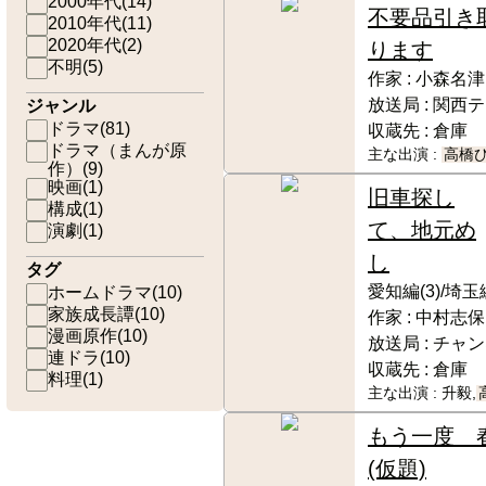
2000年代
(
14
)
不要品引き
2010年代
(
11
)
2020年代
(
2
)
ります
不明
(
5
)
作家 :
小森名津
放送局 :
関西テ
ジャンル
ドラマ
(
81
)
収蔵先 :
倉庫
ドラマ（まんが原
主な出演 :
高橋
作）
(
9
)
映画
(
1
)
旧車探し
構成
(
1
)
て、地元め
演劇
(
1
)
し
タグ
愛知編(3)/埼玉編
ホームドラマ
(
10
)
家族成長譚
(
10
)
作家 :
中村志保
漫画原作
(
10
)
放送局 :
チャン
連ドラ
(
10
)
収蔵先 :
倉庫
料理
(
1
)
主な出演 :
升毅,
もう一度 
(仮題)