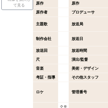
原作
原作
て見る
原作者
プロデューサ
主題歌
放送局
制作会社
放送日
放送回
放送時間
尺
演出/監督
音楽
美術・デザイン
考証・指導
その他スタッフ
ロケ
管理番号
クモ