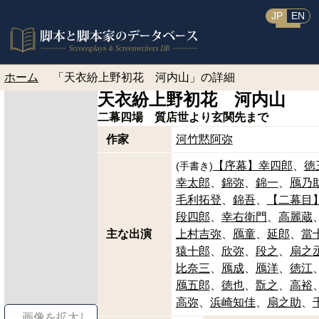
JP
EN
ホーム
「天衣紛上野初花 河内山」の詳細
天衣紛上野初花 河内山
二幕四場 質店世より玄関先まで
作家
河竹黙阿弥
【序幕】幸四郎
徳
(
手書き
)
幸太郎
錦弥
錦一
鴈乃
毛利拓登
錦吾
【二幕目
段四郎
幸右衛門
高麗蔵
主な出演
上村吉弥
鴈童
延郎
當
猿十郎
欣弥
段之
扇之
比奈三
鴈成
鴈洋
徳江
鴈五郎
徳也
翫之
高裕
高弥
浜崎知佳
扇之助
画像を拡大し