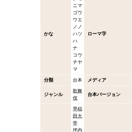
ニマ
ゴウ
ウエ
ノノ
かな
ハツ
ローマ字
ハ
ナ
コウ
チヤ
マ
分類
台本
メディア
歌舞
ジャンル
台本バージョン
伎
早稲
田大
学
坪内