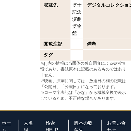
収蔵先
博士
デジタルコレクショ
記念
演劇
博物
館
閲覧注記
備考
タグ
※[ ]内の情報は当団体の独自調査による参考情
報であり、書誌原本に記載のあるものではあり
ません。
※映画、演劇に関しては、放送日の欄の記載は
「公開日」「公演日」になっております。
※ローマ字表記は「かな」から機械変換で表示
しているため、不正確な場合があります。
ホー
人名
検索
脚本の収
お問い合
ム
録
HELP
蔵先
わせ