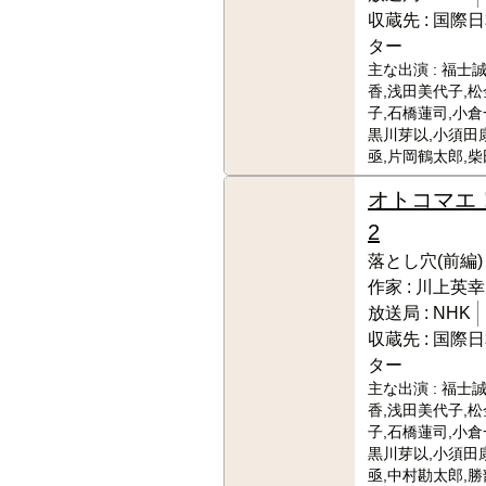
収蔵先 :
国際日
ター
主な出演 :
福士誠
香,浅田美代子,
子,石橋蓮司,小倉
黒川芽以,小須田
亟,片岡鶴太郎,
オトコマエ
2
落とし穴(前編)
作家 :
川上英幸
放送局 :
NHK
収蔵先 :
国際日
ター
主な出演 :
福士誠
香,浅田美代子,
子,石橋蓮司,小倉
黒川芽以,小須田
亟,中村勘太郎,勝