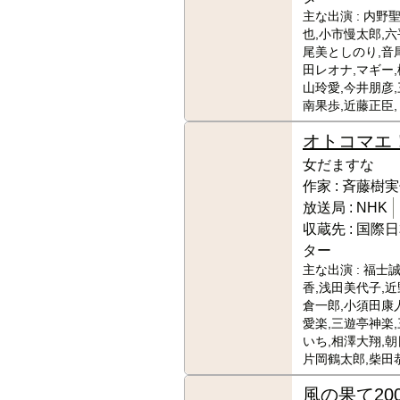
主な出演 :
内野聖
也,小市慢太郎,六
尾美としのり,音
田レオナ,マギー,
山玲愛,今井朋彦,
南果歩,近藤正臣,
オトコマエ
女だますな
作家 :
斉藤樹実
放送局 :
NHK
収蔵先 :
国際日
ター
主な出演 :
福士誠
香,浅田美代子,近
倉一郎,小須田康
愛楽,三遊亭神楽
いち,相澤大翔,朝
片岡鶴太郎,柴田
風の果て
20