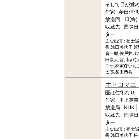
そして目が覚
作家 :
菱田信也
放送回 :
13(終)
収蔵先 :
国際日
ター
主な出演 :
福士誠
香,浅田美代子,近
倉一郎,佐戸井け
田康人,皆川猿時
スケ,林家彦いち
太郎,柴田恭兵
オトコマエ
医は仁術なり
作家 :
川上英幸
放送局 :
NHK
収蔵先 :
国際日
ター
主な出演 :
福士誠
香,浅田美代子,