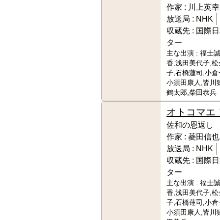
作家 :
川上英幸
放送局 :
NHK
収蔵先 :
国際日
ター
主な出演 :
福士誠
香,浅田美代子,
子,石橋蓮司,小倉
小須田康人,皆川
鶴太郎,柴田恭兵
オトコマエ
佐和の恩返し
作家 :
菱田信也
放送局 :
NHK
収蔵先 :
国際日
ター
主な出演 :
福士誠
香,浅田美代子,
子,石橋蓮司,小倉
小須田康人,皆川