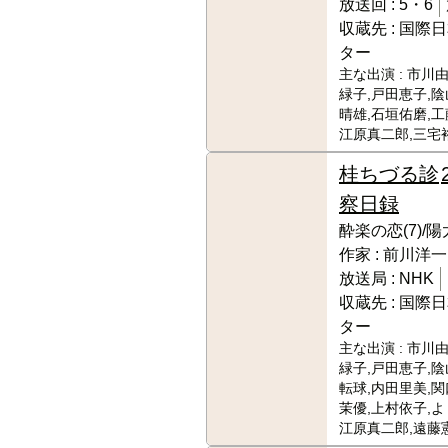
放送回 :
5・6
収蔵先 :
国際日
ター
主な出演 :
市川由
緑子,戸田恵子,陰
晴雄,石垣佑磨,工
江原真二郎,三宅
桂ちづる診
察日録
酔楽の恋(7)/陽
作家 :
前川洋一
放送局 :
NHK
収蔵先 :
国際日
ター
主な出演 :
市川由
緑子,戸田恵子,陰
転球,内田里美,関
茉優,上村依子,よ
江原真二郎,遠藤