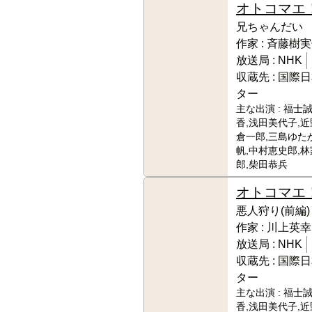
オトコマエ
兄ちゃんだい
作家 :
斉藤樹実
放送局 :
NHK
収蔵先 :
国際日
ター
主な出演 :
福士誠
香,浅田美代子,近
倉一郎,三島ゆた
帆,中村恵史郎,
郎,柴田恭兵
オトコマエ
悪人狩り(前編)
作家 :
川上英幸
放送局 :
NHK
収蔵先 :
国際日
ター
主な出演 :
福士誠
香,浅田美代子,近