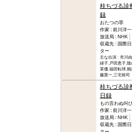
桂ちづる診
録
おたつの罪
作家 :
前川洋一
放送局 :
NHK
収蔵先 :
国際日
ター
主な出演 :
市川由
緑子,戸田恵子,陰
茉優,福田転球,鶴
藤憲一,三宅裕司
桂ちづる診
日録
もの言わぬ叫
作家 :
前川洋一
放送局 :
NHK
収蔵先 :
国際日
ター