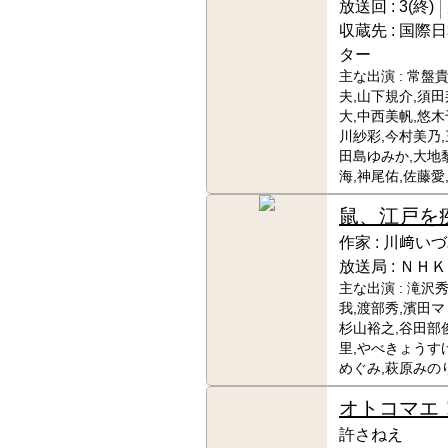
放送回 :
3(終)
収蔵先 :
国際日
ター
主な出演 :
常盤貴
夫,山下規介,須田
大,中西美帆,悠木
川紗彩,今村美乃,
田島ゆみか,大地
海,神尾佑,佐藤愛
鼠、江戸を
作家 :
川﨑いづ
放送局 :
ＮＨＫ
主な出演 :
滝沢秀
我,渡部秀,濱田マ
杉山裕之,谷田部
里,やべきょうす
めぐみ,萩原みの
オトコマエ
許さねえ