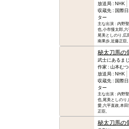
放送局 :
NHK
収蔵先 :
国際日
ター
主な出演 :
内野聖
也,小市慢太郎,六
尾美としのり,広
南果歩,近藤正臣,
秘太刀馬の
武士にあるま
作家 :
山本むつ
放送局 :
NHK
収蔵先 :
国際日
ター
主な出演 :
内野聖
也,尾美としのり
愛,六平直政,本田
正臣,
秘太刀馬の