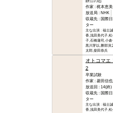
静江の恋
作家 :
梶本恵美
放送局 :
NHK
収蔵先 :
国際日
ター
主な出演 :
福士誠
香,浅田美代子,
子,石橋蓮司,小倉
黒川芽以,勝部演
太郎,柴田恭兵
オトコマエ
2
卒業試験
作家 :
菱田信也
放送回 :
14(終)
収蔵先 :
国際日
ター
主な出演 :
福士誠
香,浅田美代子,