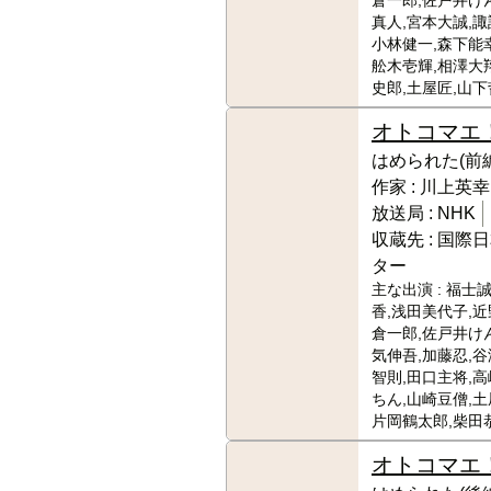
倉一郎,佐戸井け
真人,宮本大誠,諏
小林健一,森下能幸
舩木壱輝,相澤大
史郎,土屋匠,山下
オトコマエ
はめられた(前編
作家 :
川上英幸
放送局 :
NHK
収蔵先 :
国際日
ター
主な出演 :
福士誠
香,浅田美代子,近
倉一郎,佐戸井け
気伸吾,加藤忍,谷
智則,田口主将,
ちん,山崎豆僧,土
片岡鶴太郎,柴田
オトコマエ