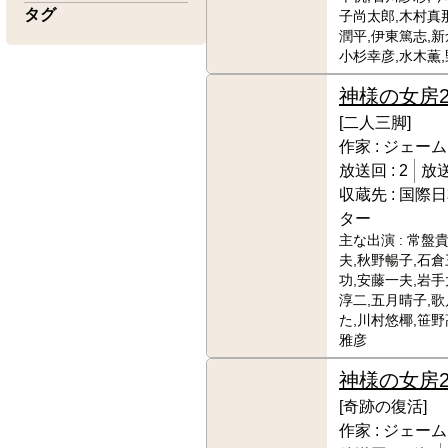
タグ
子尚太郎,木村真
潤平,伊東篤志,新
小杉幸彦,水木薫
神様の女房
[二人三脚]
作家 :
ジェーム
放送回 :
2
放送
収蔵先 :
国際日
ター
主な出演 :
常盤貴
夫,秋野暢子,石倉
功,安藤一夫,岩手
淳二,五月晴子,
た,川村悠椰,笹野
雅彦
神様の女房
[奇跡の復活]
作家 :
ジェーム