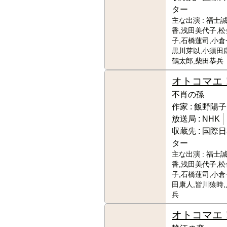
ター
主な出演 :
福士誠
香,浅田美代子,
子,石橋蓮司,小倉
黒川芽以,小須田
鶴太郎,柴田恭兵
オトコマエ
不肖の孫
作家 :
飯野陽子
放送局 :
NHK
収蔵先 :
国際日
ター
主な出演 :
福士誠
香,浅田美代子,
子,石橋蓮司,小倉
田康人,皆川猿時
兵
オトコマエ