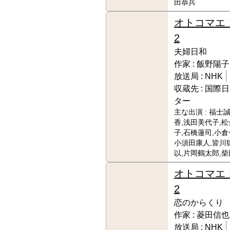
田恭兵
オトコマエ
2
夫婦日和
作家 :
飯野陽子
放送局 :
NHK
収蔵先 :
国際日
ター
主な出演 :
福士誠
香,浅田美代子,
子,石橋蓮司,小倉
小須田康人,皆川
以,片岡鶴太郎,
オトコマエ
2
恋のからくり
作家 :
菱田信也
放送局 :
NHK