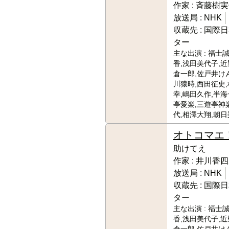
作家 :
斉藤樹実
放送局 :
NHK
収蔵先 :
国際日
ター
主な出演 :
福士誠
香,浅田美代子,近
倉一郎,佐戸井け
川猿時,西田征史
幸,嶋田久作,半海
亭愛楽,三遊亭神
代,相澤大翔,朝日
オトコマエ
助けてえ
作家 :
井川香四
放送局 :
NHK
収蔵先 :
国際日
ター
主な出演 :
福士誠
香,浅田美代子,近