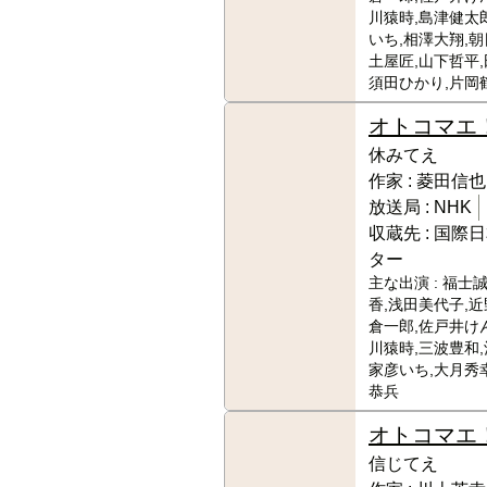
川猿時,島津健太
いち,相澤大翔,朝
土屋匠,山下哲平,
須田ひかり,片岡
オトコマエ
休みてえ
作家 :
菱田信也
放送局 :
NHK
収蔵先 :
国際日
ター
主な出演 :
福士誠
香,浅田美代子,近
倉一郎,佐戸井け
川猿時,三波豊和,
家彦いち,大月秀
恭兵
オトコマエ
信じてえ