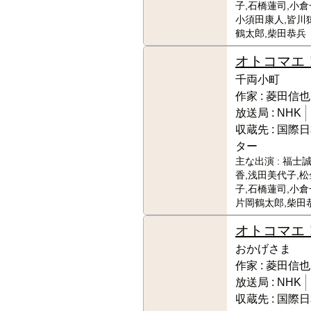
子,石橋蓮司,小倉
小須田康人,皆川
鶴太郎,柴田恭兵
オトコマエ
千両小町
作家 :
菱田信也
放送局 :
NHK
収蔵先 :
国際日
ター
主な出演 :
福士誠
香,浅田美代子,
子,石橋蓮司,小倉
片岡鶴太郎,柴田
オトコマエ
おかげさま
作家 :
菱田信也
放送局 :
NHK
収蔵先 :
国際日