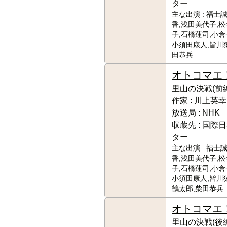
ター
主な出演 :
福士誠
香,浅田美代子,
子,石橋蓮司,小倉
小須田康人,皆川
田恭兵
オトコマエ
里山の決戦(前編
作家 :
川上英幸
放送局 :
NHK
収蔵先 :
国際日
ター
主な出演 :
福士誠
香,浅田美代子,
子,石橋蓮司,小倉
小須田康人,皆川
鶴太郎,柴田恭兵
オトコマエ
里山の決戦(後編