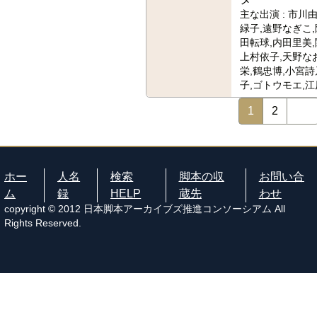
主な出演 :
市川由
緑子,遠野なぎこ,
田転球,内田里美,
上村依子,天野な
栄,鶴忠博,小宮詩
子,ゴトウモエ,
1
2
ホー
人名
検索
脚本の収
お問い合
ム
録
HELP
蔵先
わせ
copyright © 2012 日本脚本アーカイブズ推進コンソーシアム All
Rights Reserved.