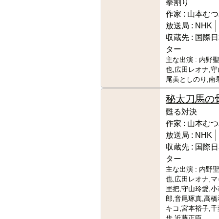
拳割り
作家 :
山本むつ
放送局 :
NHK
収蔵先 :
国際日
ター
主な出演 :
内野聖
也,広田レオナ,守
尾美としのり,南
秘太刀馬の
甦る対決
作家 :
山本むつ
放送局 :
NHK
収蔵先 :
国際日
ター
主な出演 :
内野聖
也,広田レオナ,マ
里把,守山玲愛,
郎,音尾琢真,高橋
キコ,宮本裕子,千
歩,近藤正臣,