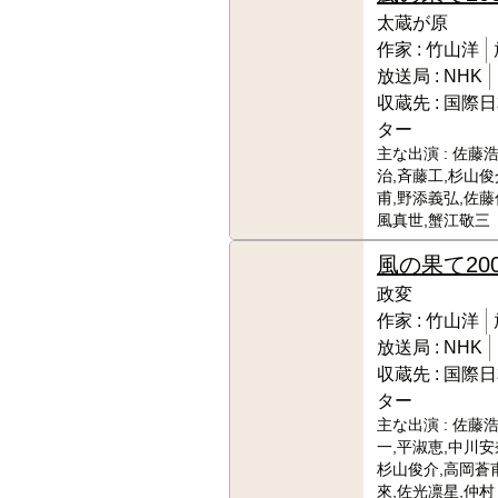
太蔵が原
作家 :
竹山洋
放送局 :
NHK
収蔵先 :
国際日
ター
主な出演 :
佐藤浩
治,斉藤工,杉山俊介
甫,野添義弘,佐藤
風真世,蟹江敬三
風の果て
20
政変
作家 :
竹山洋
放送局 :
NHK
収蔵先 :
国際日
ター
主な出演 :
佐藤浩
一,平淑恵,中川安
杉山俊介,高岡蒼
來,佐光凛星,仲