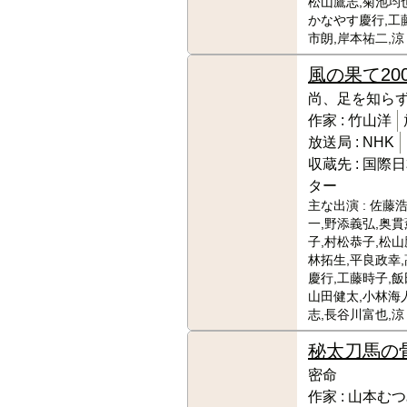
松山鷹志,菊池均也
かなやす慶行,工
市朗,岸本祐二,涼
風の果て
20
尚、足を知ら
作家 :
竹山洋
放送局 :
NHK
収蔵先 :
国際日
ター
主な出演 :
佐藤浩
一,野添義弘,奥貫
子,村松恭子,松山
林拓生,平良政幸
慶行,工藤時子,飯
山田健太,小林海
志,長谷川富也,涼
秘太刀馬の
密命
作家 :
山本むつ