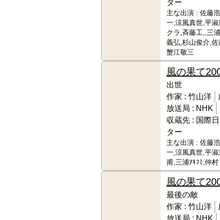
ター
主な出演 :
佐藤浩
一,涼風真世,平淑
クラ,斉藤工,,三浦
義弘,杉山俊介,佐
蟹江敬三
風の果て
20
出世
作家 :
竹山洋
放送局 :
NHK
収蔵先 :
国際日
ター
主な出演 :
佐藤浩
一,涼風真世,平淑
甫,三浦ｱｷﾌﾐ,
風の果て
20
最後の敵
作家 :
竹山洋
放送局 :
NHK