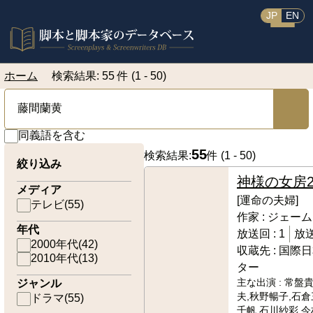
JP
EN
ホーム
検索結果: 55 件 (1 - 50)
同義語を含む
55
検索結果:
件 (
1 - 50
)
絞り込み
神様の女房
メディア
[運命の夫婦]
テレビ
(
55
)
作家 :
ジェーム
年代
放送回 :
1
放送
2000年代
(
42
)
収蔵先 :
国際日
2010年代
(
13
)
ター
ジャンル
主な出演 :
常盤貴
夫,秋野暢子,石倉
ドラマ
(
55
)
千帆,石川紗彩,今