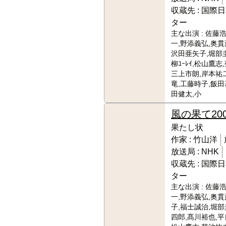
収蔵先 :
国際日
ター
主な出演 :
佐藤浩
一,野添義弘,奥貫
沢田亜矢子,堀部圭
柳ﾕｰﾚｲ,松山鷹志
三上市朗,岸本祐
竜,工藤時子,飯田
田健太,小
風の果て
20
果たし状
作家 :
竹山洋
放送局 :
NHK
収蔵先 :
国際日
ター
主な出演 :
佐藤浩
一,野添義弘,奥貫
子,福士誠治,堀部圭
四郎,髙川裕也,平