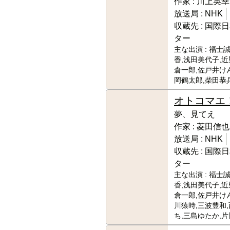
作家 :
川上英幸
放送局 :
NHK
収蔵先 :
国際日
ター
主な出演 :
福士誠
香,浅田美代子,近
倉一郎,佐戸井け
岡鶴太郎,柴田恭
オトコマエ
夢、見てえ
作家 :
菱田信也
放送局 :
NHK
収蔵先 :
国際日
ター
主な出演 :
福士誠
香,浅田美代子,近
倉一郎,佐戸井け
川猿時,三波豊和
ち,三島ゆたか,