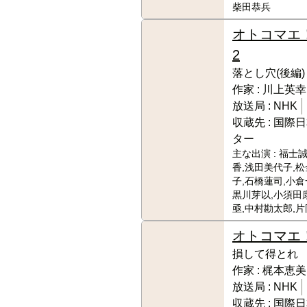
柴田恭兵
オトコマエ
2
落とし穴(後編)
作家 :
川上英幸
放送局 :
NHK
収蔵先 :
国際日
ター
主な出演 :
福士誠
香,浅田美代子,
子,石橋蓮司,小倉
黒川芽以,小須田
亟,中村勘太郎,
オトコマエ
損して得とれ
作家 :
梶本恵美
放送局 :
NHK
収蔵先 :
国際日