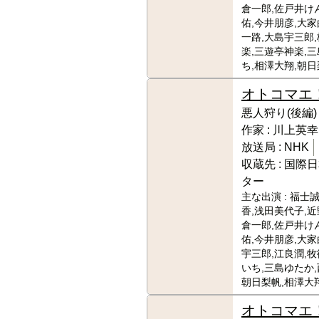
倉一郎,佐戸井け
佑,今井朋彦,大家
一路,大島宇三郎
楽,三遊亭神楽,
ち,相澤大翔,朝日
オトコマエ
悪人狩り(後編)
作家 :
川上英幸
放送局 :
NHK
収蔵先 :
国際日
ター
主な出演 :
福士誠
香,浅田美代子,近
倉一郎,佐戸井け
佑,今井朋彦,大家
宇三郎,江良潤,牧
いち,三島ゆたか,
朝日梨帆,相澤大
オトコマエ