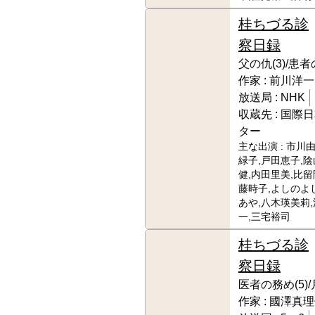
桂ちづる診
察日録
父の仇(3)/患者
作家 :
前川洋一
放送局 :
NHK
収蔵先 :
国際日
ター
主な出演 :
市川由
緑子,戸田恵子,陰
健,内田里美,比留
藤時子,よしのよ
あや,八木瑛美莉
一,三宅裕司
桂ちづる診
察日録
医者の務め(5)/
作家 :
國澤真理