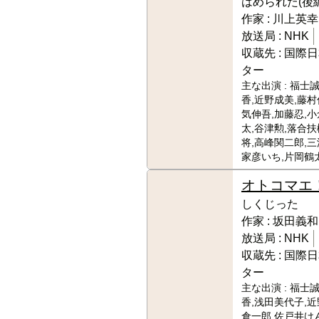
はめられた(後編
作家 :
川上英幸
放送局 :
NHK
収蔵先 :
国際日
ター
主な出演 :
福士誠
香,近野成美,藤村
気伸吾,加藤忍,
太,谷津勲,落合扶
将,高峰関二郎,三
家彦いち,片岡鶴
オトコマエ
しくじった
作家 :
坂田義和
放送局 :
NHK
収蔵先 :
国際日
ター
主な出演 :
福士誠
香,浅田美代子,近
倉一郎,佐戸井け