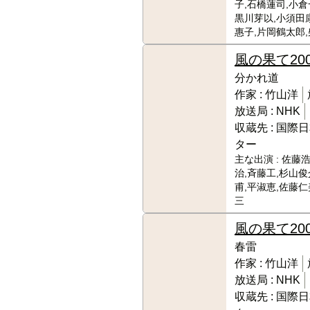
子,石橋蓮司,小倉
黒川芽以,小須田
惠子,片岡鶴太郎
風の果て
20
分かれ道
作家 :
竹山洋
放送局 :
NHK
収蔵先 :
国際日
ター
主な出演 :
佐藤浩
治,斉藤工,杉山俊介
甫,平淑恵,佐藤仁
三
風の果て
20
春雷
作家 :
竹山洋
放送局 :
NHK
収蔵先 :
国際日