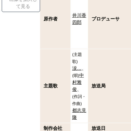
て見る
井川香
原作者
プロデューサ
四郎
(
主題
歌
)
涙…
中
(
唄
)
村雅
主題歌
放送局
俊
(
作詞・
作曲
)
都志見
隆
制作会社
放送日