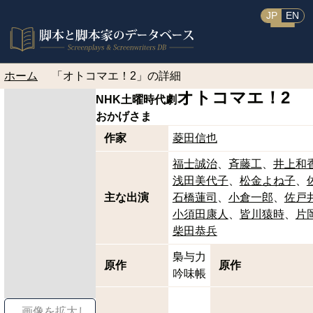
JP
EN
ホーム
「オトコマエ！2」の詳細
オトコマエ！2
NHK土曜時代劇
おかげさま
作家
菱田信也
福士誠治
斉藤工
井上和
浅田美代子
松金よね子
主な出演
石橋蓮司
小倉一郎
佐戸
小須田康人
皆川猿時
片
柴田恭兵
梟与力
原作
原作
吟味帳
画像を拡大し