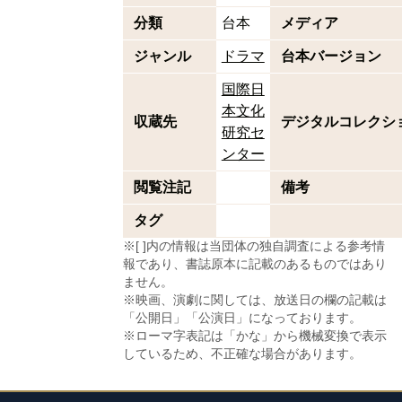
分類
台本
メディア
ジャンル
ドラマ
台本バージョン
国際日
本文化
収蔵先
デジタルコレクシ
研究セ
ンター
閲覧注記
備考
タグ
※[ ]内の情報は当団体の独自調査による参考情
報であり、書誌原本に記載のあるものではあり
ません。
※映画、演劇に関しては、放送日の欄の記載は
「公開日」「公演日」になっております。
※ローマ字表記は「かな」から機械変換で表示
しているため、不正確な場合があります。