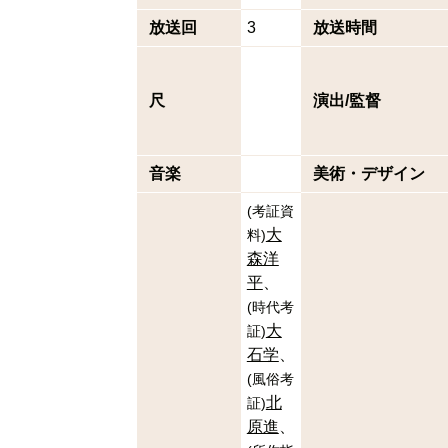
放送回
3
放送時間
尺
演出/監督
音楽
美術・デザイン
(
考証資
大
料
)
森洋
平
(
時代考
大
証
)
石学
(
風俗考
北
証
)
原進