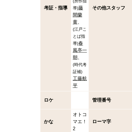
(
所作指
考証・指導
藤
その他スタッフ
導
)
間蘭
黄
(
江戸こ
とば指
春
導
)
風亭一
朝
(
時代考
証補
)
工藤航
平
ロケ
管理番号
オトコ
かな
マエ！
ローマ字
2