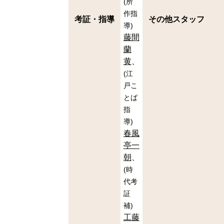
(
所
作指
考証・指導
その他スタッフ
導
)
藤間
蘭
黄
(
江
戸こ
とば
指
導
)
春風
亭一
朝
(
時
代考
証
補
)
工藤