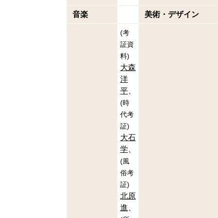
音楽
美術・デザイン
(
考
証資
料
)
大森
洋
平
(
時
代考
証
)
大石
学
(
風
俗考
証
)
北原
進