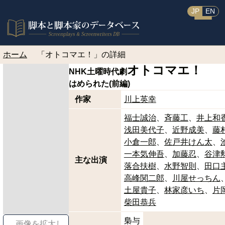
JP
EN
ホーム
「オトコマエ！」の詳細
オトコマエ！
NHK土曜時代劇
はめられた(前編)
作家
川上英幸
福士誠治
斉藤工
井上和
浅田美代子
近野成美
藤
小倉一郎
佐戸井けん太
一本気伸吾
加藤忍
谷津
主な出演
落合扶樹
水野智則
田口
高峰関二郎
川屋せっちん
土屋貴子
林家彦いち
片
柴田恭兵
梟与
画像を拡大し