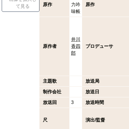
原作
力吟
原作
て見る
味帳
井川
原作者
香四
プロデューサ
郎
主題歌
放送局
制作会社
放送日
放送回
3
放送時間
尺
演出/監督