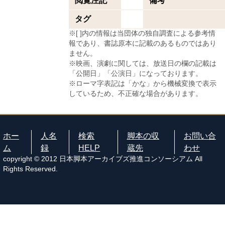
閲覧注記
備考
タグ
※[ ]内の情報は当団体の独自調査による参考情
報であり、書誌原本に記載のあるものではあり
ません。
※映画、演劇に関しては、放送日の欄の記載は
「公開日」「公演日」になっております。
※ローマ字表記は「かな」から機械変換で表示
しているため、不正確な場合があります。
ホー
人名
検索
脚本の収
お問い合
ム
録
HELP
蔵先
わせ
copyright © 2012 日本脚本アーカイブズ推進コンソーシアム All
Rights Reserved.