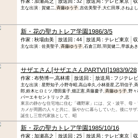
作家 :
加瀬高之
放送回 :
32
放送局 :
テレビ東京
収
主な出演 :
賀健二,
斉藤ゆう子
,吉佐美聖子,大仁田厚,さねよし
新・花の聖カトレア学園
1986/3/5
作家 :
秋場由美
放送回 :
44
放送局 :
テレビ東京
収
主な出演 :
佐美聖子,
斉藤ゆう子
,石倉三郎,羽賀健二,早坂あき
サザエさん[サザエさんPARTVII]
1983/9/28
作家 :
布勢博一,高林甫
放送回 :
放送局 :
フジテレ
主な出演 :
星野知子,小野寺昭,高山幸久,小林亜星,乙羽信子,
郎,鈴木ヒロミツ,増田葉子,畑正憲,斉藤慶子,
斉藤ゆう子
,野
パーエキセントリック,志
東京の静かな住宅地に住む「磯野家」には、父・波平、母・
カメが周囲の人々と共に、賑やかに暮らしていた。後にサザ
誕生し三世代家族として、昭
新・花の聖カトレア学園
1985/10/16
作家 :
加瀬高之
放送回 :
25
放送局 :
テレビ東京
収