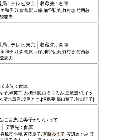
局 :
テレビ東京
収蔵先 :
倉庫
梶美和子,江森滋,関口保,細谷弘美,竹村恵,竹西敦
川登志夫
局 :
テレビ東京
収蔵先 :
倉庫
梶美和子,江森滋,関口保,細谷弘美,竹村恵,竹西敦
川登志夫
収蔵先 :
倉庫
キ子,嶋英二,大和田獏,白石まるみ,三波豊和,イッ
,清水章吾,塩沢とき,[津島要,篠山葉子,片山理子]
ラムに百恵に美子がいいって
ビ
収蔵先 :
倉庫
,春風亭小朝,斉藤慶子,
斉藤ゆう子
,渡辺めぐみ,藤