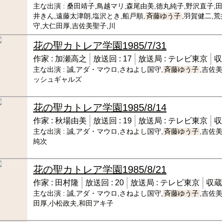
主な出演 :
桑田靖子,鳥越マリ,森尾由美,徳丸純子,野沢直子,
井きん,遠藤太津朗,塩沢とき,船戸順,
斉藤ゆう子
,羽賀健二,
守,大仁田厚,吉佐美聖子,川
花の聖カトレア学園
1985/7/31
作家 :
加瀬高之
放送回 :
17
放送局 :
テレビ東京
収
主な出演 :
誠,アダ・マウロ,さねよし国守,
斉藤ゆう子
,吉佐
ッシュギャルズ
花の聖カトレア学園
1985/8/14
作家 :
秋場由美
放送回 :
19
放送局 :
テレビ東京
収
主な出演 :
誠,アダ・マウロ,さねよし国守,
斉藤ゆう子
,吉佐
純次
花の聖カトレア学園
1985/8/21
作家 :
田村隆
放送回 :
20
放送局 :
テレビ東京
収蔵
主な出演 :
誠,アダ・マウロ,さねよし国守,
斉藤ゆう子
,吉佐
田厚,小松政夫,和田アキ子