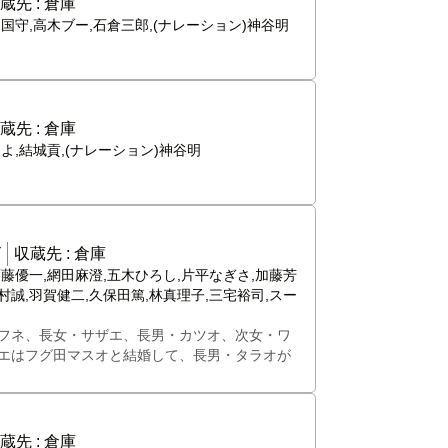
蔵先 :
倉庫
国守,高木ブー,石倉三郎,(ナレーション)神谷明
蔵先 :
倉庫
よ,結城貢,(ナレーション)神谷明
ビ
収蔵先 :
倉庫
斉藤優一,網田麻澄,五木ひろし,片平なぎさ,加藤芳
々村誠,羽賀健二,久保田篤,林真理子,三宅裕司,スー
フネ、長女・サザエ、長男・カツオ、次女・ワ
エはフグ田マスオと結婚して、長男・タラオが
蔵先 :
倉庫