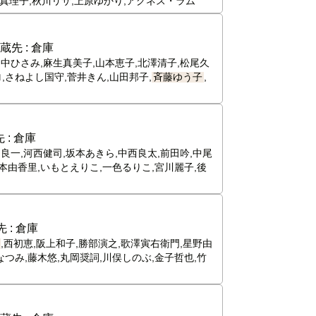
真理子,秋川リサ,上原ゆかり,アグネス・ラム
蔵先 :
倉庫
田中ひさみ,麻生真美子,山本恵子,北澤清子,松尾久
,さねよし国守,菅井きん,山田邦子,
斉藤ゆう子
,
 :
倉庫
口良一,河西健司,坂本あきら,中西良太,前田吟,中尾
松本由香里,いもとえりこ,一色るりこ,宮川麗子,後
 :
倉庫
,西初恵,阪上和子,勝部演之,歌澤寅右衛門,星野由
なつみ,藤木悠,丸岡奨詞,川俣しのぶ,金子哲也,竹