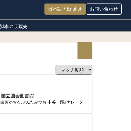
日本語
/
English
お問い合わせ
脚本の収蔵先
:
国立国会図書館
,由美かおる,せんだみつお,中谷一郎,(ナレーター)