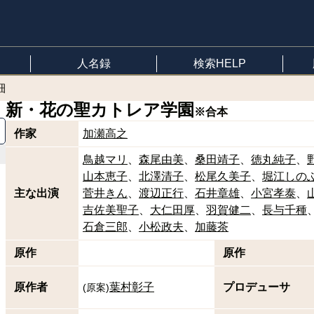
人名録
検索HELP
細
新・花の聖カトレア学園
※合本
作家
加瀬高之
鳥越マリ
森尾由美
桑田靖子
徳丸純子
山本恵子
北澤清子
松尾久美子
堀江しの
主な出演
菅井きん
渡辺正行
石井章雄
小宮孝泰
吉佐美聖子
大仁田厚
羽賀健二
長与千種
石倉三郎
小松政夫
加藤茶
原作
原作
原作者
葉村彰子
プロデューサ
(
原案
)