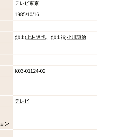
テレビ東京
1985/10/16
上村達也
小川謙治
(
演出
)
(
演出補
)
K03-01124-02
テレビ
ョン