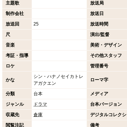
主題歌
放送局
制作会社
放送日
放送回
25
放送時間
尺
演出/監督
音楽
美術・デザイン
考証・指導
その他スタッフ
ロケ
管理番号
シン・ハナノセイカトレ
かな
ローマ字
アガクエン
分類
台本
メディア
ジャンル
ドラマ
台本バージョン
収蔵先
倉庫
デジタルコレクシ
閲覧注記
備考