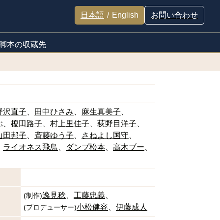
日本語
/
English
お問い合わせ
脚本の収蔵先
野沢直子
田中ひさみ
麻生真美子
ぶ
榎田路子
村上里佳子
荻野目洋子
山田邦子
斉藤ゆう子
さねよし国守
ライオネス飛鳥
ダンプ松本
高木ブー
逸見稔
工藤忠義
(
制作
)
小松健容
伊藤成人
(
プロデューサー
)