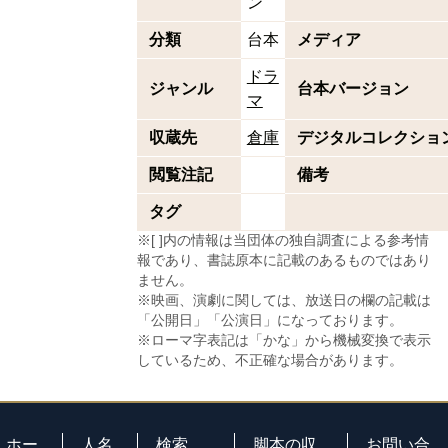
ン
分類
台本
メディア
ドラ
ジャンル
台本バージョン
マ
収蔵先
倉庫
デジタルコレクショ
閲覧注記
備考
タグ
※[ ]内の情報は当団体の独自調査による参考情
報であり、書誌原本に記載のあるものではあり
ません。
※映画、演劇に関しては、放送日の欄の記載は
「公開日」「公演日」になっております。
※ローマ字表記は「かな」から機械変換で表示
しているため、不正確な場合があります。
ホー
人名
検索
脚本の収
お問い合