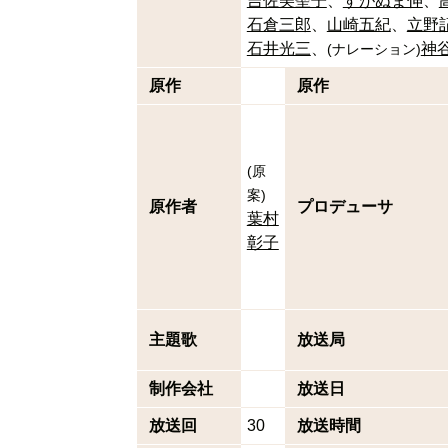
吉佐美聖子
すがぬま伸
石倉三郎
山崎五紀
立野
石井光三
神
(
ナレーション
)
原作
原作
(
原
案
)
原作者
プロデューサ
葉村
彰子
主題歌
放送局
制作会社
放送日
放送回
30
放送時間