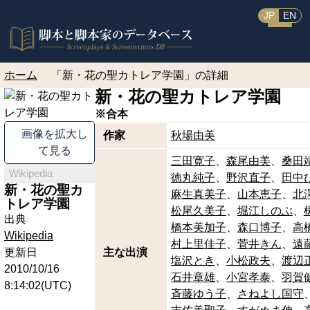
JP
EN
ホーム
「新・花の聖カトレア学園」の詳細
新・花の聖カトレア学園
※合本
画像を拡大し
作家
秋場由美
て見る
三田寛子
森尾由美
桑田
Wikipedia
徳丸純子
野沢直子
田中
新・花の聖カ
麻生真美子
山本恵子
北
トレア学園
松尾久美子
堀江しのぶ
出典
橋本美加子
森口博子
高
Wikipedia
村上里佳子
菅井きん
遠
更新日
主な出演
塩沢とき
小松政夫
渡辺
2010/10/16
石井章雄
小宮孝泰
羽賀
8:14:02(UTC)
斉藤ゆう子
さねよし国守