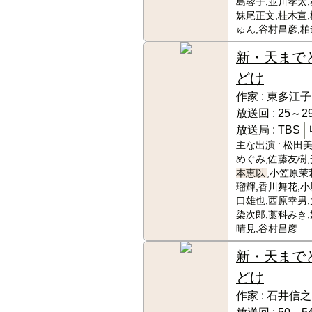
島蓉子,並川孝太,
妹尾正文,桂木宣
ゅん,谷村昌彦,柏
新・天まで
どけ
作家 :
東多江子
放送回 :
25～29
放送局 :
TBS
主な出演 :
松田美
めぐみ,佐藤友樹,
本恵以
,小笠原茉
瑠輝,香川舞花,小
口雄也,西原幸男,
染次郎,藁科みき,
晴見,谷村昌彦
新・天まで
どけ
作家 :
石井信之