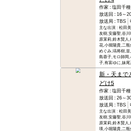
作家 :
塩田千種
放送回 :
16～20
放送局 :
TBS
主な出演 :
松田美
友樹,安藤聖,谷川
原茉莉,鈴木賢人
花,小堀陽貴,二瓶
めぐみ,塙将樹,並
島蓉子,モロ師岡
子,有富ゆに,妹
新・天まで
どけ5
作家 :
塩田千種
放送回 :
26～30
放送局 :
TBS
主な出演 :
松田美
友樹,安藤聖,谷川
原茉莉,鈴木賢人
瑛,小堀陽貴,二瓶