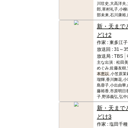
川壮史,大高洋夫
郎,草村礼子,小柳
部未来,石川康裕
新・天まで
どけ2
作家 :
東多江子
放送回 :
31～35
放送局 :
TBS
主な出演 :
松田美
めぐみ,佐藤友樹,
本恵以
,小笠原茉
瑠輝,香川舞花,小
島蓉子,小出由華,
藤裕香,市原明日
子,野添義弘,弘中
新・天まで
どけ3
作家 :
塩田千種