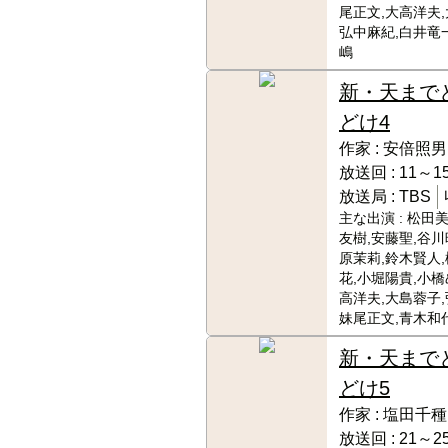
尾正文,大高洋夫,
弘中麻紀,白井竜
嶋
新・天まで
どけ4
作家 :
安倍照男
放送回 :
11～15
放送局 :
TBS
主な出演 :
松田美
友樹,安藤聖,谷川
原茉莉,鈴木賢人
花,小堀陽貴,小橋
高洋夫,大島蓉子,
妹尾正文,青木和
新・天まで
どけ5
作家 :
塩田千種
放送回 :
21～25