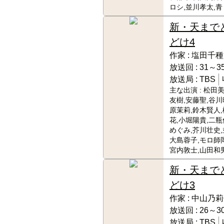
ロシ,並川孝太,青
新・天まで
どけ4
作家 :
塩田千種
放送回 :
31～35
放送局 :
TBS
主な出演 :
松田美
友樹,安藤聖,谷川
原茉莉,鈴木賢人
花,小堀陽貴,二瓶
めぐみ,芥川壮史,
大島蓉子,モロ師岡
宮内敦士,山田和
新・天まで
どけ3
作家 :
中山乃莉
放送回 :
26～30
放送局 :
TBS