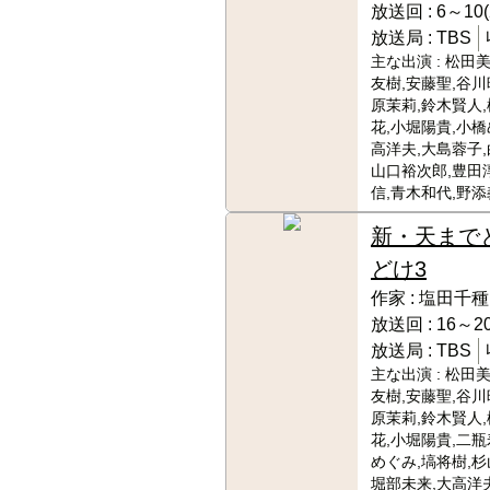
放送回 :
6～10(
放送局 :
TBS
主な出演 :
松田美
友樹,安藤聖,谷川
原茉莉,鈴木賢人
花,小堀陽貴,小橋
高洋夫,大島蓉子,
山口裕次郎,豊田
信,青木和代,野添
新・天まで
どけ3
作家 :
塩田千種
放送回 :
16～20
放送局 :
TBS
主な出演 :
松田美
友樹,安藤聖,谷川
原茉莉,鈴木賢人
花,小堀陽貴,二瓶
めぐみ,塙将樹,杉
堀部未来,大高洋