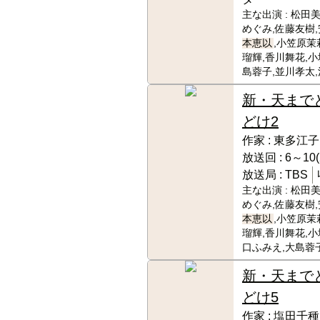
主な出演 :
松田美
めぐみ,佐藤友樹,
本恵以
,小笠原茉
瑠輝,香川舞花,小
島蓉子,並川孝太
新・天まで
どけ2
作家 :
東多江子
放送回 :
6～10(
放送局 :
TBS
主な出演 :
松田美
めぐみ,佐藤友樹,
本恵以
,小笠原茉
瑠輝,香川舞花,小
口ふみえ,大島蓉
新・天まで
どけ5
作家 :
塩田千種