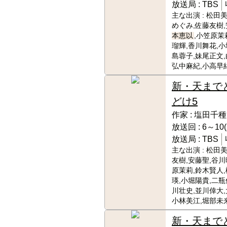
放送局 :
TBS
主な出演 :
松田美
めぐみ,佐藤友樹,
本恵以
,小笠原茉
瑠輝,香川舞花,小
島蓉子,妹尾正文,
弘中麻紀,小高早
新・天まで
どけ5
作家 :
塩田千種
放送回 :
6～10(
放送局 :
TBS
主な出演 :
松田美
友樹,安藤聖,谷川
原茉莉,鈴木賢人
瑛,小堀陽貴,二瓶
川壮史,並川倖大,
小林美江,堀部未
新・天まで