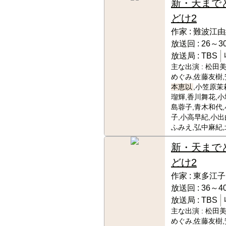
新・天まで
どけ2
作家 :
難波江由
放送回 :
26～30
放送局 :
TBS
主な出演 :
松田美
めぐみ,佐藤友樹,
本恵以
,小笠原茉
瑠輝,香川舞花,小
島蓉子,青木和代
子,小高早紀,小出
ふみえ,弘中麻紀
新・天まで
どけ2
作家 :
東多江子
放送回 :
36～40
放送局 :
TBS
主な出演 :
松田美
めぐみ,佐藤友樹,