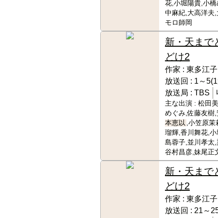
花,小堀陽貴,小橋
中麻紀,大高洋夫,
モロ師岡
新・天まで
どけ2
作家 :
東多江子
放送回 :
1～5(
放送局 :
TBS
主な出演 :
松田美
めぐみ,佐藤友樹,
本恵以
,小笠原茉
瑠輝,香川舞花,小
島蓉子,並川孝太,
谷村昌彦,妹尾正
新・天まで
どけ2
作家 :
東多江子
放送回 :
21～25