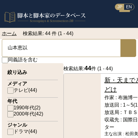
JP
EN
ホーム
検索結果: 44 件 (1 - 44)
同義語を含む
44
検索結果:
件 (
1 - 44
)
絞り込み
新・天まで
メディア
どけ
テレビ
(
44
)
作家 :
布施博一
年代
放送回 :
1～5(
1990年代
(
2
)
放送局 :
ＴＢＳ
2000年代
(
42
)
収蔵先 :
国際日
ジャンル
ター
ドラマ
(
44
)
主な出演 :
松田美