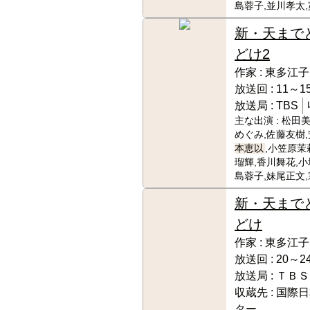
島蓉子,並川孝太
新・天まで
どけ2
作家 :
東多江子
放送回 :
11～15
放送局 :
TBS
主な出演 :
松田美
めぐみ,佐藤友樹,
本恵以
,小笠原茉
瑠輝,香川舞花,小
島蓉子,妹尾正文
新・天まで
どけ
作家 :
東多江子
放送回 :
20～24
放送局 :
ＴＢＳ
収蔵先 :
国際日
ター