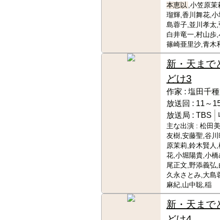
本恵以
,小笠原茉
瑠輝,香川舞花,小
島蓉子,並川孝太,
白井竜一,村山歩,
篠崎亜里沙,青木
新・天まで
どけ3
作家 :
塩田千種
放送回 :
11～15
放送局 :
TBS
主な出演 :
松田美
友樹,安藤聖,谷川
原茉莉,鈴木賢人
花,小堀陽貴,小橋
尾正文,野添義弘,
久永さとみ,大島
麻紀,山中聡,稲
新・天まで
どけ4