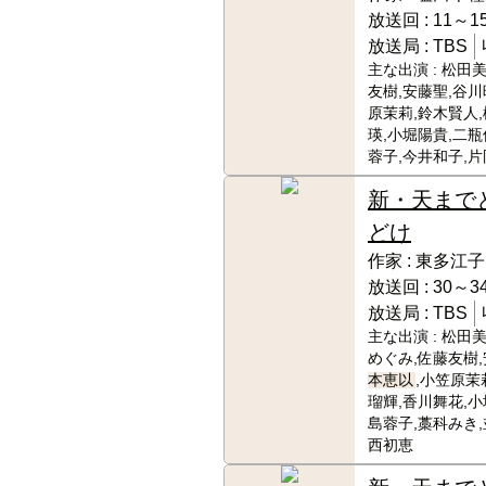
放送回 :
11～15
放送局 :
TBS
主な出演 :
松田美
友樹,安藤聖,谷川
原茉莉,鈴木賢人
瑛,小堀陽貴,二瓶
蓉子,今井和子,
新・天まで
どけ
作家 :
東多江子
放送回 :
30～34
放送局 :
TBS
主な出演 :
松田美
めぐみ,佐藤友樹,
本恵以
,小笠原茉
瑠輝,香川舞花,小
島蓉子,藁科みき,
西初恵