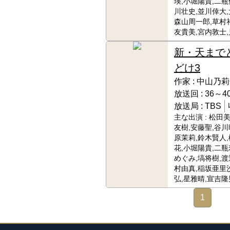
瑛,小堀陽貴,二瓶
川壮史,並川倖大,
森山周一郎,草村
友貴美,宮内敦士,
新・天まで
どけ3
作家 :
中山乃莉
放送回 :
36～40
放送局 :
TBS
主な出演 :
松田美
友樹,安藤聖,谷川
原茉莉,鈴木賢人
花,小堀陽貴,二瓶
めぐみ,塙将樹,渡
村由真,稲坂亜里
弘,星雅晴,宣吉隆
1