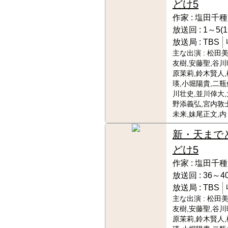
どけ5
作家 :
塩田千種
放送回 :
1～5(
放送局 :
TBS
主な出演 :
松田美
友樹,安藤聖,谷川
原茉莉,鈴木賢人
瑛,小堀陽貴,二瓶
川壮史,並川倖大,
野添義弘,宮内敦
未来,妹尾正文,内
新・天まで
どけ5
作家 :
塩田千種
放送回 :
36～40
放送局 :
TBS
主な出演 :
松田美
友樹,安藤聖,谷川
原茉莉,鈴木賢人