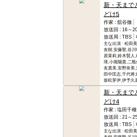
新・天まで
どけ5
作家 :
舘谷徹
放送回 :
16～20
放送局 :
TBS
主な出演 :
松田美
友樹,安藤聖,谷川
原茉莉,鈴木賢人
瑛,小堀陽貴,二瓶
友貴美,安野奈美,
田中匡志,千代将太
坂松芽伊,伊予久
新・天まで
どけ4
作家 :
塩田千種
放送回 :
21～25
放送局 :
TBS
主な出演 :
松田美