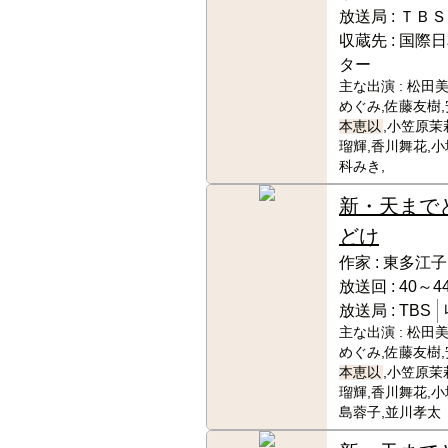
放送局 :
ＴＢＳ
収蔵先 :
国際日
ター
主な出演 :
松田美
めぐみ,佐藤友樹,
本恵以
,小笠原茉
瑠輝,香川舞花,小
科みき,
新・天まで
どけ
作家 :
東多江子
放送回 :
40～44
放送局 :
TBS
主な出演 :
松田美
めぐみ,佐藤友樹,
本恵以
,小笠原茉
瑠輝,香川舞花,小
島蓉子,並川孝太