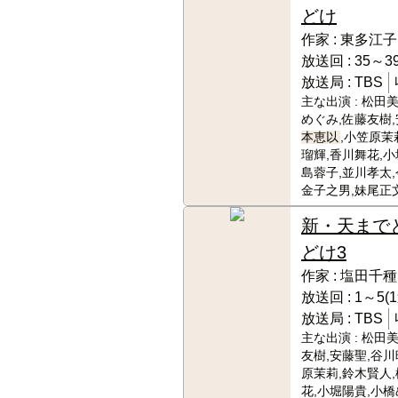
どけ
作家 :
東多江子
放送回 :
35～39
放送局 :
TBS
主な出演 :
松田美
めぐみ,佐藤友樹,
本恵以
,小笠原茉
瑠輝,香川舞花,小
島蓉子,並川孝太,
金子之男,妹尾正
新・天まで
どけ3
作家 :
塩田千種
放送回 :
1～5(
放送局 :
TBS
主な出演 :
松田美
友樹,安藤聖,谷川
原茉莉,鈴木賢人
花,小堀陽貴,小橋