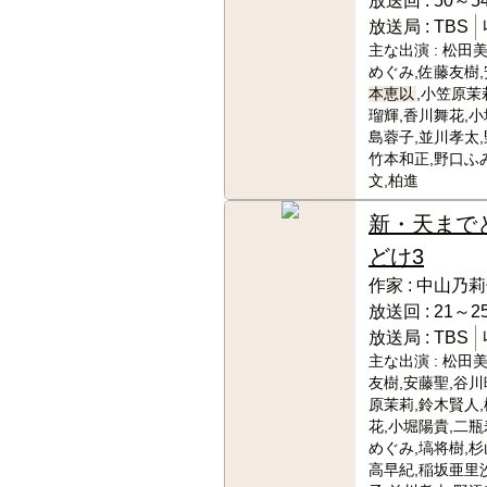
放送回 :
50～54
放送局 :
TBS
主な出演 :
松田美
めぐみ,佐藤友樹,
本恵以
,小笠原茉
瑠輝,香川舞花,小
島蓉子,並川孝太,
竹本和正,野口ふ
文,柏進
新・天まで
どけ3
作家 :
中山乃莉
放送回 :
21～25
放送局 :
TBS
主な出演 :
松田美
友樹,安藤聖,谷川
原茉莉,鈴木賢人
花,小堀陽貴,二瓶
めぐみ,塙将樹,杉
高早紀,稲坂亜里