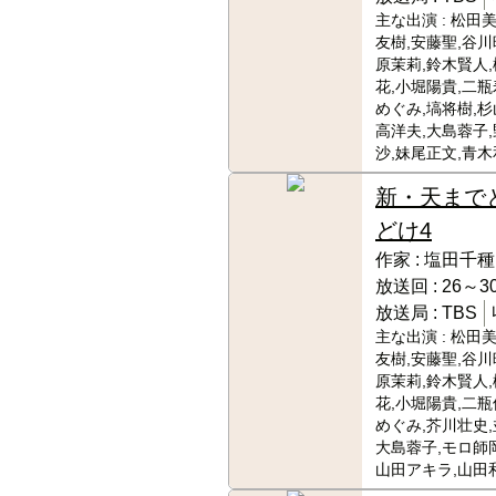
主な出演 :
松田美
友樹,安藤聖,谷川
原茉莉,鈴木賢人
花,小堀陽貴,二瓶
めぐみ,塙将樹,杉
高洋夫,大島蓉子
沙,妹尾正文,青木
新・天まで
どけ4
作家 :
塩田千種
放送回 :
26～30
放送局 :
TBS
主な出演 :
松田美
友樹,安藤聖,谷川
原茉莉,鈴木賢人
花,小堀陽貴,二瓶
めぐみ,芥川壮史,
大島蓉子,モロ師岡
山田アキラ,山田