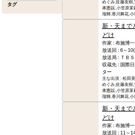
めぐみ,佐藤友樹,
タグ
本恵以
,小笠原茉
瑠輝,香川舞花,
新・天まで
どけ
作家 :
布施博一
放送回 :
6～10(
放送局 :
ＴＢＳ
収蔵先 :
国際日
ター
主な出演 :
松田美
めぐみ,佐藤友樹,
本恵以
,小笠原茉
瑠輝,香川舞花,
新・天まで
どけ
作家 :
布施博一
放送回 :
11～14