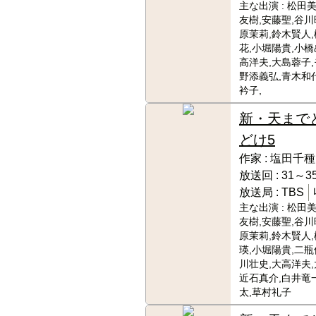
主な出演 :
松田美
友樹,安藤聖,谷川
原茉莉,鈴木賢人
花,小堀陽貴,小橋
高洋夫,大島蓉子,
野添義弘,青木和
衿子,
新・天まで
どけ5
作家 :
塩田千種
放送回 :
31～35
放送局 :
TBS
主な出演 :
松田美
友樹,安藤聖,谷川
原茉莉,鈴木賢人
瑛,小堀陽貴,二瓶
川壮史,大高洋夫,
近石真介,白井竜
太,草村礼子