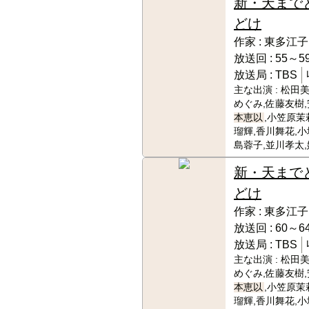
新・天まで
どけ
作家 :
東多江子
放送回 :
55～59
放送局 :
TBS
主な出演 :
松田美
めぐみ,佐藤友樹,
本恵以
,小笠原茉
瑠輝,香川舞花,小
島蓉子,並川孝太
新・天まで
どけ
作家 :
東多江子
放送回 :
60～64
放送局 :
TBS
主な出演 :
松田美
めぐみ,佐藤友樹,
本恵以
,小笠原茉
瑠輝,香川舞花,小