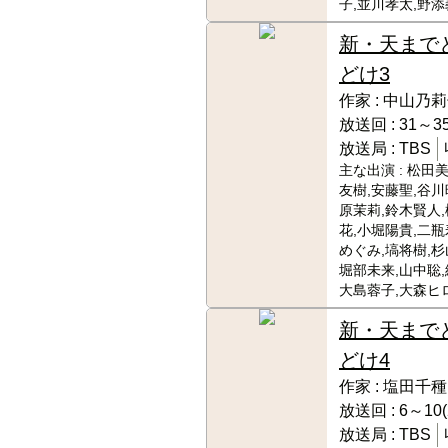
子,並川孝太,野
新・天まで
どけ3
作家 :
中山乃莉
放送回 :
31～35
放送局 :
TBS
主な出演 :
松田美
友樹,安藤聖,谷川
原茉莉,鈴木賢人
花,小堀陽貴,二瓶
めぐみ,塙将樹,杉
堀部未来,山中聡,
大島蓉子,大森ヒ
新・天まで
どけ4
作家 :
塩田千種
放送回 :
6～10(
放送局 :
TBS