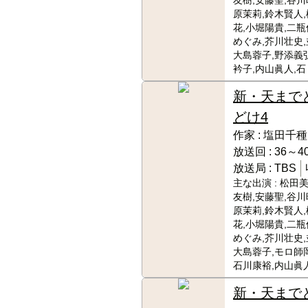
友樹,安藤聖,谷川
原茉莉,鈴木賢人
花,小堀陽貴,二瓶
めぐみ,芥川壮史,
大島蓉子,野添義
衿子,内山眞人,石
新・天まで
どけ4
作家 :
塩田千種
放送回 :
36～40
放送局 :
TBS
主な出演 :
松田美
友樹,安藤聖,谷川
原茉莉,鈴木賢人
花,小堀陽貴,二瓶
めぐみ,芥川壮史,
大島蓉子,モロ師岡
石川康裕,内山眞
新・天まで