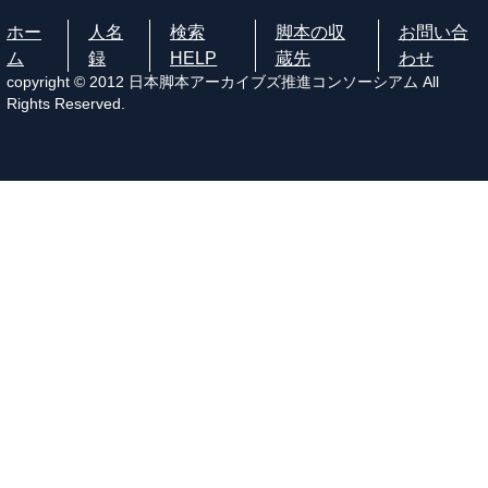
ホー
人名
検索
脚本の収
お問い合
ム
録
HELP
蔵先
わせ
copyright © 2012 日本脚本アーカイブズ推進コンソーシアム All
Rights Reserved.