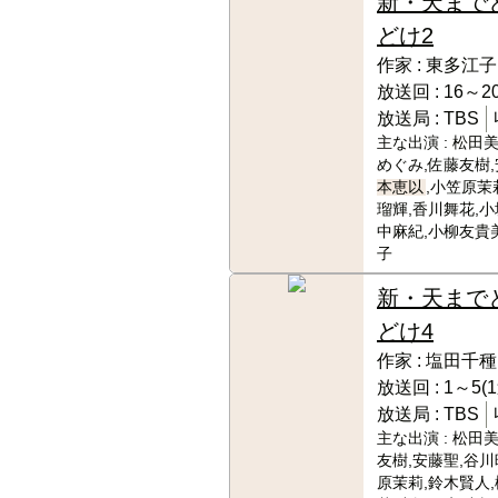
新・天まで
どけ2
作家 :
東多江子
放送回 :
16～20
放送局 :
TBS
主な出演 :
松田美
めぐみ,佐藤友樹,
本恵以
,小笠原茉
瑠輝,香川舞花,小
中麻紀,小柳友貴
子
新・天まで
どけ4
作家 :
塩田千種
放送回 :
1～5(
放送局 :
TBS
主な出演 :
松田美
友樹,安藤聖,谷川
原茉莉,鈴木賢人