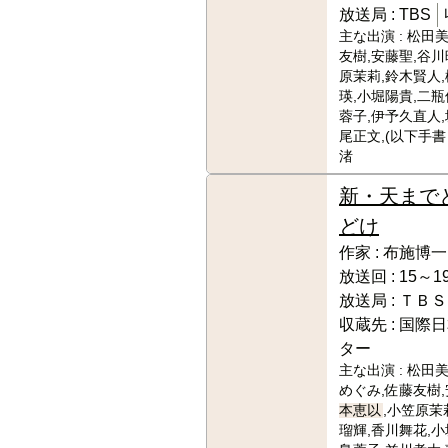
放送局 :
TBS
主な出演 :
松田美
友樹,安藤聖,谷川
原茉莉,鈴木賢人
瑛,小堀陽貴,二瓶
蓉子,伊予久直人,
尾正文,(以下手書
渚
新・天まで
どけ
作家 :
布施博一
放送回 :
15～19
放送局 :
ＴＢＳ
収蔵先 :
国際日
ター
主な出演 :
松田美
めぐみ,佐藤友樹,
本恵以
,小笠原茉
瑠輝,香川舞花,小