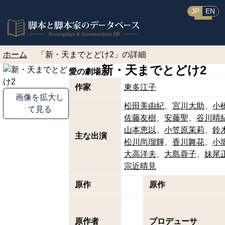
JP
EN
ホーム
「新・天までとどけ2」の詳細
新・天までとどけ2
愛の劇場
作家
東多江子
画像を拡大し
松田美由紀
宮川大助
小
て見る
佐藤友樹
安藤聖
谷川晴
山本恵以
小笠原茉莉
鈴
主な出演
松川尚瑠輝
香川舞花
小
大高洋夫
大島蓉子
妹尾
宗近晴見
原作
原作
原作者
プロデューサ