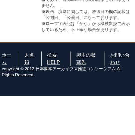
ません。
※映画、演劇に関しては、放送日の欄の記載は
「公開日」「公演日」になっております。
※ローマ字表記は「かな」から機械変換で表示
しているため、不正確な場合があります。
ホー
人名
検索
脚本の収
お問い合
ム
録
HELP
蔵先
わせ
copyright © 2012 日本脚本アーカイブズ推進コンソーシアム All
Rights Reserved.