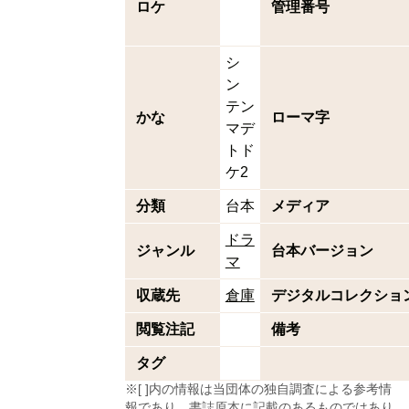
ロケ
管理番号
シ
ン
テン
かな
ローマ字
マデ
トド
ケ2
分類
台本
メディア
ドラ
ジャンル
台本バージョン
マ
収蔵先
倉庫
デジタルコレクショ
閲覧注記
備考
タグ
※[ ]内の情報は当団体の独自調査による参考情
報であり、書誌原本に記載のあるものではあり