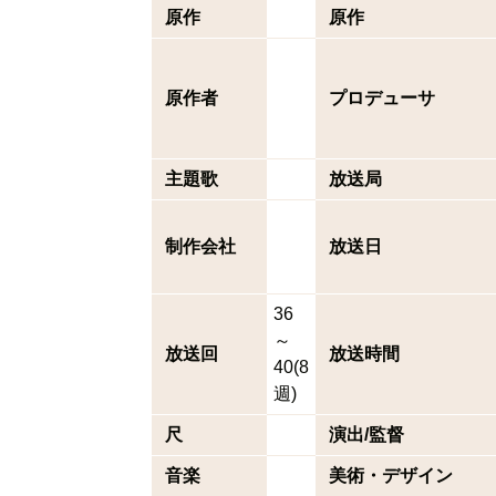
原作
原作
原作者
プロデューサ
主題歌
放送局
制作会社
放送日
36
～
放送回
放送時間
40(8
週)
尺
演出/監督
音楽
美術・デザイン