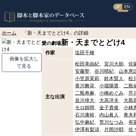
JP
EN
ホーム
「新・天までとどけ4」の詳細
新・天までとどけ4
愛の劇場
作家
塩田千種
画像を拡大し
松田美由紀
宮川大助
佐
て見る
安藤聖
谷川晴紀
山本恵
小笠原茉莉
鈴木賢人
松
香川舞花
小堀陽貴
二瓶
二瓶寿麻
小橋めぐみ
芥
主な出演
並川倖大
大高洋夫
大島
モロ師岡
金子貴俊
小林
石川康裕
内山眞人
青木
弘中麻紀
荒川なつみ
有
伊澤有梨須
片岡沙耶
佐