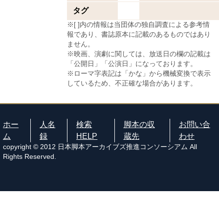
タグ
※[ ]内の情報は当団体の独自調査による参考情
報であり、書誌原本に記載のあるものではあり
ません。
※映画、演劇に関しては、放送日の欄の記載は
「公開日」「公演日」になっております。
※ローマ字表記は「かな」から機械変換で表示
しているため、不正確な場合があります。
ホー
人名
検索
脚本の収
お問い合
ム
録
HELP
蔵先
わせ
copyright © 2012 日本脚本アーカイブズ推進コンソーシアム All
Rights Reserved.