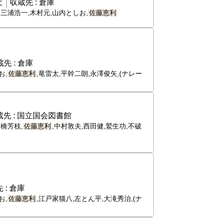
ビ
収蔵先 :
倉庫
,三浦浩一,木村元,山内としお,
佐藤恵利
先 :
倉庫
お,
佐藤恵利
,竜雷太,平幹二朗,永澤俊矢,(ナレー
先 :
国立国会図書館
橋芳枝,
佐藤恵利
,中村敦夫,西田健,鷲生功,不破
 :
倉庫
お,
佐藤恵利
,江戸家猫八,左とん平,大滝秀治,(ナ