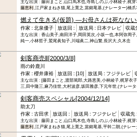
主な出演 :
藤田まこと,山口馬木也,寺島しのぶ,小林綾子,梶芽
藤恵利
,江戸家まねき猫,尾上寛之,當銘竜基,(ナレーター)橋爪
燃えて生きる(仮題) ―お母さんは死なな
作家 :
北泉優子
放送回 :
放送局 :
日本テレビ
収蔵先
主な出演 :
香山美子,南田洋子,岡田英次,小坂一也,本阿弥周子
純一,小林哲子,鷲尾眞知子,川端眞二,神山繁,長沢大,久木念
剣客商売Ⅱ
[2000/3/8]
雨の鈴鹿川
作家 :
櫻井康裕
放送回 :
[10]
放送局 :
フジテレビ
主な出演 :
[藤田まこと,渡部篤郎,大路恵美,小林綾子,梶芽衣子
三,田中隆三,麻乃佳世,大村波彦,坂田雅彦,下元年世,(ナレータ
剣客商売スペシャル
[2004/12/14]
助太刀
作家 :
古田求
放送回 :
放送局 :
フジテレビ
収蔵先 
主な出演 :
藤田まこと,山口馬木也,寺島しのぶ,小林綾子,梶芽
藤恵利
,江戸家まねき猫,尾上寛之,當銘竜基,平幹二朗,(ナレー