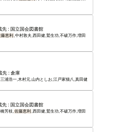
先 :
国立国会図書館
佐藤恵利
,中村敦夫,西田健,鷲生功,不破万作,増田
先 :
倉庫
,三浦浩一,木村元,山内としお,江戸家猫八,真田健
先 :
国立国会図書館
橋芳枝,
佐藤恵利
,西田健,鷲生功,不破万作,増田