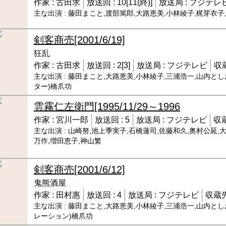
作家 :
古田求
放送回 :
10[11(終)]
放送局 :
フジテレ
主な出演 :
藤田まこと,渡部篤郎,大路恵美,小林綾子,梶芽衣子
剣客商売
[2001/6/19]
狂乱
作家 :
古田求
放送回 :
2[3]
放送局 :
フジテレビ
収蔵
主な出演 :
藤田まこと,大路恵美,小林綾子,三浦浩一,山内とし
ター)橋爪功
雲霧仁左衛門
[1995/11/29～1996
作家 :
宮川一郎
放送回 :
5
放送局 :
フジテレビ
収蔵
主な出演 :
山崎努,池上季実子,石橋蓮司,佐藤和久,奥村公延,大
万作,増田恵子,神山繁
剣客商売
[2001/6/12]
鬼熊酒屋
作家 :
田村惠
放送回 :
4
放送局 :
フジテレビ
収蔵先
主な出演 :
藤田まこと,大路恵美,小林綾子,三浦浩一,山内とし
レーション)橋爪功