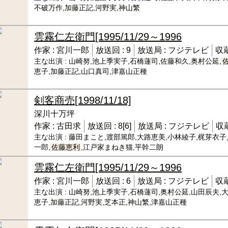
不破万作,加藤正記,河野実,神山繁
雲霧仁左衛門
[1995/11/29～1996
作家 :
宮川一郎
放送回 :
9
放送局 :
フジテレビ
収蔵
主な出演 :
山崎努,池上季実子,石橋蓮司,佐藤和久,奥村公延,
恵子,加藤正記,山口真司,津嘉山正種
剣客商売
[1998/11/18]
深川十万坪
作家 :
古田求
放送回 :
8[6]
放送局 :
フジテレビ
収蔵
主な出演 :
藤田まこと,渡部篤郎,大路恵美,小林綾子,梶芽衣子
一郎,
佐藤恵利
,江戸家まねき猫,平幹二朗
雲霧仁左衛門
[1995/11/29～1996
作家 :
宮川一郎
放送回 :
6
放送局 :
フジテレビ
収蔵
主な出演 :
山崎努,池上季実子,石橋蓮司,奥村公延,山田辰夫,大
恵子,加藤正記,河野実,芝本正,神山繁,津嘉山正種