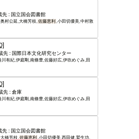
先 :
国立国会図書館
,奥村公延,大橋芳枝,
佐藤恵利
,小田切優美,中村敦
0]
蔵先 :
国際日本文化研究センター
蜷川有紀,伊庭剛,南條豊,佐藤好広,伊吹めぐみ,田
0]
蔵先 :
倉庫
蜷川有紀,伊庭剛,南條豊,佐藤好広,伊吹めぐみ,田
先 :
国立国会図書館
,大橋芳枝,
佐藤恵利
,小田切優美,西田健,鷲生功,