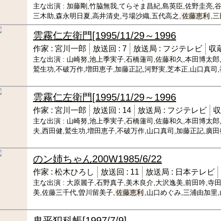
主な出演 :
加藤剛,竹脇無我,てらそま昌紀,島英臣,佐野圭亮,
三木助,森永明日夏,高井清史,弓場沙織,五代高之,
佐藤恵利
,
雲霧仁左衛門
[1995/11/29～1996
作家 :
宮川一郎
放送回 :
7
放送局 :
フジテレビ
収蔵
主な出演 :
山崎努,池上季実子,石橋蓮司,佐藤和久,本田博太郎
鷲生功,不破万作,増田恵子,加藤正記,河野実,芝本正,山口真司
雲霧仁左衛門
[1995/11/29～1996
作家 :
宮川一郎
放送回 :
14
放送局 :
フジテレビ
収
主な出演 :
山崎努,池上季実子,石橋蓮司,佐藤和久,本田博太郎
夫,西田健,鷲生功,増田恵子,不破万作,山口真司,加藤正記,廣
のン姉ちゃん200W
1985/6/22
作家 :
松木ひろし
放送回 :
11
放送局 :
日本テレビ
主な出演 :
大原麗子,石野真子,美木良介,大沢逸美,前田吟,寺
美,佐藤三千代,曽川留美子,
佐藤恵利
,山口めぐみ,三浦由加里
鬼平犯科帳
[1997/7/9]