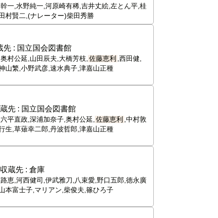
谷幹一,水野純一,河原崎有稀,吉井丈絵,左とん平,桂
三田村賢二,(ナレーター)柴田秀勝
先 :
国立国会図書館
,奥村公延,山田辰夫,大橋芳枝,
佐藤恵利
,西田健,
,神山繁,小野武彦,速水典子,津嘉山正種
蔵先 :
国立国会図書館
,六平直政,深浦加奈子,奥村公延,
佐藤恵利
,中村敦
田行生,草薙幸二郎,丹波哲郎,津嘉山正種
収蔵先 :
倉庫
田路恵,河西健司,伊武雅刀,八束愛,野口五郎,徳永廣
,山本富士子,マリアン,柴俊夫,篠ひろ子