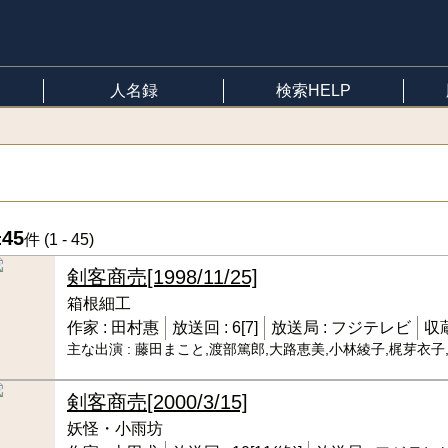
人名録
検索HELP
45
:
件 (
1 - 45
)
剣客商売
[1998/11/25]
箱根細工
作家 :
田村惠
放送回 :
6[7]
放送局 :
フジテレビ
収蔵
主な出演 :
藤田まこと,渡部篤郎,大路恵美,小林綾子,梶芽衣子
剣客商売
[2000/3/15]
妖怪・小雨坊