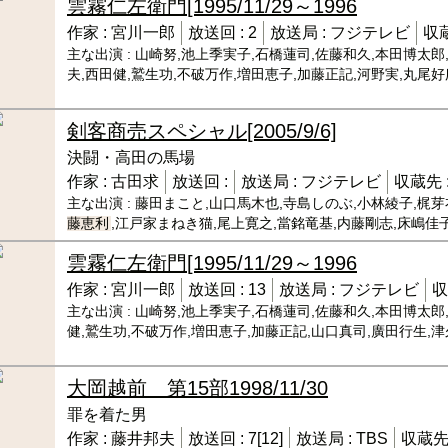
雲霧仁左衛門
[1995/11/29～1996
作家 :
宮川一郎
放送回 :
2
放送局 :
フジテレビ
収蔵
主な出演 :
山崎努,池上季実子,石橋蓮司,佐藤和久,本田博太郎
夫,西田健,鷲生功,不破万作,増田恵子,加藤正記,河野実,丸尾好
剣客商売スペシャル
[2005/9/6]
決闘・高田の馬場
作家 :
古田求
放送回 :
放送局 :
フジテレビ
収蔵先 
主な出演 :
藤田まこと,山口馬木也,寺島しのぶ,小林綾子,梶芽
藤恵利
,江戸家まねき猫,尾上寛之,當銘竜基,内藤剛志,床嶋佳子
雲霧仁左衛門
[1995/11/29～1996
作家 :
宮川一郎
放送回 :
13
放送局 :
フジテレビ
収
主な出演 :
山崎努,池上季実子,石橋蓮司,佐藤和久,本田博太郎
健,鷲生功,不破万作,増田恵子,加藤正記,山口真司,廣田行生,
大岡越前 第15部
1998/11/30
罪を着た男
作家 :
藤井邦夫
放送回 :
7[12]
放送局 :
TBS
収蔵先