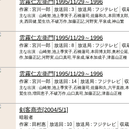
雲霧仁左衛門
[1995/11/29～1996
作家 :
宮川一郎
放送回 :
3
放送局 :
フジテレビ
収蔵
主な出演 :
山崎努,池上季実子,石橋蓮司,佐藤和久,本田博太郎
夫,西田健,鷲生功,不破万作,加藤正記,河野実,平泉成,神山繁
雲霧仁左衛門
[1995/11/29～1996
作家 :
宮川一郎
放送回 :
8
放送局 :
フジテレビ
収蔵
主な出演 :
山崎努,池上季実子,石橋蓮司,本田博太郎,奥村公延
作,加藤正記,河野実,山口真司,平泉成,塚本加成子,津嘉山正種
雲霧仁左衛門
[1995/11/29～1996
作家 :
宮川一郎
放送回 :
14
放送局 :
フジテレビ
収
主な出演 :
山崎努,池上季実子,石橋蓮司,佐藤和久,六平直政,
鷲生功,増田恵子,不破万作,山口真司,加藤正記,津嘉山正種
剣客商売
[2004/5/1]
暗殺者
作家 :
田村惠
放送回 :
10
放送局 :
フジテレビ
収蔵