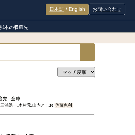
日本語
/
English
お問い合わせ
脚本の収蔵先
先 :
倉庫
,三浦浩一,木村元,山内としお,
佐藤恵利