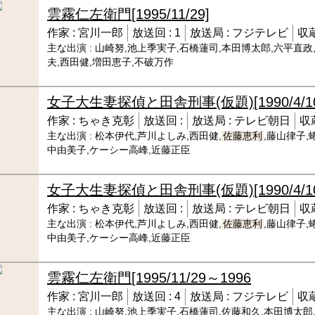
雲霧仁左衛門
[1995/11/29]
作家 :
宮川一郎
放送回 :
1
放送局 :
フジテレビ
収蔵
主な出演 :
山崎努,池上季実子,石橋蓮司,本田博太郎,六平直政
夫,西田健,増田恵子,不破万作
女子大生妻探偵と田舎刑事(仮題)
[1990/4/1
作家 :
ちゃき克彰
放送回 :
放送局 :
テレビ朝日
収
主な出演 :
松本伊代,芦川よしみ,西田健,
佐藤恵利
,藤山律子,
中由美子,ケーシー高峰,近藤正臣
女子大生妻探偵と田舎刑事(仮題)
[1990/4/1
作家 :
ちゃき克彰
放送回 :
放送局 :
テレビ朝日
収
主な出演 :
松本伊代,芦川よしみ,西田健,
佐藤恵利
,藤山律子,
中由美子,ケーシー高峰,近藤正臣
雲霧仁左衛門
[1995/11/29～1996
作家 :
宮川一郎
放送回 :
4
放送局 :
フジテレビ
収蔵
主な出演 :
山崎努,池上季実子,石橋蓮司,佐藤和久,本田博太郎