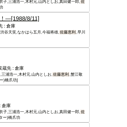
衣子,三浦浩一,木村元,山内としお,真田健一郎,
佐
功
い！―
[1988/8/11]
 :
倉庫
,渋谷天笑,なかはら五月,今福将雄,
佐藤恵利
,早川
収蔵先 :
倉庫
,三浦浩一,木村元,山内としお,
佐藤恵利
,蟹江敬
ー)橋爪功]
:
倉庫
衣子,三浦浩一,木村元,山内としお,真田健一郎,
佐
ター)橋爪功