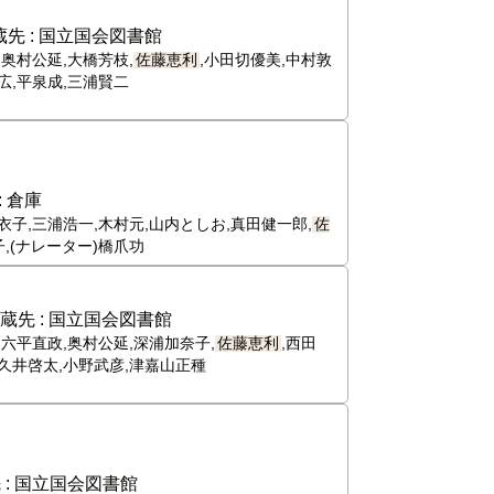
先 :
国立国会図書館
,奥村公延,大橋芳枝,
佐藤恵利
,小田切優美,中村敦
広,平泉成,三浦賢二
:
倉庫
衣子,三浦浩一,木村元,山内としお,真田健一郎,
佐
,(ナレーター)橋爪功
蔵先 :
国立国会図書館
,六平直政,奥村公延,深浦加奈子,
佐藤恵利
,西田
津久井啓太,小野武彦,津嘉山正種
 :
国立国会図書館