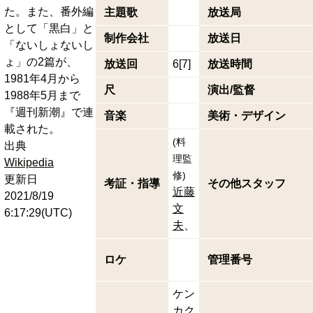
た。また、番外編
主題歌
放送局
として「黒白」と
制作会社
放送日
「ないしょないし
ょ」の2篇が、
放送回
6[7]
放送時間
1981年4月から
尺
演出/監督
1988年5月まで
『週刊新潮』で連
音楽
美術・デザイン
載された。
(
料
出典
理監
Wikipedia
修
)
更新日
考証・指導
その他スタッフ
近藤
2021/8/19
文
6:17:29(UTC)
夫
ロケ
管理番号
ケン
カク