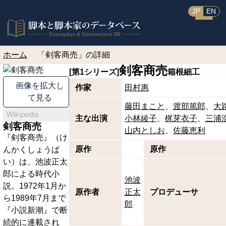
JP
EN
ホーム
「剣客商売」の詳細
剣客商売
[第1シリーズ]
箱根細工
画像を拡大し
作家
田村惠
て見る
藤田まこと
渡部篤郎
大
Wikipedia
主な出演
小林綾子
梶芽衣子
三浦
剣客商売
山内としお
佐藤恵利
『剣客商売』（け
原作
原作
んかくしょうば
い）は、池波正太
郎による時代小
池波
説。1972年1月か
原作者
正太
プロデューサ
ら1989年7月まで
郎
『小説新潮』で断
続的に連載され