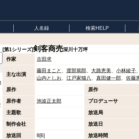
人名録
検索HELP
剣客商売
[第1シリーズ]
深川十万坪
作家
古田求
藤田まこと
渡部篤郎
大路恵美
小林綾子
主な出演
山内としお
江戸家猫八
真田健一郎
佐藤
池
原作
原作
載
原作者
池波正太郎
プロデューサ
な
主題歌
放送局
。
制作会社
放送日
放送回
8[6]
放送時間