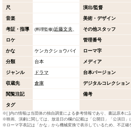
尺
演出/監督
音楽
美術・デザイン
考証・指導
近藤文夫
その他スタッフ
(
料理監修
)
ロケ
管理番号
かな
ケンカクショウバイ
ローマ字
分類
台本
メディア
ジャンル
ドラマ
台本バージョン
収蔵先
倉庫
デジタルコレクション
閲覧注記
備考
タグ
※[ ]内の情報は当団体の独自調査による参考情報であり、書誌原本
※映画、演劇に関しては、放送日の欄の記載は「公開日」「公演日」
※ローマ字表記は「かな」から機械変換で表示しているため、不正確