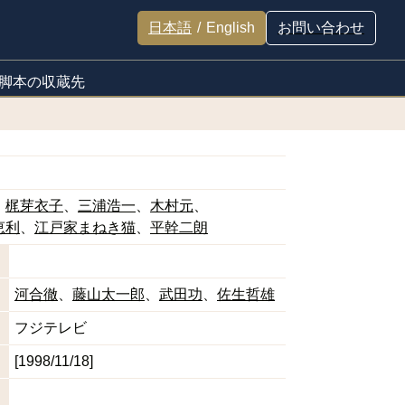
日本語
/
English
お問い合わせ
脚本の収蔵先
梶芽衣子
三浦浩一
木村元
恵利
江戸家まねき猫
平幹二朗
河合徹
藤山太一郎
武田功
佐生哲雄
フジテレビ
[1998/11/18]