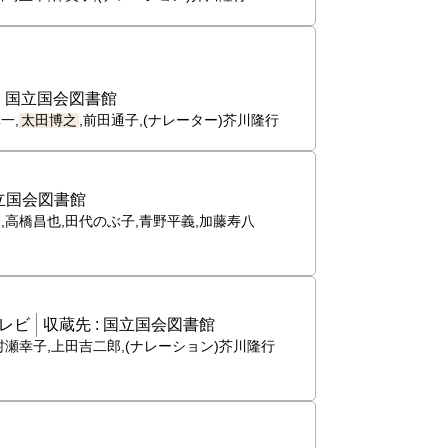
:
国立国会図書館
一,
太田博之
,前田通子,(ナレーター)芥川隆行
立国会図書館
繁,高橋昌也,田代のぶ子,青野平義,加藤寿八
レビ
収蔵先 :
国立国会図書館
村瀬幸子,上田吉二郎,(ナレーション)芥川隆行