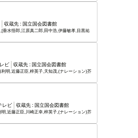
収蔵先 :
国立国会図書館
,[垂水悟郎,江原真二郎,田中浩,伊藤敏孝,目黒祐
レビ
収蔵先 :
国立国会図書館
南利明,近藤正臣,梓英子,天知茂,(ナレーション)芥
テレビ
収蔵先 :
国立国会図書館
利明,近藤正臣,川崎正幸,梓英子,(ナレーション)芥