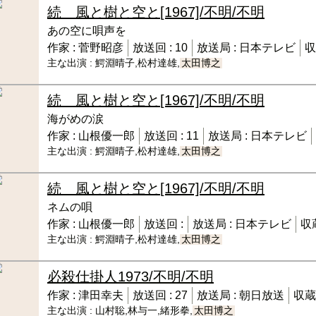
続 風と樹と空と
[1967]/不明/不明
あの空に唄声を
作家 :
菅野昭彦
放送回 :
10
放送局 :
日本テレビ
収
主な出演 :
鰐淵晴子,松村達雄,
太田博之
続 風と樹と空と
[1967]/不明/不明
海がめの涙
作家 :
山根優一郎
放送回 :
11
放送局 :
日本テレビ
主な出演 :
鰐淵晴子,松村達雄,
太田博之
続 風と樹と空と
[1967]/不明/不明
ネムの唄
作家 :
山根優一郎
放送回 :
放送局 :
日本テレビ
収
主な出演 :
鰐淵晴子,松村達雄,
太田博之
必殺仕掛人
1973/不明/不明
作家 :
津田幸夫
放送回 :
27
放送局 :
朝日放送
収蔵
主な出演 :
山村聡,林与一,緒形拳,
太田博之