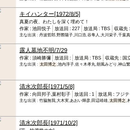
キイハンター
[1972/8/5]
真夏の夜、わたしを深く埋めて！
作家 :
池田悦子
放送回 :
227
放送局 :
TBS
収蔵先 
主な出演 :
丹波哲郎,野際陽子,川口浩,谷隼人,大川栄子,千葉真
露人墓地
不明/7/29
作家 :
須崎勝彌
放送回 :
放送局 :
TBS
収蔵先 :
国
主な出演 :
太田博之
,池内淳子,佐々木孝丸,朝風みどり,神山
清水次郎長
[1971/5/8]
作家 :
向田邦子,葉村彰子
放送回 :
1
放送局 :
フジテ
主な出演 :
竹脇無我,大木実,あおい輝彦,田辺靖雄,
太田博之
,
清水次郎長
[1971/10/2]