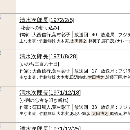
清水次郎長
[1972/2/5]
[花会への斬り込み]
作家 :
大西信行,葉村彰子
放送回 :
40
放送局 :
フジ
主な出演 :
竹脇無我,大木実,
太田博之
,梓英子,露口茂,(ナレ
清水次郎長
[1971/8/28]
[いのち三百六十日]
作家 :
大西信行,葉村彰子
放送回 :
17
放送局 :
フジ
主な出演 :
竹脇無我,大木実,田辺靖雄,
太田博之
,近藤正臣,梓
清水次郎長
[1971/12/18]
[小判の忘者を叩き斬れ]
作家 :
窪田篤人,葉村彰子
放送回 :
33
放送局 :
フジ
主な出演 :
竹脇無我,大木実,あおい輝彦,
太田博之
,船橋元,梓
清水次郎長
[1971/12/25]