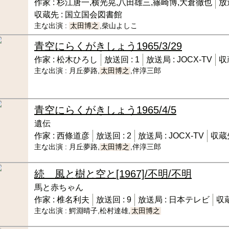
作家 :
杉江唐一,横光晃,八田雄三,篠崎博,大倉徹也
放
収蔵先 :
国立国会図書館
主な出演 :
太田博之
,柴山よしこ
青空にらくがきしょう
1965/3/29
作家 :
松木ひろし
放送回 :
1
放送局 :
JOCX-TV
収
主な出演 :
月丘夢路,
太田博之
,伴淳三郎
青空にらくがきしょう
1965/4/5
遺伝
作家 :
西條道彦
放送回 :
2
放送局 :
JOCX-TV
収蔵先
主な出演 :
月丘夢路,
太田博之
,伴淳三郎
続 風と樹と空と
[1967]/不明/不明
馬と赤ちゃん
作家 :
椎名利夫
放送回 :
9
放送局 :
日本テレビ
収蔵
主な出演 :
鰐淵晴子,松村達雄,
太田博之