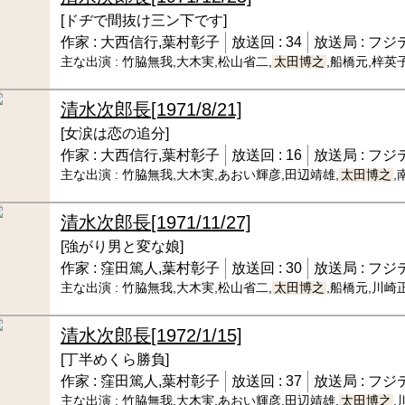
[ドヂで間抜け三ン下です]
作家 :
大西信行,葉村彰子
放送回 :
34
放送局 :
フジ
主な出演 :
竹脇無我,大木実,松山省二,
太田博之
,船橋元,梓英
清水次郎長
[1971/8/21]
[女涙は恋の追分]
作家 :
大西信行,葉村彰子
放送回 :
16
放送局 :
フジ
主な出演 :
竹脇無我,大木実,あおい輝彦,田辺靖雄,
太田博之
,
清水次郎長
[1971/11/27]
[強がり男と変な娘]
作家 :
窪田篤人,葉村彰子
放送回 :
30
放送局 :
フジ
主な出演 :
竹脇無我,大木実,松山省二,
太田博之
,船橋元,川崎
清水次郎長
[1972/1/15]
[丁半めくら勝負]
作家 :
窪田篤人,葉村彰子
放送回 :
37
放送局 :
フジ
主な出演 :
竹脇無我,大木実,あおい輝彦,田辺靖雄,
太田博之
,