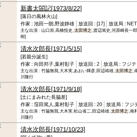
新書太閤記
[1973/8/22]
[落日の風林火山]
作家 :
池田一朗,野波静雄
放送回 :
[17]
放送局 :
NET
主な出演 :
山口崇,高橋悦史,
太田博之
,渡辺篤史,河原崎長一郎
樹]
清水次郎長
[1971/5/15]
[若親分誕生]
作家 :
向田邦子,葉村彰子
放送回 :
2
放送局 :
フジテ
主な出演 :
竹脇無我,大木実,あおい輝彦,田辺靖雄,
太田博之
,
川隆行
清水次郎長
[1971/9/18]
[土にまみれた長脇差]
作家 :
窪田篤人,葉村彰子
放送回 :
20
放送局 :
フジ
主な出演 :
竹脇無我,大木実,松山省二,田辺靖雄,
太田博之
,南
川隆行
清水次郎長
[1971/10/23]