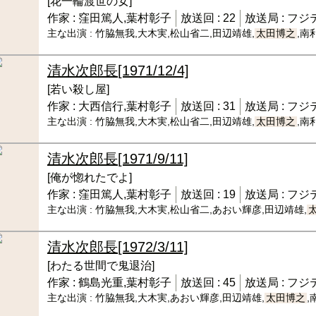
[花一輪渡世の女]
作家 :
窪田篤人,葉村彰子
放送回 :
22
放送局 :
フジ
主な出演 :
竹脇無我,大木実,松山省二,田辺靖雄,
太田博之
,南
清水次郎長
[1971/12/4]
[若い殺し屋]
作家 :
大西信行,葉村彰子
放送回 :
31
放送局 :
フジ
主な出演 :
竹脇無我,大木実,松山省二,田辺靖雄,
太田博之
,南
清水次郎長
[1971/9/11]
[俺が惚れたでよ]
作家 :
窪田篤人,葉村彰子
放送回 :
19
放送局 :
フジ
主な出演 :
竹脇無我,大木実,松山省二,あおい輝彦,田辺靖雄,
清水次郎長
[1972/3/11]
[わたる世間で鬼退治]
作家 :
鶴島光重,葉村彰子
放送回 :
45
放送局 :
フジ
主な出演 :
竹脇無我,大木実,あおい輝彦,田辺靖雄,
太田博之
,