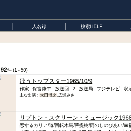
人名録
検索HELP
92
:
件 (
1 - 50
)
歌うトップスター
1965/10/9
作家 :
保富康午
放送回 :
2
放送局 :
フジテレビ
収蔵
主な出演 :
太田博之
,広瀬みさ
リプトン・スクリーン・ミュージック
196
恋するガリア/道/回転木馬/菩提樹/雨のしのびあい/