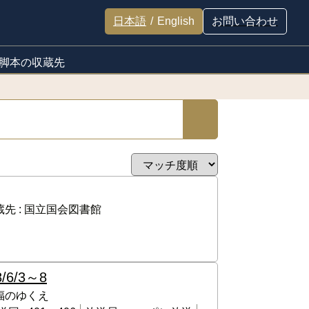
日本語
/
English
お問い合わせ
脚本の収蔵先
先 :
国立国会図書館
8/6/3～8
幸福のゆくえ