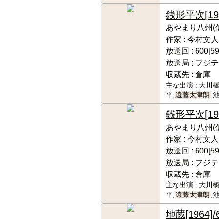
銭形平次
[19
あやまり八州(
作家 :
今村文人
放送回 :
600[59
放送局 :
フジテ
収蔵先 :
倉庫
主な出演 :
大川橋
平,
遠藤太津朗
,
銭形平次
[19
あやまり八州(
作家 :
今村文人
放送回 :
600[59
放送局 :
フジテ
収蔵先 :
倉庫
主な出演 :
大川橋
平,
遠藤太津朗
,
地蔵
[1964]/