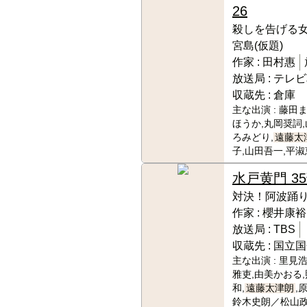
26
殺しを告げる女
宮島(仮題)
作家 :
田村惠
放送局 :
テレビ
収蔵先 :
倉庫
主な出演 :
藤田ま
ほうか,丸岡奨詞,
ろみどり,
遠藤太
子,山田吾一,平淑
水戸黄門 3
対決！阿波踊
作家 :
櫻井康裕
放送局 :
TBS
収蔵先 :
国立国
主な出演 :
里見浩
雅吏,由美かおる,
和,
遠藤太津朗
,
鈴木史朗／松山政