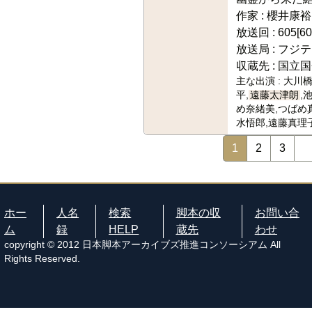
作家 :
櫻井康裕
放送回 :
605[60
放送局 :
フジテ
収蔵先 :
国立国
主な出演 :
大川橋
平,
遠藤太津朗
,
め奈緒美,つばめ
水悟郎,遠藤真理
1
2
3
ホー
人名
検索
脚本の収
お問い合
ム
録
HELP
蔵先
わせ
copyright © 2012 日本脚本アーカイブズ推進コンソーシアム All
Rights Reserved.