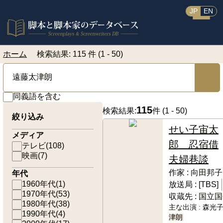
JP
EN
ホーム
検索結果: 115 件 (1 - 50)
同義語を含む
115
検索結果:
件 (
1 - 50
)
絞り込み
せい子宙太
メディア
郎 忍宿借
テレビ
(
108
)
映画
(
7
)
夫婦巷談
作家 :
向田邦子
年代
1960年代
(
1
)
放送局 :
[TBS]
1970年代
(
53
)
収蔵先 :
国立国
1980年代
(
38
)
主な出演 :
森光子
1990年代
(
4
)
津朗