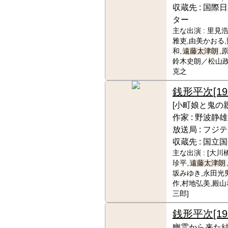
収蔵先 :
国際日
ター
主な出演 :
里見浩
雅吏,由美かおる,
和,
遠藤太津朗
,
鈴木史朗／松山政
克之
銭形平次
[19
[小町娘と鬼の親
作家 :
野波静雄
放送局 :
フジテ
収蔵先 :
国立国
主な出演 :
[大川
珍平,
遠藤太津朗
坂みゆき,永田光
作,村地弘美,殿山
三郎]
銭形平次
[1
幽霊から来た結