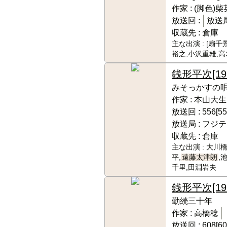
作家 :
(脚色)
放送回 :
放送局
収蔵先 :
倉庫
主な出演 :
[扇千景
裕之,小沢重雄,高
銭形平次
[1
みそっかすの
作家 :
本山大生
放送回 :
556[55
放送局 :
フジテ
収蔵先 :
倉庫
主な出演 :
大川橋
平,
遠藤太津朗
,
千里,田淵岩夫
銭形平次
[1
勤続三十年
作家 :
高橋稔
放送回 :
608[60