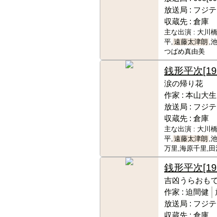
放送局 :
フジテ
収蔵先 :
倉庫
主な出演 :
大川橋
平,
遠藤太津朗
,
つばめ真由美
銭形平次
[1
涙の帰り花
作家 :
本山大生
放送局 :
フジテ
収蔵先 :
倉庫
主な出演 :
大川橋
平,
遠藤太津朗
,
万里,海原千里,
銭形平次
[1
吉凶うらおも
作家 :
迫間健
放送局 :
フジテ
収蔵先 :
倉庫