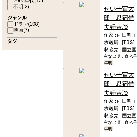
2000年代
(
17
)
不明
(
2
)
せい子宙太
郎 忍宿借
ジャンル
ドラマ
(
108
)
夫婦巷談
映画
(
7
)
作家 :
向田邦子
タグ
放送局 :
[TBS]
収蔵先 :
国立国
主な出演 :
森光子
津朗
せい子宙太
郎 忍宿借
夫婦巷談
作家 :
向田邦子
放送局 :
[TBS]
収蔵先 :
国立国
主な出演 :
森光子
津朗