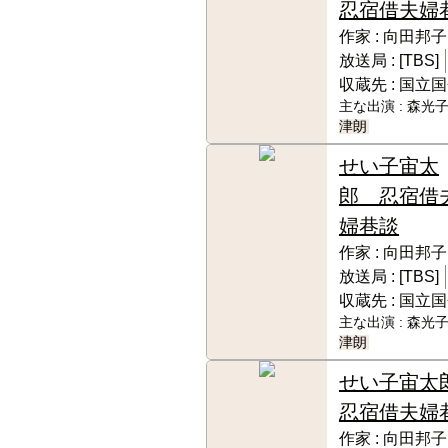
忍宿借夫婦
作家 :
向田邦子
放送局 :
[TBS]
収蔵先 :
国立国
主な出演 :
森光子
津朗
せい子宙太
郎 忍宿借
婦巷談
作家 :
向田邦子
放送局 :
[TBS]
収蔵先 :
国立国
主な出演 :
森光子
津朗
せい子宙
忍宿借夫婦
作家 :
向田邦子