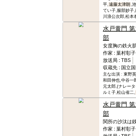
平,
遠藤太津朗
,
てい子,服部妙子,
川浪公次郎,松本
水戸黄門 第
部
女度胸の鉄火
作家 :
葉村彰子
放送局 :
TBS
収蔵先 :
国立国
主な出演 :
東野英
和田伸也,中谷一
元太郎,(ナレー
ルミ子,松山省二,
水戸黄門 第
部
関所の沙汰は
作家 :
葉村彰子