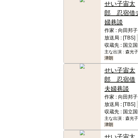
せい子宙太
郎 忍宿借
婦巷談
作家 :
向田邦子
放送局 :
[TBS]
収蔵先 :
国立国
主な出演 :
森光子
津朗
せい子宙太
郎 忍宿借
夫婦巷談
作家 :
向田邦子
放送局 :
[TBS]
収蔵先 :
国立国
主な出演 :
森光子
津朗
せい子宙太