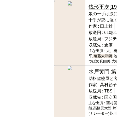
銭形平次
[19
娘の十手は涙に
十手が恋に泣く
作家 :
田上雄
放送回 :
610[61
放送局 :
フジテ
収蔵先 :
倉庫
主な出演 :
大川橋
平,
遠藤太津朗
,
つばめ真由美,大
水戸黄門 第
助格駕籠屋と
作家 :
葉村彰子
放送局 :
TBS
収蔵先 :
国立国
主な出演 :
西村晃
朗,高橋元太郎,片
(ナレーター)芥