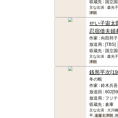
収蔵先 :
国立国
主な出演 :
森光子
津朗
せい子宙
忍宿借夫婦
作家 :
向田邦子
放送局 :
[TBS]
収蔵先 :
国立国
主な出演 :
森光子
津朗
銭形平次
[19
冬の蜆
作家 :
鈴木兵吾
放送回 :
602[59
放送局 :
フジテ
収蔵先 :
倉庫
主な出演 :
大川橋
平,
遠藤太津朗
,