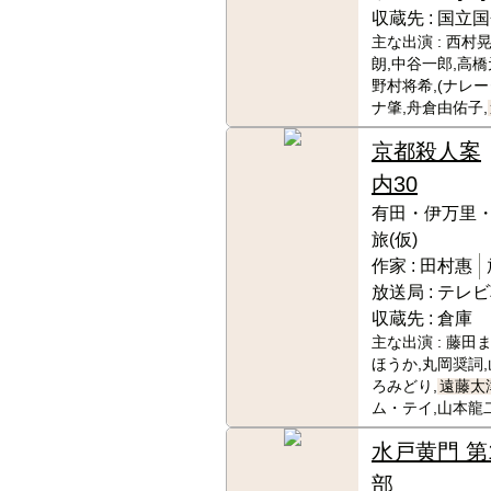
収蔵先 :
国立国
主な出演 :
西村晃
朗,中谷一郎,高橋
野村将希,(ナレ
ナ肇,舟倉由佑子,
京都殺人案
内30
有田・伊万里・
旅(仮)
作家 :
田村惠
放送局 :
テレビ
収蔵先 :
倉庫
主な出演 :
藤田ま
ほうか,丸岡奨詞,
ろみどり,
遠藤太
ム・テイ,山本龍
水戸黄門 第
部