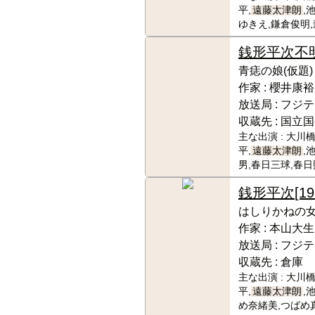
平,
遠藤太津朗
,
ゆきえ,鎌倉俊明
銭形平次
不
青痣の娘(仮題)
作家 :
櫻井康裕
放送局 :
フジテ
収蔵先 :
国立国
主な出演 :
大川橋
平,
遠藤太津朗
,
男,春日三球,春
銭形平次
[1
はしりかねの
作家 :
本山大生
放送局 :
フジテ
収蔵先 :
倉庫
主な出演 :
大川橋
平,
遠藤太津朗
,
め奈緒美,つばめ