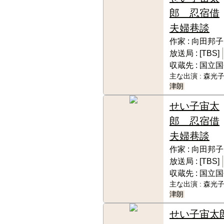
郎 忍宿借
夫婦巷談
作家 :
向田邦子
放送局 :
[TBS]
収蔵先 :
国立国
主な出演 :
森光子
津朗
せい子宙太
郎 忍宿借
夫婦巷談
作家 :
向田邦子
放送局 :
[TBS]
収蔵先 :
国立国
主な出演 :
森光子
津朗
せい子宙