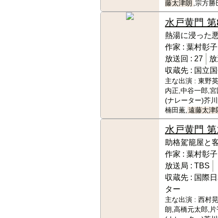
藤太津朗
,宗方勝
水戸黄門 第
熱湯に浸った
作家 :
葉村彰子
放送回 :
27
放
収蔵先 :
国立国
主な出演 :
東野英
内正,中谷一郎,宮
(ナレーター)芥
楠田薫,
遠藤太津
水戸黄門 第
助格駕籠屋と
作家 :
葉村彰子
放送局 :
TBS
収蔵先 :
国際日
ター
主な出演 :
西村晃
朗,高橋元太郎,片