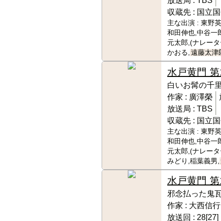
放送局 :
TBS
収蔵先 :
国立国
主な出演 :
東野英
和田伸也,中谷一
元太郎,(ナレー
かおる,
遠藤太津
水戸黄門 第
白いお髯の千
作家 :
廣澤榮
放送局 :
TBS
収蔵先 :
国立国
主な出演 :
東野英
和田伸也,中谷一
元太郎,(ナレー
みどり,稲葉義男,
水戸黄門 第
邪念払った鬼
作家 :
大西信行
放送回 :
28[27]