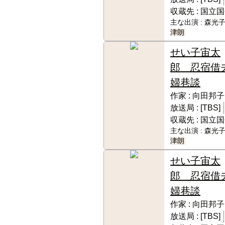
収蔵先 :
国立国
主な出演 :
森光子
津朗
せい子宙太
郎 忍宿借
婦巷談
作家 :
向田邦子
放送局 :
[TBS]
収蔵先 :
国立国
主な出演 :
森光子
津朗
せい子宙太
郎 忍宿借
婦巷談
作家 :
向田邦子
放送局 :
[TBS]