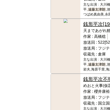
主な出演 :
大川橋
平,
遠藤太津朗
,
つばめ真由美,永
銭形平次
[1
天まであがれ
作家 :
高橋稔
放送回 :
522[52
放送局 :
フジテ
収蔵先 :
倉庫
主な出演 :
大川橋
平,
遠藤太津朗
,
岩夫,海原千里,
銭形平次
不
めおと火事(仮題
作家 :
櫻井康裕
放送局 :
フジテ
収蔵先 :
国立国
主な出演 :
大川橋