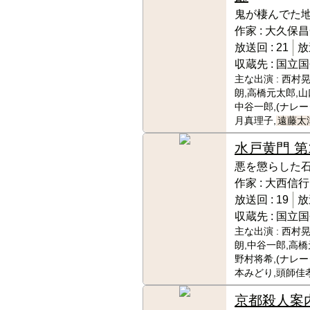
鬼が棲んでた
作家 :
大久保昌
放送回 :
21
放
収蔵先 :
国立国
主な出演 :
西村晃
朗,高橋元太郎,山
中谷一郎,(ナレ
月真理子,
遠藤太
水戸黄門 第
悪を懲らした
作家 :
大西信行
放送回 :
19
放
収蔵先 :
国立国
主な出演 :
西村晃
朗,中谷一郎,高橋
野村将希,(ナレ
本みどり,頭師佳孝
京都殺人案