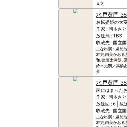
克之
水戸黄門 3
お転婆姫の大
作家 :
岡本さと
放送局 :
TBS
収蔵先 :
国立国
主な出演 :
里見浩
雅吏,由美かおる,
和,
遠藤太津朗
,
鈴木史朗／高橋あ
昇
水戸黄門 3
罠にはまった
作家 :
岡本さと
放送回 :
6
放送
収蔵先 :
国立国
主な出演 :
里見浩
雅吏,由美かおる,