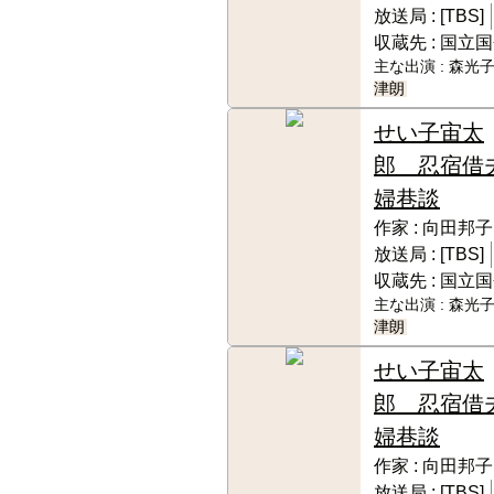
放送局 :
[TBS]
収蔵先 :
国立国
主な出演 :
森光子
津朗
せい子宙太
郎 忍宿借
婦巷談
作家 :
向田邦子
放送局 :
[TBS]
収蔵先 :
国立国
主な出演 :
森光子
津朗
せい子宙太
郎 忍宿借
婦巷談
作家 :
向田邦子
放送局 :
[TBS]