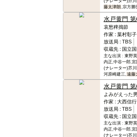
(ナレーター)芥
藤太津朗
,宗方勝
水戸黄門 第
哀愁稗搗節
作家 :
葉村彰子
放送局 :
TBS
収蔵先 :
国立国
主な出演 :
東野英
内正,中谷一郎,宮
(ナレーター)芥
河原崎建三,
遠藤
水戸黄門 第
よみがえった
作家 :
大西信行
放送局 :
TBS
収蔵先 :
国立国
主な出演 :
東野英
内正,中谷一郎,宮
(ナレーター)芥