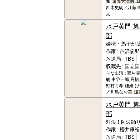
和,
遠藤太津朗
,
鈴木史朗／江藤潤
太
水戸黄門 第
部
姫様・馬子が
作家 :
芦沢俊郎
放送局 :
TBS
収蔵先 :
国立国
主な出演 :
西村晃
朗,中谷一郎,高橋
野村将希,娃娃,(
／川島なお美,
遠
水戸黄門 第
部
対決！阿波踊
作家 :
櫻井康裕
放送局 :
TBS