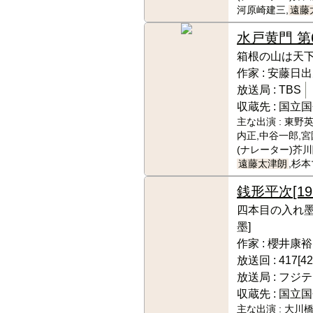
河原崎建三,
遠藤
水戸黄門 第
箱根の山は天
作家 :
安藤日出
放送局 :
TBS
収蔵先 :
国立国
主な出演 :
東野英
内正,中谷一郎,宮
(ナレーター)芥
遠藤太津朗
,杉
銭形平次
[1
四本目の入れ墨
墨]
作家 :
櫻井康裕
放送回 :
417[42
放送局 :
フジテ
収蔵先 :
国立国
主な出演 :
大川橋