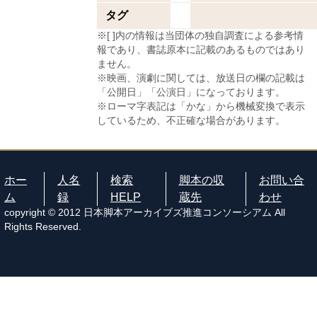
タグ
※[ ]内の情報は当団体の独自調査による参考情
報であり、書誌原本に記載のあるものではあり
ません。
※映画、演劇に関しては、放送日の欄の記載は
「公開日」「公演日」になっております。
※ローマ字表記は「かな」から機械変換で表示
しているため、不正確な場合があります。
ホー
人名
検索
脚本の収
お問い合
ム
録
HELP
蔵先
わせ
copyright © 2012 日本脚本アーカイブズ推進コンソーシアム All
Rights Reserved.