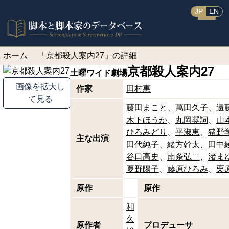
JP
EN
ホーム
「京都殺人案内27」の詳細
京都殺人案内27
土曜ワイド劇場
画像を拡大し
作家
田村惠
て見る
藤田まこと
萬田久子
遠
木下ほうか
丸岡奨詞
山
ひろみどり
平淑恵
猪野
主な出演
田代純子
緒方幹太
田中
谷口高史
南条弘二
渚ま
夏野陽子
藤原ひろみ
栗
原作
原作
和
久
原作者
プロデューサ