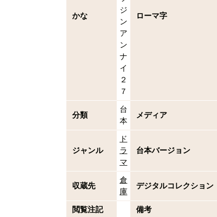
ジ
かな
ローマ字
ン
ア
ン
ナ
イ
２
７
台
分類
メディア
本
ド
ジャンル
ラ
台本バージョン
マ
倉
収蔵先
デジタルコレクション
庫
閲覧注記
備考