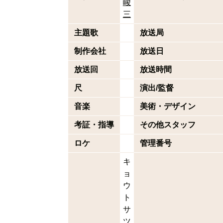
峻
三
主題歌
放送局
制作会社
放送日
放送回
放送時間
尺
演出/監督
音楽
美術・デザイン
考証・指導
その他スタッフ
ロケ
管理番号
キ
ョ
ウ
ト
サ
ツ