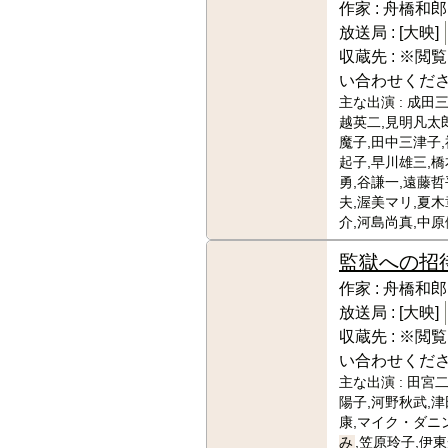
作家 :
舟橋和郎
放送局 :
[大映]
収蔵先 :
※閲覧
い合わせくだ
主な出演 :
成田三
越英二,見明凡太
魔子,田中三津子
起子,早川雄三,橋
勇,谷謙一,遠藤哲
夫,渥美マリ,夏木
介,河島尚真,中原
監獄への招
作家 :
舟橋和郎
放送局 :
[大映]
収蔵先 :
※閲覧
い合わせくだ
主な出演 :
田宮二
陽子,河野秋武,津
康,マイク・ダニン
み
,笠原玲子,伊