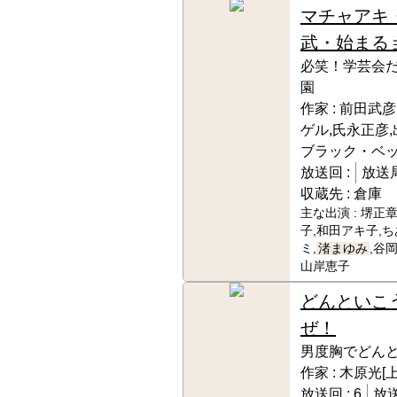
マチャアキ
武・始まる
必笑！学芸会
園
作家 :
前田武彦
ゲル,氏永正彦,
ブラック・ベ
放送回 :
放送局
収蔵先 :
倉庫
主な出演 :
堺正章
子,和田アキ子,
ミ,
渚まゆみ
,谷
山岸恵子
どんといこ
ぜ！
男度胸でどん
作家 :
木原光[
放送回 :
6
放送