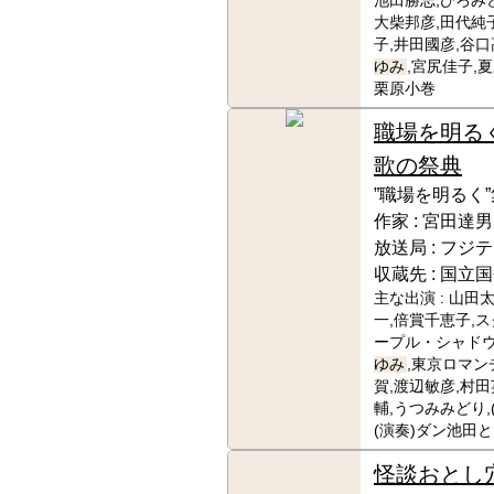
池田勝志,ひろみど
大柴邦彦,田代純
子,井田國彦,谷口
ゆみ
,宮尻佳子,
栗原小巻
職場を明る
歌の祭典
”職場を明るく
作家 :
宮田達男
放送局 :
フジテ
収蔵先 :
国立国
主な出演 :
山田太
一,倍賞千恵子,
ープル・シャドウ
ゆみ
,東京ロマン
賀,渡辺敏彦,村田
輔,うつみみどり,
(演奏)ダン池田
怪談おとし