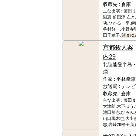
収蔵先 :
倉庫
主な出演 :
藤田ま
淑恵,前田淳,左と
功,ひかる一平,伊
谷村好一,小野寺
田千穂子,
渚まゆ
京都殺人案
内29
北陸能登半島
燭
作家 :
平林幸恵
放送局 :
テレビ
収蔵先 :
倉庫
主な出演 :
藤田ま
太津朗,木下ほうか
池田勝志,ひろみど
山口馬木也,大出俊
志,岩崎加根子,