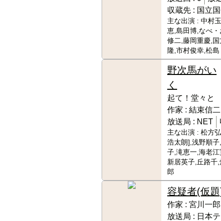
収蔵先 :
国立国
主な出演 :
中村玉
恵,島田博,なべ・
修二,藤岡重慶,国
隆,市村俊幸,松島
野次馬がい
く
起て！堂々と
作家 :
結束信二
放送局 :
NET
主な出演 :
松方弘
浩太朗],浅野順子
子,滝恵一,海老江
新居英子,丘路千
郎
容疑者(仮題
作家 :
宮川一郎
放送局 :
日本テ