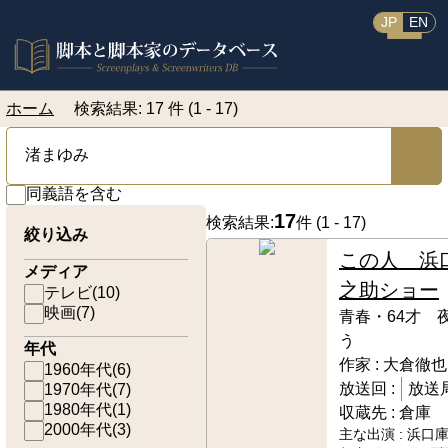
JP
EN
ホーム
検索結果: 17 件 (1 - 17)
同義語を含む
17
検索結果:
件 (
1 - 17
)
絞り込み
この人 浜
メディア
之助ショー
テレビ
(
10
)
映画
(
7
)
青春・64才 
う
年代
作家 :
大倉徹也
1960年代
(
6
)
放送回 :
放送局
1970年代
(
7
)
1980年代
(
1
)
収蔵先 :
倉庫
2000年代
(
3
)
主な出演 :
浜口庫