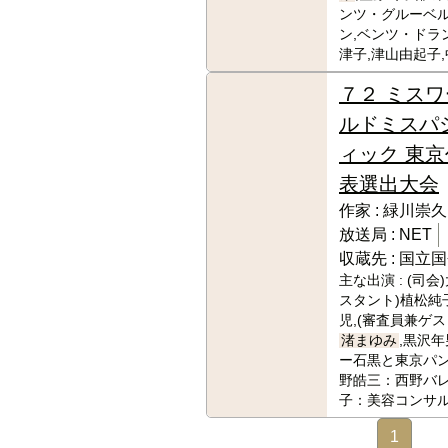
ンツ・グルーベル
ン,ベンツ・ドラ
津子,津山由起子
７２ ミスワ
ルドミスパ
ィック 東京
表選出大会
作家 :
緑川崇久
放送局 :
NET
収蔵先 :
国立国
主な出演 :
(司会
スタント)植松純子
児,(審査員兼ゲス
渚まゆみ
,黒沢年
ー石黒と東京パン
野皓三：西野バレ
子：美容コンサル
1