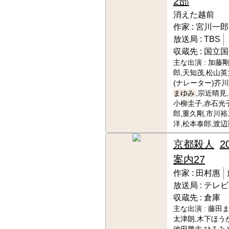
2部
消えた越前
作家 :
宮川一郎
放送局 :
TBS
収蔵先 :
国立国
主な出演 :
加藤剛
郎,天知茂,松山英
(ナレーター)芥
まゆみ
,宗近晴見
小柳圭子,赤石光
郎,重久剛,市川裕
洋,松本泰郎,渡
京都殺人
2
案内27
作家 :
田村惠
放送局 :
テレビ
収蔵先 :
倉庫
主な出演 :
藤田ま
太津朗,木下ほうか