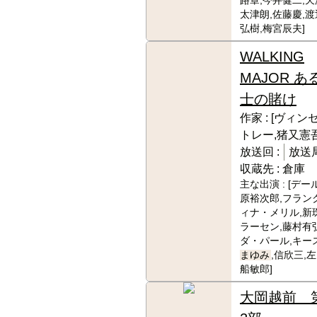
路章,今井健二,天
太津朗,佐藤慶,渡
弘樹,梅宮辰夫]
WALKING
MAJOR あ
士の賭け
作家 :
[ヴィン
トレー,猪又憲吾
放送回 :
放送局
収蔵先 :
倉庫
主な出演 :
[デー
原裕次郎,フランク
ィナ・メリル,新
ラーセン,藤村有
ダ・パール,キース
まゆみ
,信欣三,
船敏郎]
大岡越前 