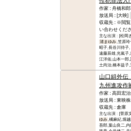
性犯罪法入
作家 :
舟橋和郎
放送局 :
[大映]
収蔵先 :
※閲覧
い合わせくだ
主な出演 :
[松岡
渚まゆみ
,笠原玲
昭子,長谷川待子
遠藤辰雄,光嵐子,
江洋佑,山本一郎,
土尚治,橋本益子,
山口組外
九州進攻作
作家 :
高田宏治
放送局 :
東映株
収蔵先 :
倉庫
主な出演 :
[菅原
ゆみ
,橘麻紀,堀
吾郎,葉山良二,内