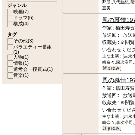
邦彦,八代亜紀,
渚
ジャンル
直美
映画
(
7
)
ドラマ
(
6
)
風の慕情
197
構成
(
4
)
作家 :
橋田寿賀
タグ
放送回 :
放送局
その他
(
3
)
収蔵先 :
※閲覧
バラエティー番組
い合わせくだ
(
1
)
主な出演 :
[吉永
人物
(
1
)
崎奈々,森次浩司,
情報
(
1
)
渚まゆみ
]
選考会・授賞式
(
1
)
音楽
(
1
)
風の慕情
197
作家 :
橋田寿賀
放送回 :
放送局
収蔵先 :
※閲覧
い合わせくだ
主な出演 :
[吉永
崎奈々,森次浩司,
渚まゆみ
]