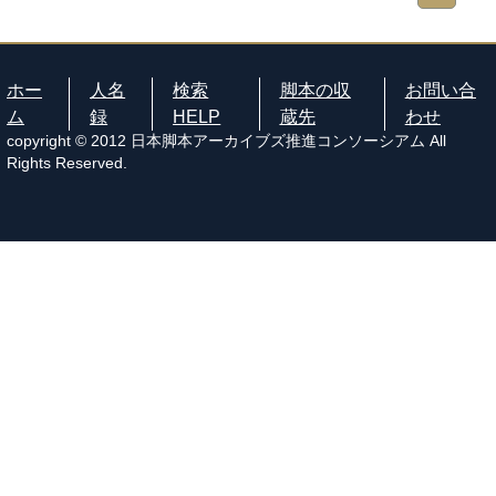
ホー
人名
検索
脚本の収
お問い合
ム
録
HELP
蔵先
わせ
copyright © 2012 日本脚本アーカイブズ推進コンソーシアム All
Rights Reserved.